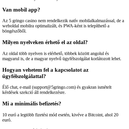
Van mobil app?
Az 5 gringo casino nem rendelkezik natív mobilalkalmazással, de a
weboldal mobilra optimalizált, és PWA-ként is telepíthető a
böngészőből.
Milyen nyelveken érhető el az oldal?
Az oldal több nyelven is elérhető, többek között angolul és
magyarul is, de a magyar nyelvű ügyfélszolgálat korlátozott lehet.
Hogyan vehetem fel a kapcsolatot az
ügyfélszolgálattal?
Élő chat, e-mail (support@5gringo.com) és gyakran ismételt
kérdések szekció áll rendelkezésre.
Mi a minimális befizetés?
10 euró a legtöbb fizetési mód esetén, kivéve a Bitcoint, ahol 20
euró.