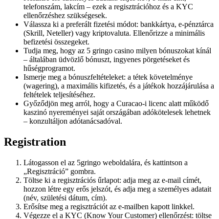
telefonszám, lakcím – ezek a regisztrációhoz és a KYC
ellenőrzéshez szükségesek.
Válassza ki a preferált fizetési módot: bankkártya, e-pénztárca
(Skrill, Neteller) vagy kriptovaluta. Ellenőrizze a minimális
befizetési összegeket.
Tudja meg, hogy az 5 gringo casino milyen bónuszokat kínál
– általában üdvözlő bónuszt, ingyenes pörgetéseket és
hűségprogramot.
Ismerje meg a bónuszfeltételeket: a tétek követelménye
(wagering), a maximális kifizetés, és a játékok hozzájárulása a
feltételek teljesítéséhez.
Győződjön meg arról, hogy a Curacao-i licenc alatt működő
kaszinó nyereményei saját országában adókötelesek lehetnek
– konzultáljon adótanácsadóval.
Registration
Látogasson el az 5gringo weboldalára, és kattintson a
„Regisztráció” gombra.
Töltse ki a regisztrációs űrlapot: adja meg az e-mail címét,
hozzon létre egy erős jelszót, és adja meg a személyes adatait
(név, születési dátum, cím).
Erősítse meg a regisztrációt az e-mailben kapott linkkel.
Végezze el a KYC (Know Your Customer) ellenőrzést: töltse