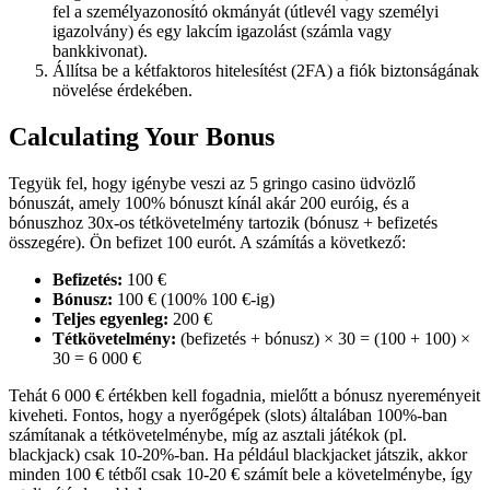
fel a személyazonosító okmányát (útlevél vagy személyi
igazolvány) és egy lakcím igazolást (számla vagy
bankkivonat).
Állítsa be a kétfaktoros hitelesítést (2FA) a fiók biztonságának
növelése érdekében.
Calculating Your Bonus
Tegyük fel, hogy igénybe veszi az 5 gringo casino üdvözlő
bónuszát, amely 100% bónuszt kínál akár 200 euróig, és a
bónuszhoz 30x-os tétkövetelmény tartozik (bónusz + befizetés
összegére). Ön befizet 100 eurót. A számítás a következő:
Befizetés:
100 €
Bónusz:
100 € (100% 100 €-ig)
Teljes egyenleg:
200 €
Tétkövetelmény:
(befizetés + bónusz) × 30 = (100 + 100) ×
30 = 6 000 €
Tehát 6 000 € értékben kell fogadnia, mielőtt a bónusz nyereményeit
kiveheti. Fontos, hogy a nyerőgépek (slots) általában 100%-ban
számítanak a tétkövetelménybe, míg az asztali játékok (pl.
blackjack) csak 10-20%-ban. Ha például blackjacket játszik, akkor
minden 100 € tétből csak 10-20 € számít bele a követelménybe, így