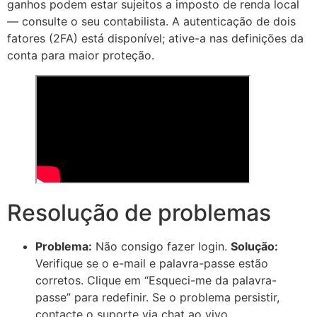
ganhos podem estar sujeitos a imposto de renda local
— consulte o seu contabilista. A autenticação de dois
fatores (2FA) está disponível; ative-a nas definições da
conta para maior proteção.
Resolução de problemas
Problema:
Não consigo fazer login.
Solução:
Verifique se o e-mail e palavra-passe estão
corretos. Clique em “Esqueci-me da palavra-
passe” para redefinir. Se o problema persistir,
contacte o suporte via chat ao vivo.