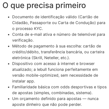
O que precisa primeiro
Documento de identificação válido (Cartão de
Cidadão, Passaporte ou Carta de Condução) para
o processo KYC.
Conta de e-mail ativa e número de telemóvel para
verificação.
Método de pagamento à sua escolha: cartão de
crédito/débito, transferência bancária, ou carteira
eletrónica (Skrill, Neteller, etc.).
Dispositivo com acesso à internet e browser
atualizado; a lebull funciona perfeitamente em
versão mobile-optimized, sem necessidade de
instalar app.
Familiaridade básica com odds desportivas e tipos
de apostas (simples, combinadas, sistema).
Um orçamento definido para apostas — nunca
aposte dinheiro que não pode perder.