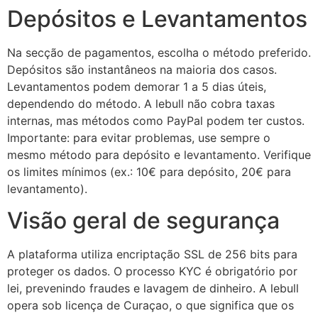
Depósitos e Levantamentos
Na secção de pagamentos, escolha o método preferido.
Depósitos são instantâneos na maioria dos casos.
Levantamentos podem demorar 1 a 5 dias úteis,
dependendo do método. A lebull não cobra taxas
internas, mas métodos como PayPal podem ter custos.
Importante: para evitar problemas, use sempre o
mesmo método para depósito e levantamento. Verifique
os limites mínimos (ex.: 10€ para depósito, 20€ para
levantamento).
Visão geral de segurança
A plataforma utiliza encriptação SSL de 256 bits para
proteger os dados. O processo KYC é obrigatório por
lei, prevenindo fraudes e lavagem de dinheiro. A lebull
opera sob licença de Curaçao, o que significa que os