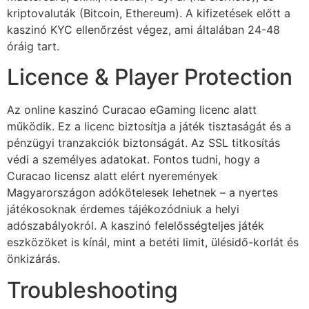
kriptovaluták (Bitcoin, Ethereum). A kifizetések előtt a
kaszinó KYC ellenőrzést végez, ami általában 24-48
óráig tart.
Licence & Player Protection
Az online kaszinó Curacao eGaming licenc alatt
működik. Ez a licenc biztosítja a játék tisztaságát és a
pénzügyi tranzakciók biztonságát. Az SSL titkosítás
védi a személyes adatokat. Fontos tudni, hogy a
Curacao licensz alatt elért nyeremények
Magyarországon adókötelesek lehetnek – a nyertes
játékosoknak érdemes tájékozódniuk a helyi
adószabályokról. A kaszinó felelősségteljes játék
eszközöket is kínál, mint a betéti limit, ülésidő-korlát és
önkizárás.
Troubleshooting