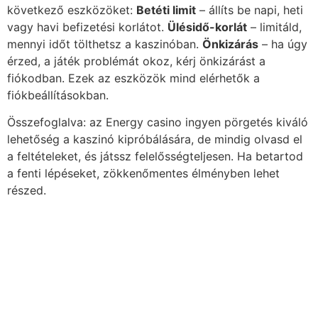
következő eszközöket:
Betéti limit
– állíts be napi, heti
vagy havi befizetési korlátot.
Ülésidő-korlát
– limitáld,
mennyi időt tölthetsz a kaszinóban.
Önkizárás
– ha úgy
érzed, a játék problémát okoz, kérj önkizárást a
fiókodban. Ezek az eszközök mind elérhetők a
fiókbeállításokban.
Összefoglalva: az Energy casino ingyen pörgetés kiváló
lehetőség a kaszinó kipróbálására, de mindig olvasd el
a feltételeket, és játssz felelősségteljesen. Ha betartod
a fenti lépéseket, zökkenőmentes élményben lehet
részed.