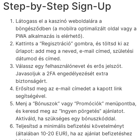
Step-by-Step Sign-Up
Látogass el a kaszinó weboldalára a
böngésződben (a mobilra optimalizált oldal vagy a
PWA alkalmazás is elérhető).
Kattints a “Regisztráció” gombra, és töltsd ki az
űrlapot: add meg a neved, e-mail címed, születési
dátumod és címed.
Válassz egy felhasználónevet és erős jelszót.
Javasoljuk a 2FA engedélyezését extra
biztonságért.
Erősítsd meg az e-mail címedet a kapott link
segítségével.
Menj a “Bónuszok” vagy “Promóciók” menüpontba,
és keresd meg az “Ingyen pörgetés” ajánlatot.
Aktiváld, ha szükséges egy bónuszkóddal.
Teljesítsd a minimális befizetési követelményt
(általában 10-20 EUR), ha az ajánlat befizetéshez