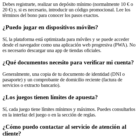
Debes registrarte, realizar un depósito mínimo (normalmente 10 € o
20 €) y, si es necesario, introducir un código promocional. Lee los
términos del bono para conocer los pasos exactos.
¿Puedo jugar en dispositivos móviles?
Sí, la plataforma está optimizada para móviles y se puede acceder
desde el navegador como una aplicación web progresiva (PWA). No
es necesario descargar una app de tiendas oficiales.
¿Qué documentos necesito para verificar mi cuenta?
Generalmente, una copia de tu documento de identidad (DNI o
pasaporte) y un comprobante de domicilio reciente (factura de
servicios o extracto bancario).
¿Los juegos tienen límites de apuesta?
Sí, cada juego tiene límites mínimos y máximos. Puedes consultarlos
en la interfaz del juego o en la sección de reglas.
¿Cómo puedo contactar al servicio de atención al
cliente?