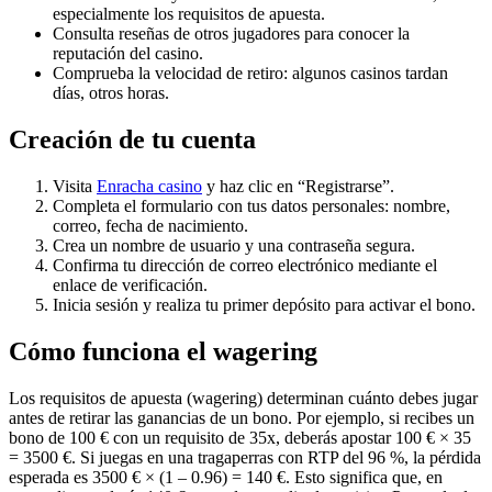
especialmente los requisitos de apuesta.
Consulta reseñas de otros jugadores para conocer la
reputación del casino.
Comprueba la velocidad de retiro: algunos casinos tardan
días, otros horas.
Creación de tu cuenta
Visita
Enracha casino
y haz clic en “Registrarse”.
Completa el formulario con tus datos personales: nombre,
correo, fecha de nacimiento.
Crea un nombre de usuario y una contraseña segura.
Confirma tu dirección de correo electrónico mediante el
enlace de verificación.
Inicia sesión y realiza tu primer depósito para activar el bono.
Cómo funciona el wagering
Los requisitos de apuesta (wagering) determinan cuánto debes jugar
antes de retirar las ganancias de un bono. Por ejemplo, si recibes un
bono de 100 € con un requisito de 35x, deberás apostar 100 € × 35
= 3500 €. Si juegas en una tragaperras con RTP del 96 %, la pérdida
esperada es 3500 € × (1 – 0.96) = 140 €. Esto significa que, en