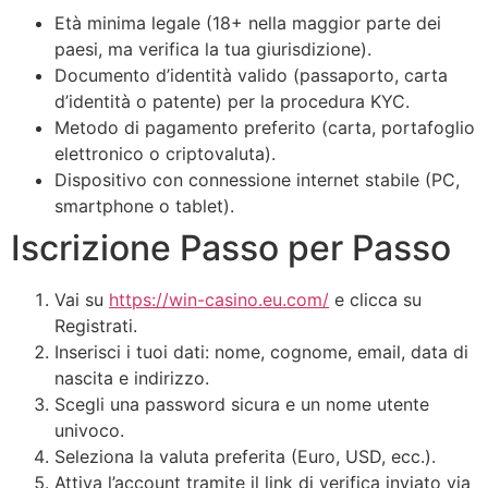
Età minima legale (18+ nella maggior parte dei
paesi, ma verifica la tua giurisdizione).
Documento d’identità valido (passaporto, carta
d’identità o patente) per la procedura KYC.
Metodo di pagamento preferito (carta, portafoglio
elettronico o criptovaluta).
Dispositivo con connessione internet stabile (PC,
smartphone o tablet).
Iscrizione Passo per Passo
Vai su
https://win-casino.eu.com/
e clicca su
Registrati.
Inserisci i tuoi dati: nome, cognome, email, data di
nascita e indirizzo.
Scegli una password sicura e un nome utente
univoco.
Seleziona la valuta preferita (Euro, USD, ecc.).
Attiva l’account tramite il link di verifica inviato via