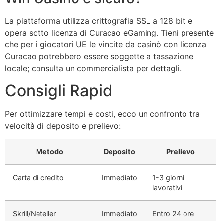
La piattaforma utilizza crittografia SSL a 128 bit e
opera sotto licenza di Curacao eGaming. Tieni presente
che per i giocatori UE le vincite da casinò con licenza
Curacao potrebbero essere soggette a tassazione
locale; consulta un commercialista per dettagli.
Consigli Rapid
Per ottimizzare tempi e costi, ecco un confronto tra
velocità di deposito e prelievo:
Metodo
Deposito
Prelievo
Carta di credito
Immediato
1-3 giorni
lavorativi
Skrill/Neteller
Immediato
Entro 24 ore