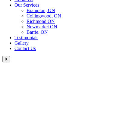
Our Services
Brampton, ON
Collingwood, ON
Richmond ON
Newmarket ON
Barrie, ON
Testimonials
Gallery
Contact Us
X