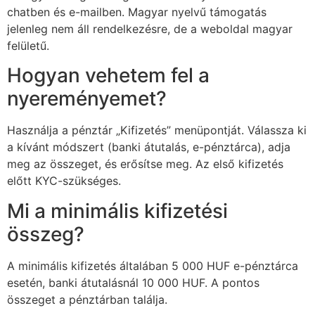
chatben és e-mailben. Magyar nyelvű támogatás
jelenleg nem áll rendelkezésre, de a weboldal magyar
felületű.
Hogyan vehetem fel a
nyereményemet?
Használja a pénztár „Kifizetés” menüpontját. Válassza ki
a kívánt módszert (banki átutalás, e-pénztárca), adja
meg az összeget, és erősítse meg. Az első kifizetés
előtt KYC-szükséges.
Mi a minimális kifizetési
összeg?
A minimális kifizetés általában 5 000 HUF e-pénztárca
esetén, banki átutalásnál 10 000 HUF. A pontos
összeget a pénztárban találja.