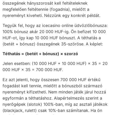
összegének hányszorosát kell feltételeknek
megfelelően feltétennie (fogadnia), mielőtt a
nyereményt kiveheti. Nézzünk egy konkrét példát.
Tegyük fel, hogy az icecasino online üdvözlőbónusza:
100% bónusz akár 20 000 HUF-ig. Ön befizet 10 000
HUF-ot, így kap 10 000 HUF bónuszt. A téthatás a
(betét + bónusz) összegének 35-szöröse. A képlet:
Téthatás = (betét + bónusz) × szorzó
Jelen esetben: (10 000 HUF + 10 000 HUF) × 35 = 20
000 HUF × 35 = 700 000 HUF.
Ez azt jelenti, hogy összesen 700 000 HUF értékű
fogadást kell tennie, mielőtt a bónuszból származó
nyereményt kifizetheti. Nem minden játék járul hozzá
egyformán a téthatáshoz. Alapértelmezés szerint a
nyerőgépek (slotok) 100%-ban, míg az asztali játékok
(blackjack, rulett) csak 10%-ban számítanak. Ha ön