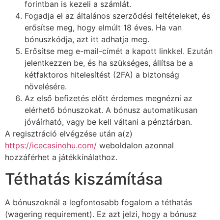
forintban is kezeli a számlát.
Fogadja el az általános szerződési feltételeket, és
erősítse meg, hogy elmúlt 18 éves. Ha van
bónuszkódja, azt itt adhatja meg.
Erősítse meg e-mail-címét a kapott linkkel. Ezután
jelentkezzen be, és ha szükséges, állítsa be a
kétfaktoros hitelesítést (2FA) a biztonság
növelésére.
Az első befizetés előtt érdemes megnézni az
elérhető bónuszokat. A bónusz automatikusan
jóváírható, vagy be kell váltani a pénztárban.
A regisztráció elvégzése után a(z)
https://icecasinohu.com/
weboldalon azonnal
hozzáférhet a játékkínálathoz.
Téthatás kiszámítása
A bónuszoknál a legfontosabb fogalom a téthatás
(wagering requirement). Ez azt jelzi, hogy a bónusz