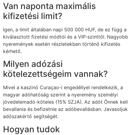
Van naponta maximális
kifizetési limit?
Igen, a limit általában napi 500 000 HUF, de ez függ a
kiválasztott fizetési módtól és a VIP-szinttől. Nagyobb
nyeremények esetén részletekben történő kifizetés
kérhető.
Milyen adózási
kötelezettségeim vannak?
Mivel a kaszinó Curaçao-i engedéllyel rendelkezik, a
magyar adóhatóság szerint a nyeremény személyi
jövedelemadó-köteles (15% SZJA). Az adót Önnek kell
bevallania és befizetnie az adóbevallásban. Javasoljuk
adószakértő segítségét.
Hogyan tudok