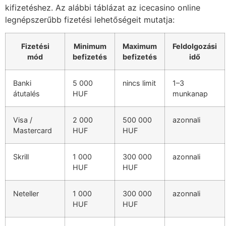
kifizetéshez. Az alábbi táblázat az icecasino online
legnépszerűbb fizetési lehetőségeit mutatja:
Fizetési
Minimum
Maximum
Feldolgozási
mód
befizetés
befizetés
idő
Banki
5 000
nincs limit
1–3
átutalés
HUF
munkanap
Visa /
2 000
500 000
azonnali
Mastercard
HUF
HUF
Skrill
1 000
300 000
azonnali
HUF
HUF
Neteller
1 000
300 000
azonnali
HUF
HUF