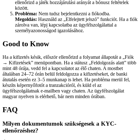
ellenőrizd a játék hozzájárulási arányát a bónusz feltételek
között.
Probléma:
Nem tudsz bejelentkezni a fiókodba.
Megoldás:
Használd az „Elfelejtett jelszó” funkciót. Ha a fiók
zárolva van, lépj kapcsolatba az ügyfélszolgálattal a
személyazonosságod igazolásához.
Good to Know
Ha a kifizetés késik, először ellenőrizd a folyamat állapotát a „Fiók
→ Kifizetések” menüpontban. Ha a státusz „Feldolgozás alatt” több
mint 48 órája, vedd fel a kapcsolatot az élő chaten. A mostbet
általában 24–72 órán belül feldolgozza a kifizetéseket, de banki
átutalás esetén ez 3–5 munkanap is lehet. Ha probléma merül fel,
készíts képernyőfotót a tranzakcióról, és küld el az
ügyfélszolgálatnak e-mailben vagy chaten. Az ügyfélszolgálat
magyar nyelven is elérhető, bár nem minden órában.
FAQ
Milyen dokumentumok szükségesek a KYC-
ellenőrzéshez?