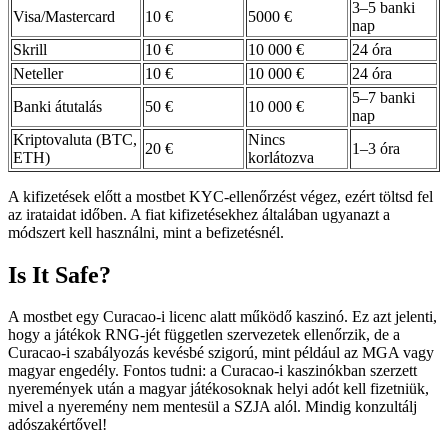
3–5 banki
Visa/Mastercard
10 €
5000 €
nap
Skrill
10 €
10 000 €
24 óra
Neteller
10 €
10 000 €
24 óra
5–7 banki
Banki átutalás
50 €
10 000 €
nap
Kriptovaluta (BTC,
Nincs
20 €
1–3 óra
ETH)
korlátozva
A kifizetések előtt a mostbet KYC-ellenőrzést végez, ezért töltsd fel
az irataidat időben. A fiat kifizetésekhez általában ugyanazt a
módszert kell használni, mint a befizetésnél.
Is It Safe?
A mostbet egy Curacao-i licenc alatt működő kaszinó. Ez azt jelenti,
hogy a játékok RNG-jét független szervezetek ellenőrzik, de a
Curacao-i szabályozás kevésbé szigorú, mint például az MGA vagy
magyar engedély. Fontos tudni: a Curacao-i kaszinókban szerzett
nyeremények után a magyar játékosoknak helyi adót kell fizetniük,
mivel a nyeremény nem mentesül a SZJA alól. Mindig konzultálj
adószakértővel!