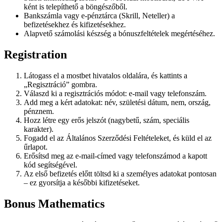
ként is telepíthető a böngészőből.
Bankszámla vagy e-pénztárca (Skrill, Neteller) a
befizetésekhez és kifizetésekhez.
Alapvető számolási készség a bónuszfeltételek megértéséhez.
Registration
Látogass el a mostbet hivatalos oldalára, és kattints a
„Regisztráció” gombra.
Válaszd ki a regisztrációs módot: e-mail vagy telefonszám.
Add meg a kért adatokat: név, születési dátum, nem, ország,
pénznem.
Hozz létre egy erős jelszót (nagybetű, szám, speciális
karakter).
Fogadd el az Általános Szerződési Feltételeket, és küld el az
űrlapot.
Erősítsd meg az e-mail-címed vagy telefonszámod a kapott
kód segítségével.
Az első befizetés előtt töltsd ki a személyes adatokat pontosan
– ez gyorsítja a későbbi kifizetéseket.
Bonus Mathematics