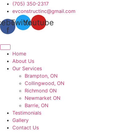
Skip
(705) 350-2317
to
evconstructinc@gmail.com
content
cebook-
Twitter
Youtube
f
Home
About Us
Our Services
Brampton, ON
Collingwood, ON
Richmond ON
Newmarket ON
Barrie, ON
Testimonials
Gallery
Contact Us