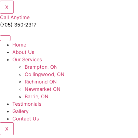
X
Call Anytime
(705) 350-2317
Home
About Us
Our Services
Brampton, ON
Collingwood, ON
Richmond ON
Newmarket ON
Barrie, ON
Testimonials
Gallery
Contact Us
X