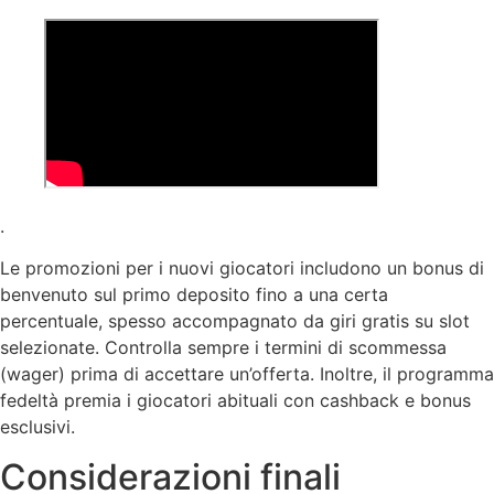
.
Le promozioni per i nuovi giocatori includono un bonus di
benvenuto sul primo deposito fino a una certa
percentuale, spesso accompagnato da giri gratis su slot
selezionate. Controlla sempre i termini di scommessa
(wager) prima di accettare un’offerta. Inoltre, il programma
fedeltà premia i giocatori abituali con cashback e bonus
esclusivi.
Considerazioni finali