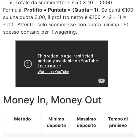
Totale da scommettere: €50 × 10 = €500.
Formula:
Profitto = Puntata × (Quota – 1)
. Se punti €100
su una quota 2.00, il profitto netto è €100 × (2 – 1) =
€100. Attento: solo scommesse con quota minima 1.50
spesso contano per il wagering.
Money In, Money Out
Metodo
Minimo
Massimo
Tempo di
deposito
deposito
prelievo