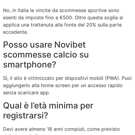
No, in Italia le vincite da scommesse sportive sono
esenti da imposte fino a €500. Oltre questa soglia si
applica una trattenuta alla fonte del 20% sulla parte
eccedente.
Posso usare Novibet
scommesse calcio su
smartphone?
Sì, il sito è ottimizzato per dispositivi mobili (PWA). Puoi
aggiungerlo alla home screen per un accesso rapido
senza scaricare app.
Qual è l’età minima per
registrarsi?
Devi avere almeno 18 anni compiuti, come previsto