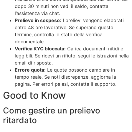
dopo 30 minuti non vedi il saldo, contatta
l’assistenza via chat.
Prelievo in sospeso:
I prelievi vengono elaborati
entro 48 ore lavorative. Se superano questo
termine, controlla lo stato della verifica
documentale.
Verifica KYC bloccata:
Carica documenti nitidi e
leggibili. Se ricevi un rifiuto, segui le istruzioni nella
email di risposta.
Errore quota:
Le quote possono cambiare in
tempo reale. Se noti discrepanze, aggiorna la
pagina. Per errori palesi, contatta il supporto.
Good to Know
Come gestire un prelievo
ritardato