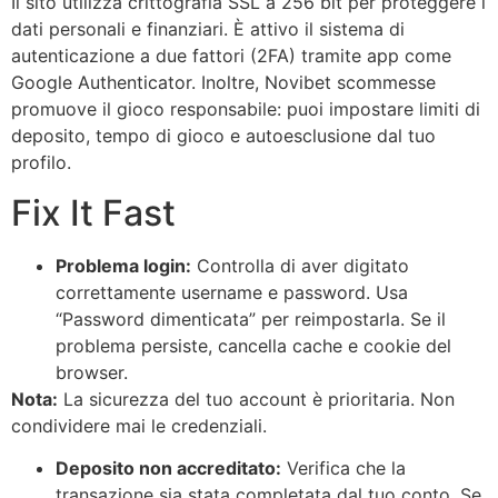
Il sito utilizza crittografia SSL a 256 bit per proteggere i
dati personali e finanziari. È attivo il sistema di
autenticazione a due fattori (2FA) tramite app come
Google Authenticator. Inoltre, Novibet scommesse
promuove il gioco responsabile: puoi impostare limiti di
deposito, tempo di gioco e autoesclusione dal tuo
profilo.
Fix It Fast
Problema login:
Controlla di aver digitato
correttamente username e password. Usa
“Password dimenticata” per reimpostarla. Se il
problema persiste, cancella cache e cookie del
browser.
Nota:
La sicurezza del tuo account è prioritaria. Non
condividere mai le credenziali.
Deposito non accreditato:
Verifica che la
transazione sia stata completata dal tuo conto. Se