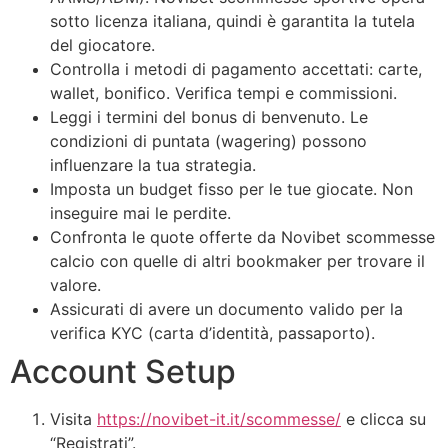
sotto licenza italiana, quindi è garantita la tutela
del giocatore.
Controlla i metodi di pagamento accettati: carte,
wallet, bonifico. Verifica tempi e commissioni.
Leggi i termini del bonus di benvenuto. Le
condizioni di puntata (wagering) possono
influenzare la tua strategia.
Imposta un budget fisso per le tue giocate. Non
inseguire mai le perdite.
Confronta le quote offerte da Novibet scommesse
calcio con quelle di altri bookmaker per trovare il
valore.
Assicurati di avere un documento valido per la
verifica KYC (carta d’identità, passaporto).
Account Setup
Visita
https://novibet-it.it/scommesse/
e clicca su
“Registrati”.