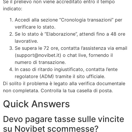
Se il prelievo non viene accreditato entro il tempo
indicato:
Accedi alla sezione “Cronologia transazioni” per
verificare lo stato.
Se lo stato è “Elaborazione”, attendi fino a 48 ore
lavorative.
Se supera le 72 ore, contatta l’assistenza via email
(support@novibet.it) o chat live, fornendo il
numero di transazione.
In caso di ritardo ingiustificato, contatta l’ente
regolatore (ADM) tramite il sito ufficiale.
Di solito il problema è legato alla verifica documentale
non completata. Controlla la tua casella di posta.
Quick Answers
Devo pagare tasse sulle vincite
su Novibet scommesse?