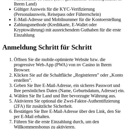
Ihrem Land)
Gültiger Ausweis für die KYC-Verifizierung
(Personalausweis, Reisepass oder Führerschein)
E-Mail-Adresse und Mobilnummer für die Kontoerstellung
Zahlungsmethode (Kreditkarte, E-Wallet oder
Kryptowährung) mit ausreichendem Guthaben für die erste
Einzahlung
Anmeldung Schritt für Schritt
Öffnen Sie die mobile-optimierte Website bzw. die
progressive Web-App (PWA) von nv Casino in Ihrem
Browser.
Klicken Sie auf die Schaltfläche „Registrieren” oder „Konto
erstellen”.
Geben Sie Ihre E-Mail-Adresse, ein sicheres Passwort und
Ihre persönlichen Daten (Name, Geburtsdatum, Adresse) ein.
Wählen Sie Ihr Land und Ihre bevorzugte Währung aus.
Aktivieren Sie optional die Zwei-Faktor-Authentifizierung
(2FA) für zusätzliche Sicherheit.
Bestätigen Sie Ihre E-Mail-Adresse über den Link, den Sie
per E-Mail erhalten.
Führen Sie die erste Einzahlung durch, um den
Willkommensbonus zu aktivieren.