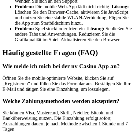
Wenden Sie sich an den Support.
Problem:
Die mobile Web-App lädt nicht richtig.
Lösung:
Löschen Sie den Browser-Cache, aktivieren Sie JavaScript
und nutzen Sie eine stabile WLAN-Verbindung. Fügen Sie
die App zum Startbildschirm hinzu.
Problem:
Spiel stockt oder friert ein.
Lösung:
Schließen Sie
andere Tabs und Anwendungen. Reduzieren Sie die
Grafikqualität im Spiel. Aktualisieren Sie den Browser.
Häufig gestellte Fragen (FAQ)
Wie melde ich mich bei der nv Casino App an?
Öffnen Sie die mobile-optimierte Website, klicken Sie auf
„Registrieren” und füllen Sie das Formular aus. Bestätigen Sie Ihre
E-Mail und tätigen Sie eine Einzahlung, um loszulegen.
Welche Zahlungsmethoden werden akzeptiert?
Sie können Visa, Mastercard, Skrill, Neteller, Bitcoin und
Banküberweisung nutzen. Die Einzahlung erfolgt sofort,
Auszahlungen dauern je nach Methode zwischen 1 Stunde und 7
Tagen.