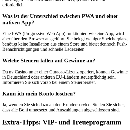
erforderlich.
Was ist der Unterschied zwischen PWA und einer
nativen App?
Eine PWA (Progressive Web App) funktioniert wie eine App, wird
aber über den Browser ausgeführt. Sie belegt weniger Speicherplatz,
benötigt keine Installation aus einem Store und bietet dennoch Push-
Benachrichtigungen und schnelle Ladezeiten.
Welche Steuern fallen auf Gewinne an?
Da nv Casino unter einer Curacao-Lizenz operiert, können Gewinne
in Deutschland oder anderen EU-Ländern steuerpflichtig sein.
Informieren Sie sich vorab bei einem Steuerberater.
Kann ich mein Konto löschen?
Ja, wenden Sie sich dazu an den Kundenservice. Stellen Sie sicher,
dass alle Boni umgesetzt und Auszahlungen abgeschlossen sind.
Extra-Tipps: VIP- und Treueprogramm