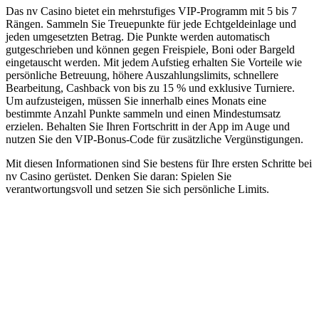
Das nv Casino bietet ein mehrstufiges VIP-Programm mit 5 bis 7
Rängen. Sammeln Sie Treuepunkte für jede Echtgeldeinlage und
jeden umgesetzten Betrag. Die Punkte werden automatisch
gutgeschrieben und können gegen Freispiele, Boni oder Bargeld
eingetauscht werden. Mit jedem Aufstieg erhalten Sie Vorteile wie
persönliche Betreuung, höhere Auszahlungslimits, schnellere
Bearbeitung, Cashback von bis zu 15 % und exklusive Turniere.
Um aufzusteigen, müssen Sie innerhalb eines Monats eine
bestimmte Anzahl Punkte sammeln und einen Mindestumsatz
erzielen. Behalten Sie Ihren Fortschritt in der App im Auge und
nutzen Sie den VIP-Bonus-Code für zusätzliche Vergünstigungen.
Mit diesen Informationen sind Sie bestens für Ihre ersten Schritte bei
nv Casino gerüstet. Denken Sie daran: Spielen Sie
verantwortungsvoll und setzen Sie sich persönliche Limits.