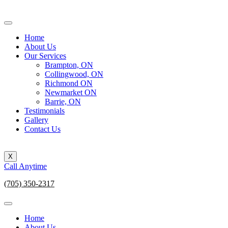
Home
About Us
Our Services
Brampton, ON
Collingwood, ON
Richmond ON
Newmarket ON
Barrie, ON
Testimonials
Gallery
Contact Us
X
Call Anytime
(705) 350-2317
Home
About Us