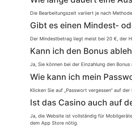
Die Bearbeitungszeit variiert je nach Method
Gibt es einen Mindest- o
Der Mindestbetrag liegt meist bei 20 €, der 
Kann ich den Bonus able
Ja, Sie können bei der Einzahlung den Bonus n
Wie kann ich mein Passw
Klicken Sie auf „Passwort vergessen“ auf der
Ist das Casino auch auf 
Ja, die Website ist vollständig für Mobilger
dem App Store nötig.