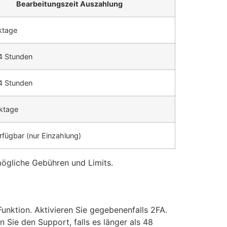
Bearbeitungszeit Auszahlung
ktage
4 Stunden
4 Stunden
ktage
rfügbar (nur Einzahlung)
mögliche Gebühren und Limits.
unktion. Aktivieren Sie gegebenenfalls 2FA.
n Sie den Support, falls es länger als 48