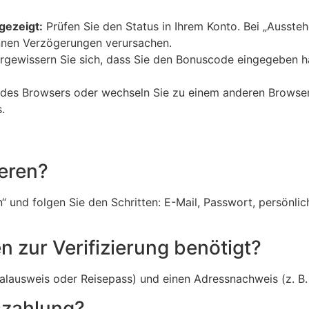
gezeigt:
Prüfen Sie den Status in Ihrem Konto. Bei „Ausste
nnen Verzögerungen verursachen.
rgewissern Sie sich, dass Sie den Bonuscode eingegeben h
des Browsers oder wechseln Sie zu einem anderen Browser
.
ieren?
en“ und folgen Sie den Schritten: E-Mail, Passwort, persönli
zur Verifizierung benötigt?
alausweis oder Reisepass) und einen Adressnachweis (z. B.
szahlung?