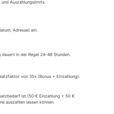
 und Auszahlungslimits.
atum, Adresse) ein.
g dauert in der Regel 24–48 Stunden.
satzfaktor von 35x (Bonus + Einzahlung).
satzbedarf ist (50 € Einzahlung + 50 €
ne auszahlen lassen können.