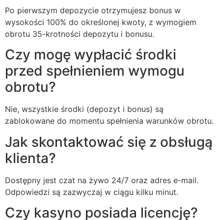
Po pierwszym depozycie otrzymujesz bonus w
wysokości 100% do określonej kwoty, z wymogiem
obrotu 35-krotności depozytu i bonusu.
Czy mogę wypłacić środki
przed spełnieniem wymogu
obrotu?
Nie, wszystkie środki (depozyt i bonus) są
zablokowane do momentu spełnienia warunków obrotu.
Jak skontaktować się z obsługą
klienta?
Dostępny jest czat na żywo 24/7 oraz adres e-mail.
Odpowiedzi są zazwyczaj w ciągu kilku minut.
Czy kasyno posiada licencję?