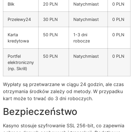
Blik
20 PLN
Natychmiast
0 PLN
Przelewy24
30 PLN
Natychmiast
0 PLN
Karta
50 PLN
1-3 dni
0 PLN
kredytowa
robocze
Portfel
50 PLN
Natychmiast
0 PLN
elektroniczny
(np. Skrill)
Wypłaty są przetwarzane w ciągu 24 godzin, ale czas
otrzymania środków zależy od metody. W przypadku
kart może to trwać do 3 dni roboczych.
Bezpieczeństwo
Kasyno stosuje szyfrowanie SSL 256-bit, co zapewnia