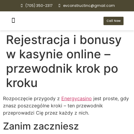
(705) 350-2317
evconstructinc@gmail.com
Call Now
Rejestracja i bonusy
w kasynie online –
przewodnik krok po
kroku
Rozpoczęcie przygody z
Energycasino
jest proste, gdy
znasz poszczególne kroki – ten przewodnik
przeprowadzi Cię przez każdy z nich.
Zanim zaczniesz