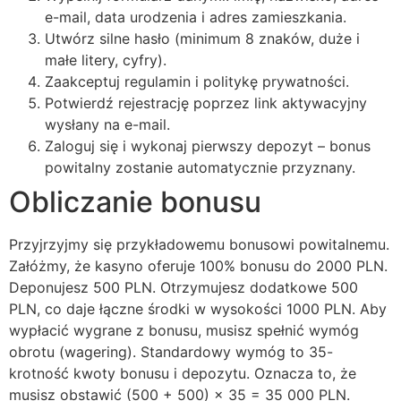
e-mail, data urodzenia i adres zamieszkania.
Utwórz silne hasło (minimum 8 znaków, duże i
małe litery, cyfry).
Zaakceptuj regulamin i politykę prywatności.
Potwierdź rejestrację poprzez link aktywacyjny
wysłany na e-mail.
Zaloguj się i wykonaj pierwszy depozyt – bonus
powitalny zostanie automatycznie przyznany.
Obliczanie bonusu
Przyjrzyjmy się przykładowemu bonusowi powitalnemu.
Załóżmy, że kasyno oferuje 100% bonusu do 2000 PLN.
Deponujesz 500 PLN. Otrzymujesz dodatkowe 500
PLN, co daje łączne środki w wysokości 1000 PLN. Aby
wypłacić wygrane z bonusu, musisz spełnić wymóg
obrotu (wagering). Standardowy wymóg to 35-
krotność kwoty bonusu i depozytu. Oznacza to, że
musisz obstawić (500 + 500) × 35 = 35 000 PLN.