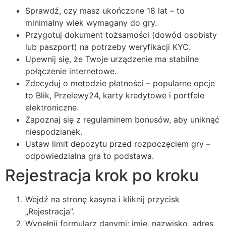
Sprawdź, czy masz ukończone 18 lat – to
minimalny wiek wymagany do gry.
Przygotuj dokument tożsamości (dowód osobisty
lub paszport) na potrzeby weryfikacji KYC.
Upewnij się, że Twoje urządzenie ma stabilne
połączenie internetowe.
Zdecyduj o metodzie płatności – popularne opcje
to Blik, Przelewy24, karty kredytowe i portfele
elektroniczne.
Zapoznaj się z regulaminem bonusów, aby uniknąć
niespodzianek.
Ustaw limit depozytu przed rozpoczęciem gry –
odpowiedzialna gra to podstawa.
Rejestracja krok po kroku
Wejdź na stronę kasyna i kliknij przycisk
„Rejestracja”.
Wypełnij formularz danymi: imię, nazwisko, adres