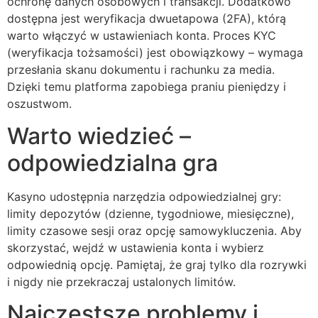
ochronę danych osobowych i transakcji. Dodatkowo
dostępna jest weryfikacja dwuetapowa (2FA), którą
warto włączyć w ustawieniach konta. Proces KYC
(weryfikacja tożsamości) jest obowiązkowy – wymaga
przesłania skanu dokumentu i rachunku za media.
Dzięki temu platforma zapobiega praniu pieniędzy i
oszustwom.
Warto wiedzieć –
odpowiedzialna gra
Kasyno udostępnia narzędzia odpowiedzialnej gry:
limity depozytów (dzienne, tygodniowe, miesięczne),
limity czasowe sesji oraz opcję samowykluczenia. Aby
skorzystać, wejdź w ustawienia konta i wybierz
odpowiednią opcję. Pamiętaj, że graj tylko dla rozrywki
i nigdy nie przekraczaj ustalonych limitów.
Najczęstsze problemy i