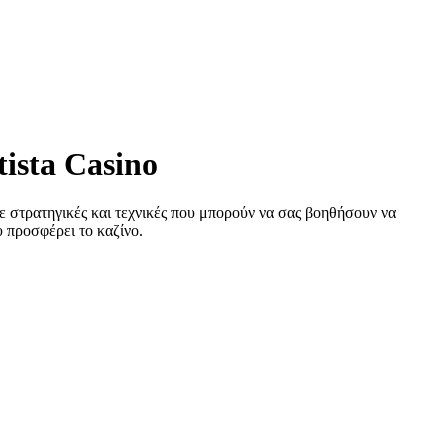
ista Casino
 στρατηγικές και τεχνικές που μπορούν να σας βοηθήσουν να
υ προσφέρει το καζίνο.