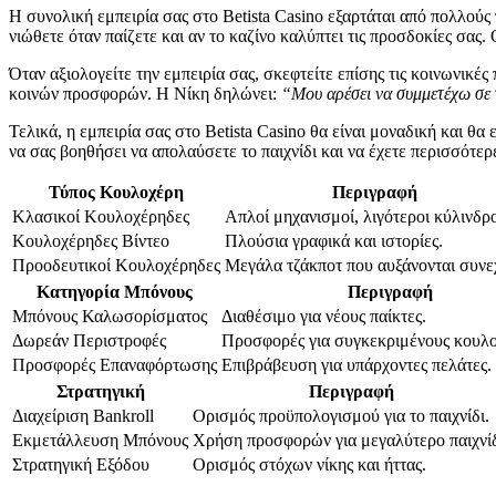
Η συνολική εμπειρία σας στο Betista Casino εξαρτάται από πολλούς 
νιώθετε όταν παίζετε και αν το καζίνο καλύπτει τις προσδοκίες σας.
Όταν αξιολογείτε την εμπειρία σας, σκεφτείτε επίσης τις κοινωνικ
κοινών προσφορών. Η Νίκη δηλώνει:
“Μου αρέσει να συμμετέχω σε 
Τελικά, η εμπειρία σας στο Betista Casino θα είναι μοναδική και θα
να σας βοηθήσει να απολαύσετε το παιχνίδι και να έχετε περισσότερε
Τύπος Κουλοχέρη
Περιγραφή
Κλασικοί Κουλοχέρηδες
Απλοί μηχανισμοί, λιγότεροι κύλινδρο
Κουλοχέρηδες Βίντεο
Πλούσια γραφικά και ιστορίες.
Προοδευτικοί Κουλοχέρηδες
Μεγάλα τζάκποτ που αυξάνονται συνε
Κατηγορία Μπόνους
Περιγραφή
Μπόνους Καλωσορίσματος
Διαθέσιμο για νέους παίκτες.
Δωρεάν Περιστροφές
Προσφορές για συγκεκριμένους κουλο
Προσφορές Επαναφόρτωσης
Επιβράβευση για υπάρχοντες πελάτες.
Στρατηγική
Περιγραφή
Διαχείριση Bankroll
Ορισμός προϋπολογισμού για το παιχνίδι.
Εκμετάλλευση Μπόνους
Χρήση προσφορών για μεγαλύτερο παιχνίδ
Στρατηγική Εξόδου
Ορισμός στόχων νίκης και ήττας.