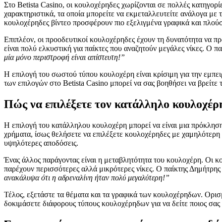
Στο Betista Casino, οι κουλοχέρηδες χωρίζονται σε πολλές κατηγορ
χαρακτηριστικά, τα οποία μπορείτε να εκμεταλλευτείτε ανάλογα με 
κουλοχέρηδες βίντεο προσφέρουν πιο εξελιγμένα γραφικά και πλούσι
Επιπλέον, οι προοδευτικοί κουλοχέρηδες έχουν τη δυνατότητα να 
είναι πολύ ελκυστική για παίκτες που αναζητούν μεγάλες νίκες. Ο π
μία μόνο περιστροφή είναι απίστευτη!”
Η επιλογή του σωστού τύπου κουλοχέρη είναι κρίσιμη για την εμπειρ
των επιλογών στο Betista Casino μπορεί να σας βοηθήσει να βρείτε 
Πώς να επιλέξετε τον κατάλληλο κουλοχέρη
Η επιλογή του κατάλληλου κουλοχέρη μπορεί να είναι μια πρόκληση
χρήματα, ίσως θελήσετε να επιλέξετε κουλοχέρηδες με χαμηλότερη 
υψηλότερες αποδόσεις.
Ένας άλλος παράγοντας είναι η μεταβλητότητα του κουλοχέρη. Οι 
παρέχουν περισσότερες αλλά μικρότερες νίκες. Ο παίκτης Δημήτρης
ανακάλυψα ότι η αδρεναλίνη ήταν πολύ μεγαλύτερη!”
Τέλος, εξετάστε τα θέματα και τα γραφικά των κουλοχέρηδων. Ορισ
δοκιμάσετε διάφορους τύπους κουλοχέρηδων για να δείτε ποιος σας 