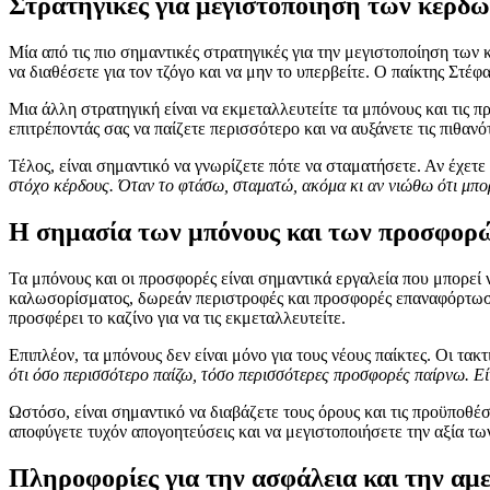
Στρατηγικές για μεγιστοποίηση των κερδώ
Μία από τις πιο σημαντικές στρατηγικές για την μεγιστοποίηση των 
να διαθέσετε για τον τζόγο και να μην το υπερβείτε. Ο παίκτης Στέ
Μια άλλη στρατηγική είναι να εκμεταλλευτείτε τα μπόνους και τις
επιτρέποντάς σας να παίζετε περισσότερο και να αυξάνετε τις πιθαν
Τέλος, είναι σημαντικό να γνωρίζετε πότε να σταματήσετε. Αν έχετε
στόχο κέρδους. Όταν το φτάσω, σταματώ, ακόμα κι αν νιώθω ότι μπ
Η σημασία των μπόνους και των προσφορών
Τα μπόνους και οι προσφορές είναι σημαντικά εργαλεία που μπορεί 
καλωσορίσματος, δωρεάν περιστροφές και προσφορές επαναφόρτωσης,
προσφέρει το καζίνο για να τις εκμεταλλευτείτε.
Επιπλέον, τα μπόνους δεν είναι μόνο για τους νέους παίκτες. Οι τ
ότι όσο περισσότερο παίζω, τόσο περισσότερες προσφορές παίρνω. Εί
Ωστόσο, είναι σημαντικό να διαβάζετε τους όρους και τις προϋποθέσ
αποφύγετε τυχόν απογοητεύσεις και να μεγιστοποιήσετε την αξία 
Πληροφορίες για την ασφάλεια και την αμε