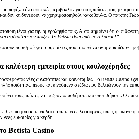
Casino παρέχει ένα ασφαλές περιβάλλον για τους παίκτες του, με κρυ
 και δεν κινδυνεύουν να χρησιμοποιηθούν κακόβουλα. Ο παίκτης Γιώρ
τοποιημένοι για την αμεροληψία τους. Αυτό σημαίνει ότι οι πιθανότητες
ναι αξιόπιστο πριν παίξω. Το Betista είναι από τα καλύτερα!”
α αυτοπεριορισμού για τους παίκτες που μπορεί να αντιμετωπίζουν προ
α καλύτερη εμπειρία στους κουλοχέρηδες
οσφέροντας νέες δυνατότητες και καινοτομίες. Το Betista Casino έχει
λής ποιότητας, ήχους και κινούμενα σχέδια που βελτιώνουν την εμπει
ολύνει τους παίκτες να παίζουν οπουδήποτε και οποτεδήποτε. Ο παίκ
a Casino μπορείτε να δοκιμάσετε νέες λειτουργίες όπως η εικονική π
 νέες ευκαιρίες για κέρδη.
το Betista Casino