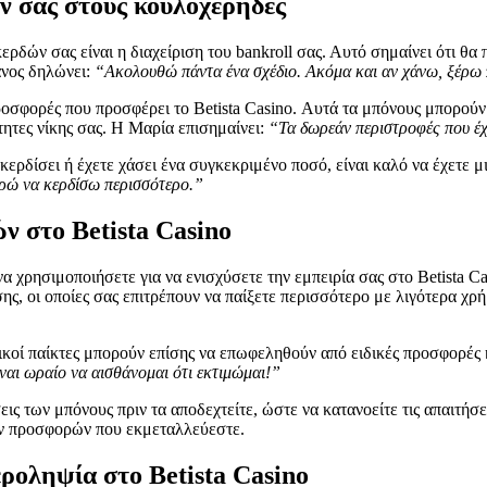
ν σας στους κουλοχέρηδες
κερδών σας είναι η διαχείριση του bankroll σας. Αυτό σημαίνει ότι θ
φανος δηλώνει:
“Ακολουθώ πάντα ένα σχέδιο. Ακόμα και αν χάνω, ξέρω
 προσφορές που προσφέρει το Betista Casino. Αυτά τα μπόνους μπορο
ότητες νίκης σας. Η Μαρία επισημαίνει:
“Τα δωρεάν περιστροφές που έχω
 κερδίσει ή έχετε χάσει ένα συγκεκριμένο ποσό, είναι καλό να έχετε μ
ορώ να κερδίσω περισσότερο.”
 στο Betista Casino
να χρησιμοποιήσετε για να ενισχύσετε την εμπειρία σας στο Betista 
 οι οποίες σας επιτρέπουν να παίξετε περισσότερο με λιγότερα χρήμ
ακτικοί παίκτες μπορούν επίσης να επωφεληθούν από ειδικές προσφορέ
ναι ωραίο να αισθάνομαι ότι εκτιμώμαι!”
εις των μπόνους πριν τα αποδεχτείτε, ώστε να κατανοείτε τις απαιτήσε
των προσφορών που εκμεταλλεύεστε.
ροληψία στο Betista Casino