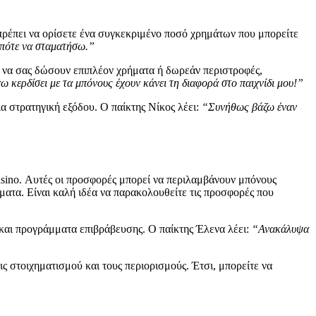
α πρέπει να ορίσετε ένα συγκεκριμένο ποσό χρημάτων που μπορείτε
 πότε να σταματήσω.”
ύν να σας δώσουν επιπλέον χρήματα ή δωρεάν περιστροφές,
 κερδίσει με τα μπόνους έχουν κάνει τη διαφορά στο παιχνίδι μου!”
ια στρατηγική εξόδου. Ο παίκτης Νίκος λέει:
“Συνήθως βάζω έναν
Casino. Αυτές οι προσφορές μπορεί να περιλαμβάνουν μπόνους
ατα. Είναι καλή ιδέα να παρακολουθείτε τις προσφορές που
ς και προγράμματα επιβράβευσης. Ο παίκτης Έλενα λέει:
“Ανακάλυψα
ις στοιχηματισμού και τους περιορισμούς. Έτσι, μπορείτε να