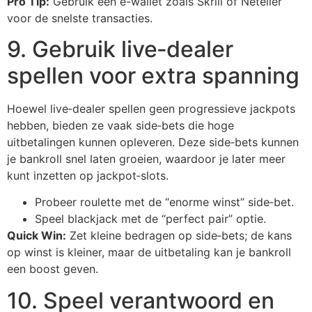
Pro Tip:
Gebruik een e-wallet zoals Skrill of Neteller
voor de snelste transacties.
9. Gebruik live‑dealer
spellen voor extra spanning
Hoewel live‑dealer spellen geen progressieve jackpots
hebben, bieden ze vaak side‑bets die hoge
uitbetalingen kunnen opleveren. Deze side‑bets kunnen
je bankroll snel laten groeien, waardoor je later meer
kunt inzetten op jackpot‑slots.
Probeer roulette met de “enorme winst” side‑bet.
Speel blackjack met de “perfect pair” optie.
Quick Win:
Zet kleine bedragen op side‑bets; de kans
op winst is kleiner, maar de uitbetaling kan je bankroll
een boost geven.
10. Speel verantwoord en