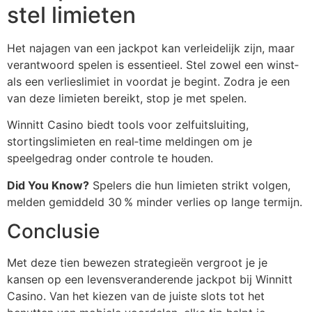
stel limieten
Het najagen van een jackpot kan verleidelijk zijn, maar
verantwoord spelen is essentieel. Stel zowel een winst‑
als een verlieslimiet in voordat je begint. Zodra je een
van deze limieten bereikt, stop je met spelen.
Winnitt Casino biedt tools voor zelfuitsluiting,
stortingslimieten en real‑time meldingen om je
speelgedrag onder controle te houden.
Did You Know?
Spelers die hun limieten strikt volgen,
melden gemiddeld 30 % minder verlies op lange termijn.
Conclusie
Met deze tien bewezen strategieën vergroot je je
kansen op een levensveranderende jackpot bij Winnitt
Casino. Van het kiezen van de juiste slots tot het