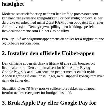
hastighet
Moderne smarttelefoner og nettbrett har kraftige prosessorer som
kan håndtere avanserte spillgrafikker. For best mulig opplevelse bør
du bruke en enhet med minst 2 GB RAM og en oppdatert iOS‑ eller
Android‑versjon. Dette gir jevn spilling uten hakking, spesielt i
live‑dealer‑bordene som Unibet Casino tilbyr.
Pro Tip:
Slå av bakgrunnsapper mens du spiller for å frigjøre minne
og forbedre responstiden.
2. Installer den offisielle Unibet‑appen
Den offisielle appen gir direkte tilgang til alle spill, bonuser og
live‑dealer‑bord. Den er optimalisert for både Apple Pay og
Google Pay, slik at du kan sette inn penger med et enkelt trykk.
Appen lagrer også dine innstillinger, så du slipper å konfigurere hver
gang du åpner den.
Statistikk: Over 78 % av norske spillere foretrekker mobilapper
fremfor nettleserversjoner for hurtige innskudd.
3. Bruk Apple Pay eller Google Pay for