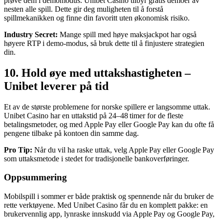
prøve dem i demomodus. Unibet Casino tilbyr gratis demoer av
nesten alle spill. Dette gir deg muligheten til å forstå
spillmekanikken og finne din favoritt uten økonomisk risiko.
Industry Secret:
Mange spill med høye maksjackpot har også
høyere RTP i demo‑modus, så bruk dette til å finjustere strategien
din.
10. Hold øye med uttakshastigheten –
Unibet leverer på tid
Et av de største problemene for norske spillere er langsomme uttak.
Unibet Casino har en uttakstid på 24–48 timer for de fleste
betalingsmetoder, og med Apple Pay eller Google Pay kan du ofte få
pengene tilbake på kontoen din samme dag.
Pro Tip:
Når du vil ha raske uttak, velg Apple Pay eller Google Pay
som uttaksmetode i stedet for tradisjonelle bankoverføringer.
Oppsummering
Mobilspill i sommer er både praktisk og spennende når du bruker de
rette verktøyene. Med Unibet Casino får du en komplett pakke: en
brukervennlig app, lynraske innskudd via Apple Pay og Google Pay,