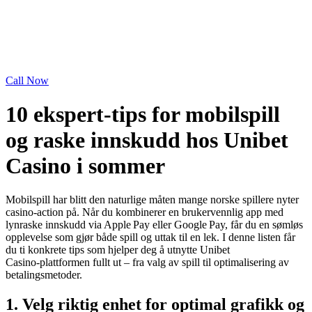
Call Now
10 ekspert‑tips for mobilspill
og raske innskudd hos Unibet
Casino i sommer
Mobilspill har blitt den naturlige måten mange norske spillere nyter
casino‑action på. Når du kombinerer en brukervennlig app med
lynraske innskudd via Apple Pay eller Google Pay, får du en sømløs
opplevelse som gjør både spill og uttak til en lek. I denne listen får
du ti konkrete tips som hjelper deg å utnytte Unibet
Casino‑plattformen fullt ut – fra valg av spill til optimalisering av
betalingsmetoder.
1. Velg riktig enhet for optimal grafikk og