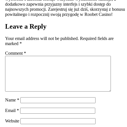
dodatkowo zapewnia przyjazny interfejs i szybki dostęp do
najnowszych promocji. Zarejestruj się już dziś, skorzystaj z bonusu
powitalnego i rozpocznij swoją przygodę w Roobet Casino!
Leave a Reply
Your email address will not be published.
Required fields are
marked
*
Comment
*
Name
*
Email
*
Website