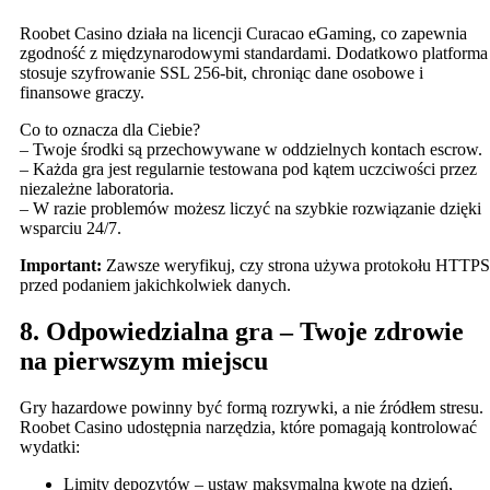
Roobet Casino działa na licencji Curacao eGaming, co zapewnia
zgodność z międzynarodowymi standardami. Dodatkowo platforma
stosuje szyfrowanie SSL 256‑bit, chroniąc dane osobowe i
finansowe graczy.
Co to oznacza dla Ciebie?
– Twoje środki są przechowywane w oddzielnych kontach escrow.
– Każda gra jest regularnie testowana pod kątem uczciwości przez
niezależne laboratoria.
– W razie problemów możesz liczyć na szybkie rozwiązanie dzięki
wsparciu 24/7.
Important:
Zawsze weryfikuj, czy strona używa protokołu HTTPS
przed podaniem jakichkolwiek danych.
8. Odpowiedzialna gra – Twoje zdrowie
na pierwszym miejscu
Gry hazardowe powinny być formą rozrywki, a nie źródłem stresu.
Roobet Casino udostępnia narzędzia, które pomagają kontrolować
wydatki:
Limity depozytów – ustaw maksymalną kwotę na dzień,