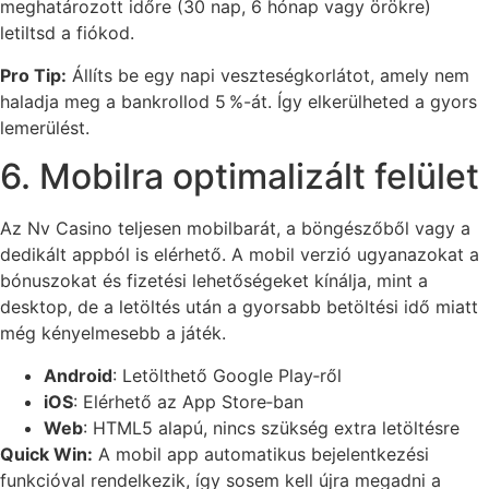
meghatározott időre (30 nap, 6 hónap vagy örökre)
letiltsd a fiókod.
Pro Tip:
Állíts be egy napi veszteségkorlátot, amely nem
haladja meg a bankrollod 5 %-át. Így elkerülheted a gyors
lemerülést.
6. Mobilra optimalizált felület
Az Nv Casino teljesen mobilbarát, a böngészőből vagy a
dedikált appból is elérhető. A mobil verzió ugyanazokat a
bónuszokat és fizetési lehetőségeket kínálja, mint a
desktop, de a letöltés után a gyorsabb betöltési idő miatt
még kényelmesebb a játék.
Android
: Letölthető Google Play‑ről
iOS
: Elérhető az App Store‑ban
Web
: HTML5 alapú, nincs szükség extra letöltésre
Quick Win:
A mobil app automatikus bejelentkezési
funkcióval rendelkezik, így sosem kell újra megadni a