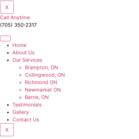
X
Call Anytime
(705) 350-2317
Home
About Us
Our Services
Brampton, ON
Collingwood, ON
Richmond ON
Newmarket ON
Barrie, ON
Testimonials
Gallery
Contact Us
X