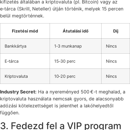
kifizetés általában a kriptovaluta (pl. Bitcoin) vagy az
e‑tárca (Skrill, Neteller) útján történik, melyek 15 percen
belül megtörténnek.
Fizetési mód
Átutalási idő
Díj
Bankkártya
1‑3 munkanap
Nincs
E‑tárca
15‑30 perc
Nincs
Kriptovaluta
10‑20 perc
Nincs
Industry Secret:
Ha a nyereményed 500 €-t meghalad, a
kriptovaluta használata nemcsak gyors, de alacsonyabb
adózási kötelezettséget is jelenthet a lakóhelyedtől
függően.
3. Fedezd fel a VIP program