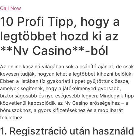
Call Now
10 Profi Tipp, hogy a
legtöbbet hozd ki az
**Nv Casino**-ból
Az online kaszinó világában sok a csábító ajánlat, de csak
kevesen tudják, hogyan lehet a legtöbbet kihozni belőlük.
Ebben a listában tíz gyakorlati tippet gyűjtöttünk össze,
amelyek segítenek, hogy a játékélményed gyorsabb,
biztonságosabb és nyereségesebb legyen. Mindegyik tipp
közvetlenül kapcsolódik az Nv Casino erősségeihez – a
bónuszokhoz, a gyors kifizetésekhez és a mobilbarát
felülethez.
1. Regisztráció után használd