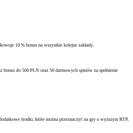
okowuje 10 % bonus na wszystkie kolejne zakłady.
ujesz bonus do 500 PLN oraz 50 darmowych spinów za spełnienie
dodatkowe środki, które można przeznaczyć na gry o wyższym RTP,