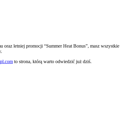
mu oraz letniej promocji “Summer Heat Bonus”, masz wszystkie
y.
-pl.com
to strona, którą warto odwiedzić już dziś.