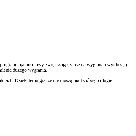
program lojalnościowy zwiększają szanse na wygraną i wydłużają
fienia dużego wygrania.
lutach. Dzięki temu gracze nie muszą martwić się o długie