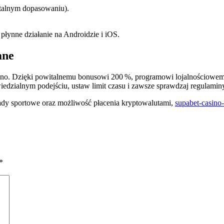
talnym dopasowaniu).
płynne działanie na Androidzie i iOS.
ane
asino. Dzięki powitalnemu bonusowi 200 %, programowi lojalnościowe
wiedzialnym podejściu, ustaw limit czasu i zawsze sprawdzaj regulamin
kłady sportowe oraz możliwość płacenia kryptowalutami,
supabet-casino
*