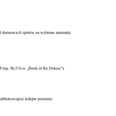
 100 darmowych spinów na wybrane automaty.
P (np. 96,5 % w „Book of Ra Deluxe”).
 odblokowujesz kolejne poziomy: