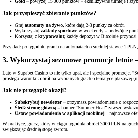
Gold
– powyżej 15 000 punktów – ekskluzywne turnieje i szyb
Jak przyspieszyć zbieranie punktów?
Graj
automaty na żywo
, które dają 2‑3 punkty za obrót.
Wykorzystuj
zakłady sportowe
w weekendy – podwójne punkt
Korzystaj z
kryptowalut
; każdy depozyt w Bitcoinie przynos
Przykład: po tygodniu grania na automatach o średniej stawce 1 PL
3. Wykorzystaj sezonowe promocje letnie
Lato w Supabet Casino to nie tylko upał, ale i specjalne promocje.
prostego warunku: obrót na wybranych grach o tematyce plażowej (np
Jak nie przegapić okazji?
Subskrybuj newsletter
– otrzymasz powiadomienie o rozpocz
Śledź stronę główną
– banner “Summer Heat” zawsze wskazuje
Ustaw powiadomienia w aplikacji mobilnej
– najnowsze ofer
W praktyce, gracz, który w ciągu tygodnia obróci 3000 PLN na gr
zwiększając średnią stopę zwrotu.