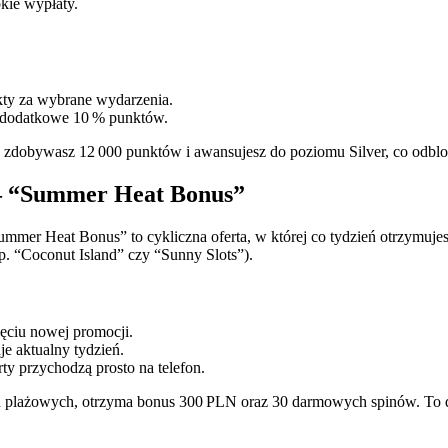
kie wypłaty.
y za wybrane wydarzenia.
i dodatkowe 10 % punktów.
N, zdobywasz 12 000 punktów i awansujesz do poziomu Silver, co odbl
 – “Summer Heat Bonus”
 “Summer Heat Bonus” to cykliczna oferta, w której co tydzień otrzym
. “Coconut Island” czy “Sunny Slots”).
ęciu nowej promocji.
 aktualny tydzień.
ty przychodzą prosto na telefon.
ach plażowych, otrzyma bonus 300 PLN oraz 30 darmowych spinów. To 