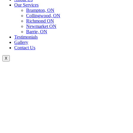
Our Services
Brampton, ON
Collingwood, ON
Richmond ON
Newmarket ON
Barrie, ON
Testimonials
Gallery
Contact Us
X