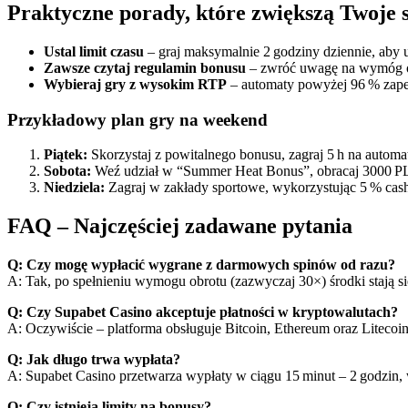
Praktyczne porady, które zwiększą Twoje 
Ustal limit czasu
– graj maksymalnie 2 godziny dziennie, aby 
Zawsze czytaj regulamin bonusu
– zwróć uwagę na wymóg ob
Wybieraj gry z wysokim RTP
– automaty powyżej 96 % zape
Przykładowy plan gry na weekend
Piątek:
Skorzystaj z powitalnego bonusu, zagraj 5 h na autom
Sobota:
Weź udział w “Summer Heat Bonus”, obracaj 3000 PL
Niedziela:
Zagraj w zakłady sportowe, wykorzystując 5 % cas
FAQ – Najczęściej zadawane pytania
Q: Czy mogę wypłacić wygrane z darmowych spinów od razu?
A: Tak, po spełnieniu wymogu obrotu (zazwyczaj 30×) środki stają si
Q: Czy Supabet Casino akceptuje płatności w kryptowalutach?
A: Oczywiście – platforma obsługuje Bitcoin, Ethereum oraz Litecoin
Q: Jak długo trwa wypłata?
A: Supabet Casino przetwarza wypłaty w ciągu 15 minut – 2 godzin,
Q: Czy istnieją limity na bonusy?