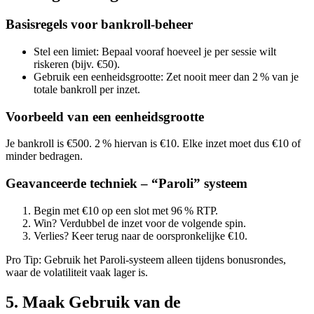
Basisregels voor bankroll‑beheer
Stel een limiet: Bepaal vooraf hoeveel je per sessie wilt
riskeren (bijv. €50).
Gebruik een eenheidsgrootte: Zet nooit meer dan 2 % van je
totale bankroll per inzet.
Voorbeeld van een eenheidsgrootte
Je bankroll is €500. 2 % hiervan is €10. Elke inzet moet dus €10 of
minder bedragen.
Geavanceerde techniek – “Paroli” systeem
Begin met €10 op een slot met 96 % RTP.
Win? Verdubbel de inzet voor de volgende spin.
Verlies? Keer terug naar de oorspronkelijke €10.
Pro Tip: Gebruik het Paroli‑systeem alleen tijdens bonusrondes,
waar de volatiliteit vaak lager is.
5. Maak Gebruik van de