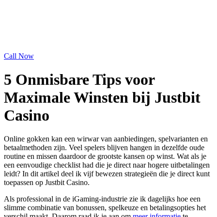
Call Now
5 Onmisbare Tips voor
Maximale Winsten bij Justbit
Casino
Online gokken kan een wirwar van aanbiedingen, spelvarianten en
betaalmethoden zijn. Veel spelers blijven hangen in dezelfde oude
routine en missen daardoor de grootste kansen op winst. Wat als je
een eenvoudige checklist had die je direct naar hogere uitbetalingen
leidt? In dit artikel deel ik vijf bewezen strategieën die je direct kunt
toepassen op Justbit Casino.
Als professional in de iGaming‑industrie zie ik dagelijks hoe een
slimme combinatie van bonussen, spelkeuze en betalingsopties het
verschil maakt. Daarom raad ik je aan om
meer informatie
te