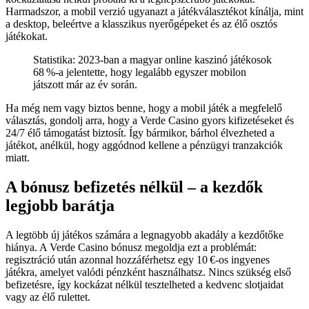
Harmadszor, a mobil verzió ugyanazt a játékválasztékot kínálja, mint
a desktop, beleértve a klasszikus nyerőgépeket és az élő osztós
játékokat.
Statistika: 2023-ban a magyar online kaszinó játékosok
68 %‑a jelentette, hogy legalább egyszer mobilon
játszott már az év során.
Ha még nem vagy biztos benne, hogy a mobil játék a megfelelő
választás, gondolj arra, hogy a Verde Casino gyors kifizetéseket és
24/7 élő támogatást biztosít. Így bármikor, bárhol élvezheted a
játékot, anélkül, hogy aggódnod kellene a pénzügyi tranzakciók
miatt.
A bónusz befizetés nélkül – a kezdők
legjobb barátja
A legtöbb új játékos számára a legnagyobb akadály a kezdőtőke
hiánya. A Verde Casino bónusz megoldja ezt a problémát:
regisztráció után azonnal hozzáférhetsz egy 10 €-os ingyenes
játékra, amelyet valódi pénzként használhatsz. Nincs szükség első
befizetésre, így kockázat nélkül tesztelheted a kedvenc slotjaidat
vagy az élő rulettet.