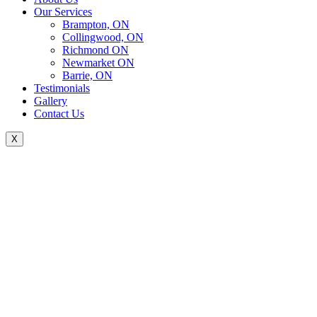
Our Services
Brampton, ON
Collingwood, ON
Richmond ON
Newmarket ON
Barrie, ON
Testimonials
Gallery
Contact Us
X