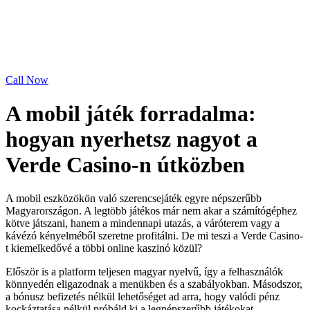
Call Now
A mobil játék forradalma:
hogyan nyerhetsz nagyot a
Verde Casino‑n útközben
A mobil eszközökön való szerencsejáték egyre népszerűbb
Magyarországon. A legtöbb játékos már nem akar a számítógéphez
kötve játszani, hanem a mindennapi utazás, a váróterem vagy a
kávézó kényelméből szeretne profitálni. De mi teszi a Verde Casino-
t kiemelkedővé a többi online kaszinó közül?
Először is a platform teljesen magyar nyelvű, így a felhasználók
könnyedén eligazodnak a menükben és a szabályokban. Másodszor,
a bónusz befizetés nélkül lehetőséget ad arra, hogy valódi pénz
kockáztatása nélkül próbáld ki a legnépszerűbb játékokat.