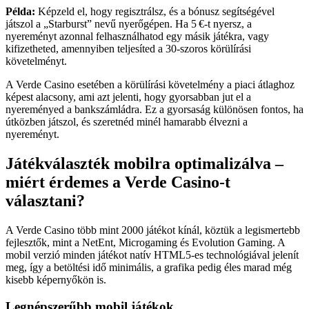
Példa:
Képzeld el, hogy regisztrálsz, és a bónusz segítségével
játszol a „Starburst” nevű nyerőgépen. Ha 5 €-t nyersz, a
nyereményt azonnal felhasználhatod egy másik játékra, vagy
kifizetheted, amennyiben teljesíted a 30‑szoros körülírási
követelményt.
A Verde Casino esetében a körülírási követelmény a piaci átlaghoz
képest alacsony, ami azt jelenti, hogy gyorsabban jut el a
nyereményed a bankszámládra. Ez a gyorsaság különösen fontos, ha
útközben játszol, és szeretnéd minél hamarabb élvezni a
nyereményt.
Játékválaszték mobilra optimalizálva –
miért érdemes a Verde Casino‑t
választani?
A Verde Casino több mint 2000 játékot kínál, köztük a legismertebb
fejlesztők, mint a NetEnt, Microgaming és Evolution Gaming. A
mobil verzió minden játékot natív HTML5‑es technológiával jelenít
meg, így a betöltési idő minimális, a grafika pedig éles marad még
kisebb képernyőkön is.
Legnépszerűbb mobil játékok