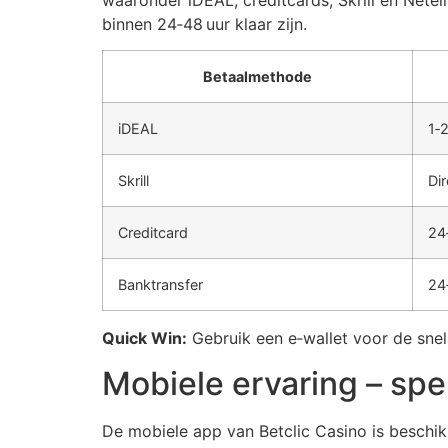
binnen 24‑48 uur klaar zijn.
Betaalmethode
iDEAL
1‑2
Skrill
Dir
Creditcard
24
Banktransfer
24
Quick Win:
Gebruik een e‑wallet voor de snel
Mobiele ervaring – spe
De mobiele app van Betclic Casino is beschik