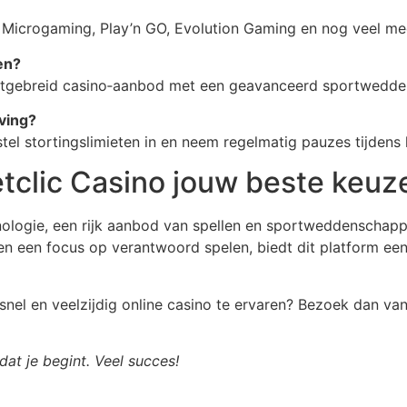
 Microgaming, Play’n GO, Evolution Gaming en nog veel me
en?
 uitgebreid casino‑aanbod met een geavanceerd sportwedd
ving?
stel stortingslimieten in en neem regelmatig pauzes tijdens 
tclic Casino jouw beste keuze
ologie, een rijk aanbod van spellen en sportweddenschappe
en een focus op verantwoord spelen, biedt dit platform ee
, snel en veelzijdig online casino te ervaren? Bezoek dan 
dat je begint. Veel succes!