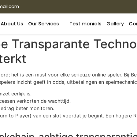
mail.com
About Us
Our Services
Testimonials
Gallery
Co
Hoe Transparante Techn
terkt
d; het is een must voor elke serieuze online speler. Bij Be
elers inzicht geeft in odds, uitbetalingen en spelmechanic
zet eerlijk is.
cessen verkorten de wachttijd.
gedrag beter monitoren.
urn to Player) van een slot voordat je begint. Een hogere 
ckchain‑achtige transparanti