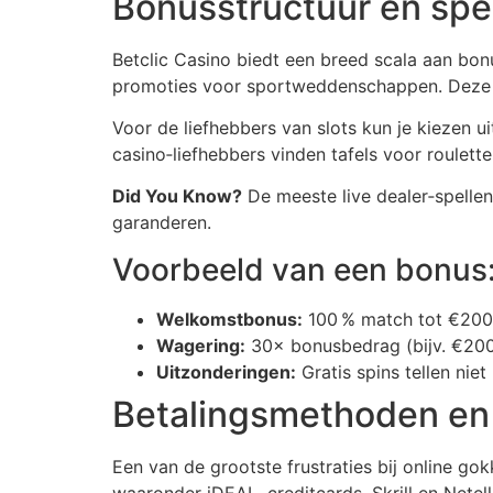
Bonusstructuur en spe
Betclic Casino biedt een breed scala aan b
promoties voor sportweddenschappen. Deze bo
Voor de liefhebbers van slots kun je kiezen u
casino‑liefhebbers vinden tafels voor roulett
Did You Know?
De meeste live dealer‑spellen
garanderen.
Voorbeeld van een bonus
Welkomstbonus:
100 % match tot €200 
Wagering:
30× bonusbedrag (bijv. €200
Uitzonderingen:
Gratis spins tellen nie
Betalingsmethoden en 
Een van de grootste frustraties bij online go
waaronder iDEAL, creditcards, Skrill en Nete