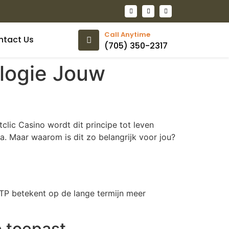
Call Anytime
ntact Us
(705) 350-2317
ologie Jouw
tclic Casino wordt dit principe tot leven
a. Maar waarom is dit zo belangrijk voor jou?
RTP betekent op de lange termijn meer
e toepast