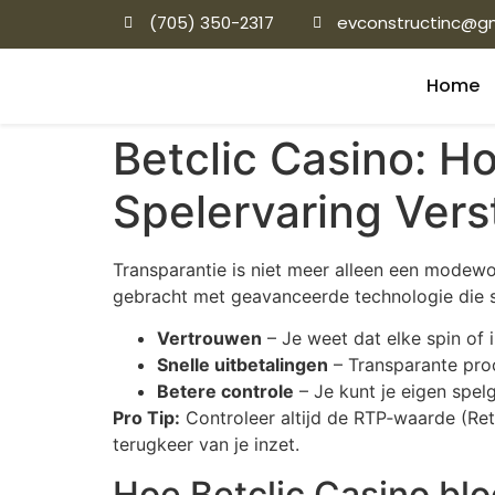
(705) 350-2317
evconstructinc@g
Home
Betclic Casino: 
Spelervaring Vers
Transparantie is niet meer alleen een modewoor
gebracht met geavanceerde technologie die sp
Vertrouwen
– Je weet dat elke spin of in
Snelle uitbetalingen
– Transparante pro
Betere controle
– Je kunt je eigen spel
Pro Tip:
Controleer altijd de RTP‑waarde (Ret
terugkeer van je inzet.
Hoe Betclic Casino blo