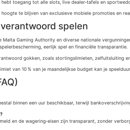
hebt toegang tot alle slots, live dealer‑tafels en sportwe
hoogte te blijven van exclusieve mobiele promoties en r
en verantwoord spelen
de Malta Gaming Authority en diverse nationale vergunninge
pelerbescherming, eerlijk spel en financiële transparantie.
antwoord gokken, zoals stortingslimieten, zelfuitsluiting e
slimiet van 10 % van je maandelijkse budget kan je speelduu
FAQ)
eestal binnen een uur beschikbaar, terwijl bankoverschrijvi
k?
rmeld en de wagering‑eisen zijn transparant, zonder verbor