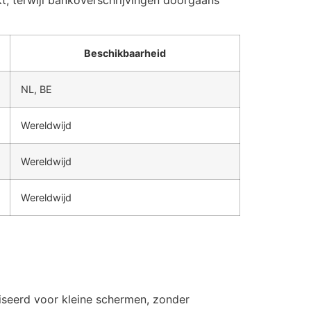
Beschikbaarheid
NL, BE
Wereldwijd
Wereldwijd
Wereldwijd
liseerd voor kleine schermen, zonder