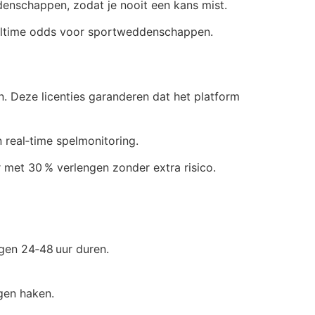
ddenschappen, zodat je nooit een kans mist.
ealtime odds voor sportweddenschappen.
n. Deze licenties garanderen dat het platform
n real‑time spelmonitoring.
r met 30 % verlengen zonder extra risico.
ngen 24‑48 uur duren.
gen haken.