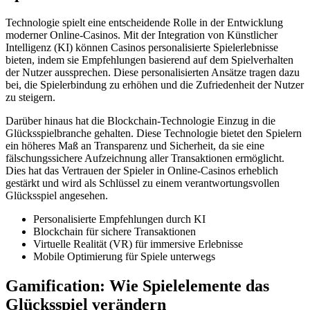
Technologie spielt eine entscheidende Rolle in der Entwicklung
moderner Online-Casinos. Mit der Integration von Künstlicher
Intelligenz (KI) können Casinos personalisierte Spielerlebnisse
bieten, indem sie Empfehlungen basierend auf dem Spielverhalten
der Nutzer aussprechen. Diese personalisierten Ansätze tragen dazu
bei, die Spielerbindung zu erhöhen und die Zufriedenheit der Nutzer
zu steigern.
Darüber hinaus hat die Blockchain-Technologie Einzug in die
Glücksspielbranche gehalten. Diese Technologie bietet den Spielern
ein höheres Maß an Transparenz und Sicherheit, da sie eine
fälschungssichere Aufzeichnung aller Transaktionen ermöglicht.
Dies hat das Vertrauen der Spieler in Online-Casinos erheblich
gestärkt und wird als Schlüssel zu einem verantwortungsvollen
Glücksspiel angesehen.
Personalisierte Empfehlungen durch KI
Blockchain für sichere Transaktionen
Virtuelle Realität (VR) für immersive Erlebnisse
Mobile Optimierung für Spiele unterwegs
Gamification: Wie Spielelemente das
Glücksspiel verändern