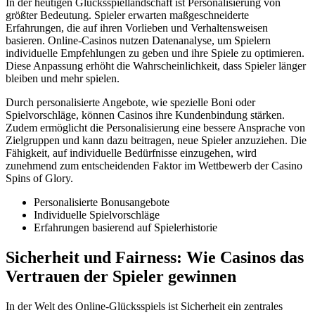
In der heutigen Glücksspiellandschaft ist Personalisierung von
größter Bedeutung. Spieler erwarten maßgeschneiderte
Erfahrungen, die auf ihren Vorlieben und Verhaltensweisen
basieren. Online-Casinos nutzen Datenanalyse, um Spielern
individuelle Empfehlungen zu geben und ihre Spiele zu optimieren.
Diese Anpassung erhöht die Wahrscheinlichkeit, dass Spieler länger
bleiben und mehr spielen.
Durch personalisierte Angebote, wie spezielle Boni oder
Spielvorschläge, können Casinos ihre Kundenbindung stärken.
Zudem ermöglicht die Personalisierung eine bessere Ansprache von
Zielgruppen und kann dazu beitragen, neue Spieler anzuziehen. Die
Fähigkeit, auf individuelle Bedürfnisse einzugehen, wird
zunehmend zum entscheidenden Faktor im Wettbewerb der Casino
Spins of Glory.
Personalisierte Bonusangebote
Individuelle Spielvorschläge
Erfahrungen basierend auf Spielerhistorie
Sicherheit und Fairness: Wie Casinos das
Vertrauen der Spieler gewinnen
In der Welt des Online-Glücksspiels ist Sicherheit ein zentrales