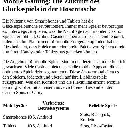
Mobile Gaming: Die Zukunft des
Glücksspiels in der Hosentasche
Die Nutzung von Smartphones und Tablets hat die
Glücksspielbranche revolutioniert. Immer mehr Spieler bevorzugen
es, unterwegs zu spielen, was die Nachfrage nach mobilen Casino-
Spielen erhöht hat. Online-Casinos haben auf diesen Trend reagiert,
indem sie ihre Plattformen für mobile Endgeräte optimiert haben.
Dies bedeutet, dass Spieler nun eine breite Palette von Spielen direkt
von ihren Handys oder Tablets aus genießen können.
Die Angebote für mobile Spieler sind in den letzten Jahren erheblich
gewachsen. Viele Casinos bieten spezielle mobile Apps an, die ein
optimiertes Spielerlebnis garantieren. Diese Apps ermöglichen es
den Spielern, jederzeit und überall auf ihre Lieblingsspiele
zuzugreifen, was den Komfort und die Flexibilität erhöht. Mobile
Gaming wird somit zu einem unverzichtbaren Bestandteil der
Casino Spins of Glory.
Verbreitete
Mobilgeräte
Beliebte Spiele
Betriebssysteme
Slots, Blackjack,
Smartphones
iOS, Android
Roulette
Tablets
iOS, Android
Slots, Live-Casino