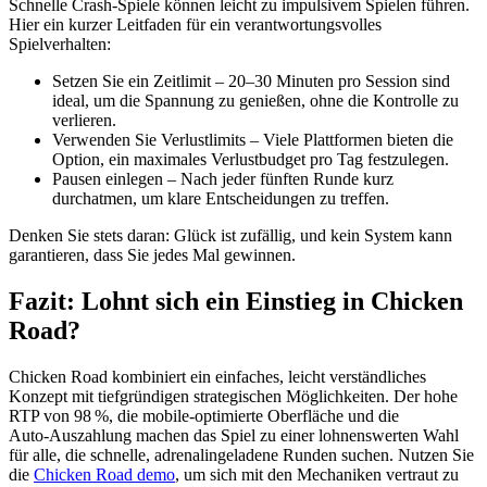
Schnelle Crash‑Spiele können leicht zu impulsivem Spielen führen.
Hier ein kurzer Leitfaden für ein verantwortungsvolles
Spielverhalten:
Setzen Sie ein Zeitlimit – 20–30 Minuten pro Session sind
ideal, um die Spannung zu genießen, ohne die Kontrolle zu
verlieren.
Verwenden Sie Verlustlimits – Viele Plattformen bieten die
Option, ein maximales Verlustbudget pro Tag festzulegen.
Pausen einlegen – Nach jeder fünften Runde kurz
durchatmen, um klare Entscheidungen zu treffen.
Denken Sie stets daran: Glück ist zufällig, und kein System kann
garantieren, dass Sie jedes Mal gewinnen.
Fazit: Lohnt sich ein Einstieg in Chicken
Road?
Chicken Road kombiniert ein einfaches, leicht verständliches
Konzept mit tiefgründigen strategischen Möglichkeiten. Der hohe
RTP von 98 %, die mobile‑optimierte Oberfläche und die
Auto‑Auszahlung machen das Spiel zu einer lohnenswerten Wahl
für alle, die schnelle, adrenalingeladene Runden suchen. Nutzen Sie
die
Chicken Road demo
, um sich mit den Mechaniken vertraut zu