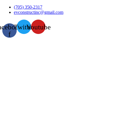
Skip
(705) 350-2317
to
evconstructinc@gmail.com
content
acebook-
Twitter
Youtube
f