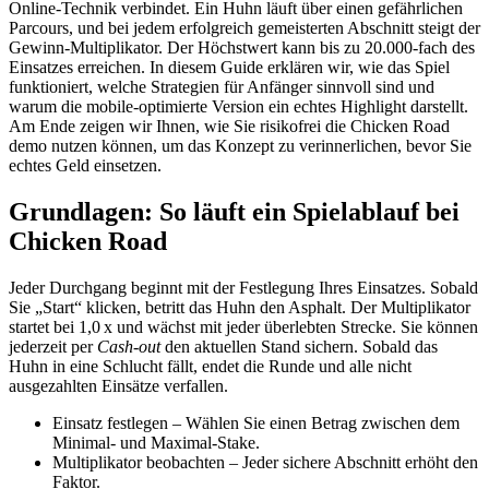
Online‑Technik verbindet. Ein Huhn läuft über einen gefährlichen
Parcours, und bei jedem erfolgreich gemeisterten Abschnitt steigt der
Gewinn‑Multiplikator. Der Höchstwert kann bis zu 20.000‑fach des
Einsatzes erreichen. In diesem Guide erklären wir, wie das Spiel
funktioniert, welche Strategien für Anfänger sinnvoll sind und
warum die mobile‑optimierte Version ein echtes Highlight darstellt.
Am Ende zeigen wir Ihnen, wie Sie risikofrei die Chicken Road
demo nutzen können, um das Konzept zu verinnerlichen, bevor Sie
echtes Geld einsetzen.
Grundlagen: So läuft ein Spielablauf bei
Chicken Road
Jeder Durchgang beginnt mit der Festlegung Ihres Einsatzes. Sobald
Sie „Start“ klicken, betritt das Huhn den Asphalt. Der Multiplikator
startet bei 1,0 x und wächst mit jeder überlebten Strecke. Sie können
jederzeit per
Cash‑out
den aktuellen Stand sichern. Sobald das
Huhn in eine Schlucht fällt, endet die Runde und alle nicht
ausgezahlten Einsätze verfallen.
Einsatz festlegen – Wählen Sie einen Betrag zwischen dem
Minimal‑ und Maximal‑Stake.
Multiplikator beobachten – Jeder sichere Abschnitt erhöht den
Faktor.