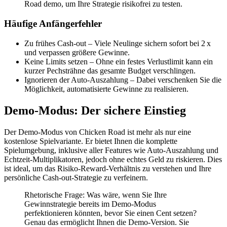
Road demo, um Ihre Strategie risikofrei zu testen.
Häufige Anfängerfehler
Zu frühes Cash‑out – Viele Neulinge sichern sofort bei 2 x
und verpassen größere Gewinne.
Keine Limits setzen – Ohne ein festes Verlustlimit kann ein
kurzer Pechsträhne das gesamte Budget verschlingen.
Ignorieren der Auto‑Auszahlung – Dabei verschenken Sie die
Möglichkeit, automatisierte Gewinne zu realisieren.
Demo‑Modus: Der sichere Einstieg
Der Demo‑Modus von Chicken Road ist mehr als nur eine
kostenlose Spielvariante. Er bietet Ihnen die komplette
Spielumgebung, inklusive aller Features wie Auto‑Auszahlung und
Echtzeit‑Multiplikatoren, jedoch ohne echtes Geld zu riskieren. Dies
ist ideal, um das Risiko‑Reward‑Verhältnis zu verstehen und Ihre
persönliche Cash‑out‑Strategie zu verfeinern.
Rhetorische Frage: Was wäre, wenn Sie Ihre
Gewinnstrategie bereits im Demo‑Modus
perfektionieren könnten, bevor Sie einen Cent setzen?
Genau das ermöglicht Ihnen die Demo-Version. Sie