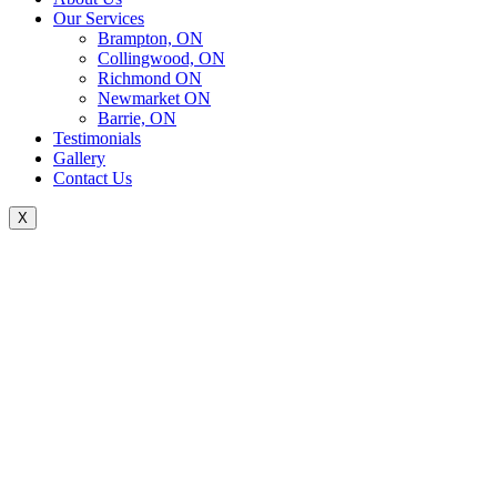
Our Services
Brampton, ON
Collingwood, ON
Richmond ON
Newmarket ON
Barrie, ON
Testimonials
Gallery
Contact Us
X