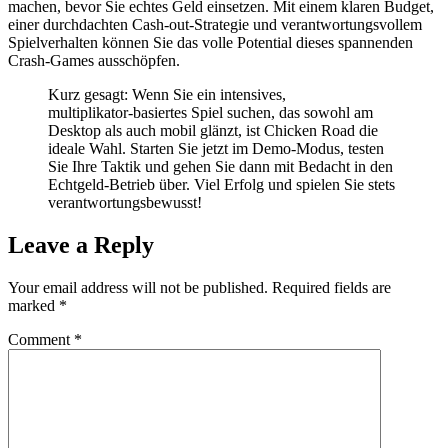
machen, bevor Sie echtes Geld einsetzen. Mit einem klaren Budget,
einer durchdachten Cash‑out‑Strategie und verantwortungsvollem
Spielverhalten können Sie das volle Potential dieses spannenden
Crash‑Games ausschöpfen.
Kurz gesagt: Wenn Sie ein intensives,
multiplikator‑basiertes Spiel suchen, das sowohl am
Desktop als auch mobil glänzt, ist Chicken Road die
ideale Wahl. Starten Sie jetzt im Demo‑Modus, testen
Sie Ihre Taktik und gehen Sie dann mit Bedacht in den
Echtgeld‑Betrieb über. Viel Erfolg und spielen Sie stets
verantwortungsbewusst!
Leave a Reply
Your email address will not be published.
Required fields are
marked
*
Comment
*