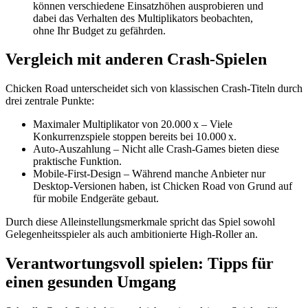
können verschiedene Einsatzhöhen ausprobieren und
dabei das Verhalten des Multiplikators beobachten,
ohne Ihr Budget zu gefährden.
Vergleich mit anderen Crash‑Spielen
Chicken Road unterscheidet sich von klassischen Crash‑Titeln durch
drei zentrale Punkte:
Maximaler Multiplikator von 20.000 x – Viele
Konkurrenzspiele stoppen bereits bei 10.000 x.
Auto‑Auszahlung – Nicht alle Crash‑Games bieten diese
praktische Funktion.
Mobile‑First‑Design – Während manche Anbieter nur
Desktop‑Versionen haben, ist Chicken Road von Grund auf
für mobile Endgeräte gebaut.
Durch diese Alleinstellungsmerkmale spricht das Spiel sowohl
Gelegenheitsspieler als auch ambitionierte High‑Roller an.
Verantwortungsvoll spielen: Tipps für
einen gesunden Umgang