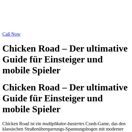
Call Now
Chicken Road – Der ultimative
Guide für Einsteiger und
mobile Spieler
Chicken Road – Der ultimative
Guide für Einsteiger und
mobile Spieler
Chicken Road ist ein
multiplikator‑basiertes
Crash‑Game, das den
klassischen Straßenüberquerungs‑Spannungsbogen mit moderner