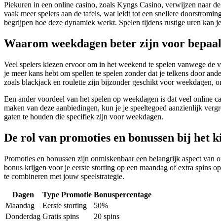
Piekuren in een online casino, zoals Kyngs Casino, verwijzen naar de t
vaak meer spelers aan de tafels, wat leidt tot een snellere doorstromi
begrijpen hoe deze dynamiek werkt. Spelen tijdens rustige uren kan je 
Waarom weekdagen beter zijn voor bepaald
Veel spelers kiezen ervoor om in het weekend te spelen vanwege de vrij
je meer kans hebt om spellen te spelen zonder dat je telkens door ande
zoals blackjack en roulette zijn bijzonder geschikt voor weekdagen, o
Een ander voordeel van het spelen op weekdagen is dat veel online cas
maken van deze aanbiedingen, kun je je speeltegoed aanzienlijk vergro
gaten te houden die specifiek zijn voor weekdagen.
De rol van promoties en bonussen bij het k
Promoties en bonussen zijn onmiskenbaar een belangrijk aspect van on
bonus krijgen voor je eerste storting op een maandag of extra spins o
te combineren met jouw speelstrategie.
Dagen
Type Promotie
Bonuspercentage
Maandag
Eerste storting
50%
Donderdag
Gratis spins
20 spins