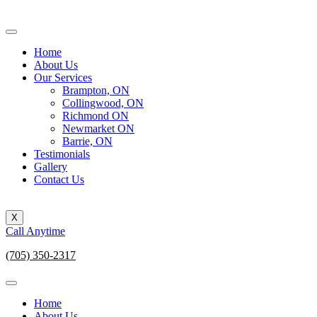
Home
About Us
Our Services
Brampton, ON
Collingwood, ON
Richmond ON
Newmarket ON
Barrie, ON
Testimonials
Gallery
Contact Us
X
Call Anytime
(705) 350-2317
Home
About Us