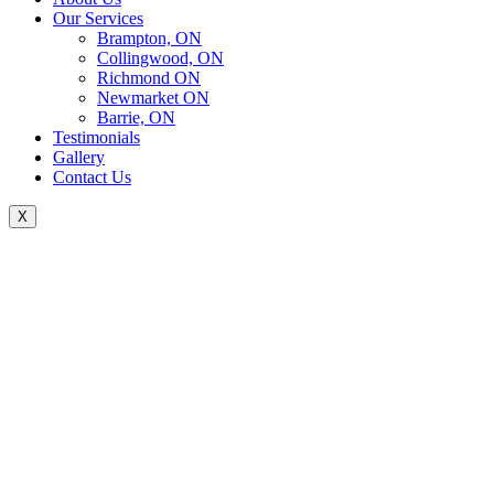
Our Services
Brampton, ON
Collingwood, ON
Richmond ON
Newmarket ON
Barrie, ON
Testimonials
Gallery
Contact Us
X