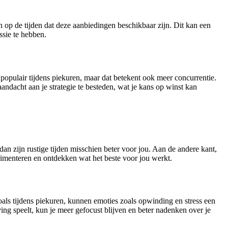
 op de tijden dat deze aanbiedingen beschikbaar zijn. Dit kan een
ssie te hebben.
t populair tijdens piekuren, maar dat betekent ook meer concurrentie.
andacht aan je strategie te besteden, wat je kans op winst kan
 dan zijn rustige tijden misschien beter voor jou. Aan de andere kant,
erimenteren en ontdekken wat het beste voor jou werkt.
als tijdens piekuren, kunnen emoties zoals opwinding en stress een
ving speelt, kun je meer gefocust blijven en beter nadenken over je