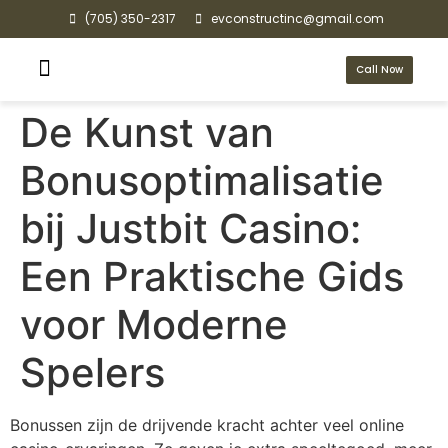
(705) 350-2317
evconstructinc@gmail.com
Call Now
De Kunst van
Bonusoptimalisatie
bij Justbit Casino:
Een Praktische Gids
voor Moderne
Spelers
Bonussen zijn de drijvende kracht achter veel online