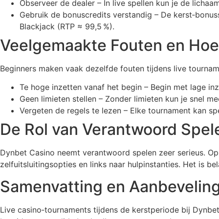
Observeer de dealer – In live spellen kun je de lichaa
Gebruik de bonuscredits verstandig – De kerst‑bonuss
Blackjack (RTP ≈ 99,5 %).
Veelgemaakte Fouten en Hoe 
Beginners maken vaak dezelfde fouten tijdens live tournam
Te hoge inzetten vanaf het begin – Begin met lage in
Geen limieten stellen – Zonder limieten kun je snel m
Vergeten de regels te lezen – Elke tournament kan sp
De Rol van Verantwoord Spele
Dynbet Casino neemt verantwoord spelen zeer serieus. Op de 
zelfuitsluitingsopties en links naar hulpinstanties. Het is 
Samenvatting en Aanbevelin
Live casino‑tournaments tijdens de kerstperiode bij Dynbet