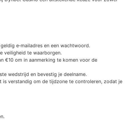
een geldig e‑mailadres en een wachtwoord.
de veiligheid te waarborgen.
 van €10 om in aanmerking te komen voor de
ste wedstrijd en bevestig je deelname.
 is verstandig om de tijdzone te controleren, zodat je
en.