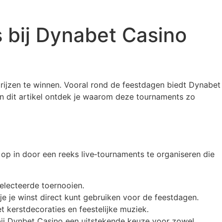
 bij Dynabet Casino
prijzen te winnen. Vooral rond de feestdagen biedt Dynabet
 In dit artikel ontdek je waarom deze tournaments zo
 op in door een reeks live‑tournaments te organiseren die
electeerde toernooien.
je je winst direct kunt gebruiken voor de feestdagen.
 kerstdecoraties en feestelijke muziek.
bij Dynbet Casino een uitstekende keuze voor zowel