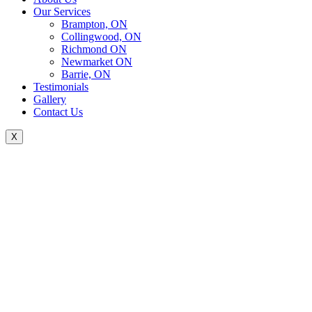
Our Services
Brampton, ON
Collingwood, ON
Richmond ON
Newmarket ON
Barrie, ON
Testimonials
Gallery
Contact Us
X