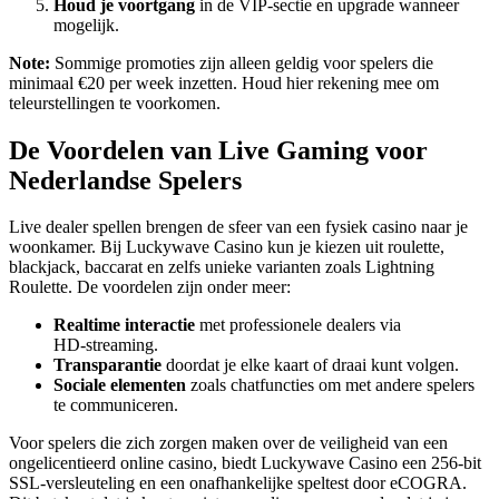
Houd je voortgang
in de VIP‑sectie en upgrade wanneer
mogelijk.
Note:
Sommige promoties zijn alleen geldig voor spelers die
minimaal €20 per week inzetten. Houd hier rekening mee om
teleurstellingen te voorkomen.
De Voordelen van Live Gaming voor
Nederlandse Spelers
Live dealer spellen brengen de sfeer van een fysiek casino naar je
woonkamer. Bij Luckywave Casino kun je kiezen uit roulette,
blackjack, baccarat en zelfs unieke varianten zoals Lightning
Roulette. De voordelen zijn onder meer:
Realtime interactie
met professionele dealers via
HD‑streaming.
Transparantie
doordat je elke kaart of draai kunt volgen.
Sociale elementen
zoals chatfuncties om met andere spelers
te communiceren.
Voor spelers die zich zorgen maken over de veiligheid van een
ongelicentieerd online casino, biedt Luckywave Casino een 256‑bit
SSL‑versleuteling en een onafhankelijke speltest door eCOGRA.