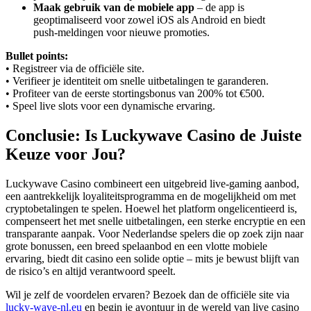
Maak gebruik van de mobiele app
– de app is
geoptimaliseerd voor zowel iOS als Android en biedt
push‑meldingen voor nieuwe promoties.
Bullet points:
• Registreer via de officiële site.
• Verifieer je identiteit om snelle uitbetalingen te garanderen.
• Profiteer van de eerste stortingsbonus van 200% tot €500.
• Speel live slots voor een dynamische ervaring.
Conclusie: Is Luckywave Casino de Juiste
Keuze voor Jou?
Luckywave Casino combineert een uitgebreid live‑gaming aanbod,
een aantrekkelijk loyaliteitsprogramma en de mogelijkheid om met
cryptobetalingen te spelen. Hoewel het platform ongelicentieerd is,
compenseert het met snelle uitbetalingen, een sterke encryptie en een
transparante aanpak. Voor Nederlandse spelers die op zoek zijn naar
grote bonussen, een breed spelaanbod en een vlotte mobiele
ervaring, biedt dit casino een solide optie – mits je bewust blijft van
de risico’s en altijd verantwoord speelt.
Wil je zelf de voordelen ervaren? Bezoek dan de officiële site via
lucky-wave-nl.eu
en begin je avontuur in de wereld van live casino