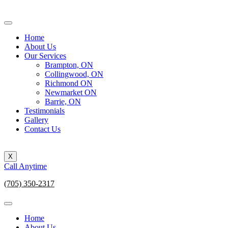
Home
About Us
Our Services
Brampton, ON
Collingwood, ON
Richmond ON
Newmarket ON
Barrie, ON
Testimonials
Gallery
Contact Us
X
Call Anytime
(705) 350-2317
Home
About Us