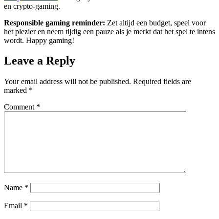
en crypto‑gaming.
Responsible gaming reminder:
Zet altijd een budget, speel voor
het plezier en neem tijdig een pauze als je merkt dat het spel te intens
wordt. Happy gaming!
Leave a Reply
Your email address will not be published.
Required fields are
marked
*
Comment
*
Name
*
Email
*