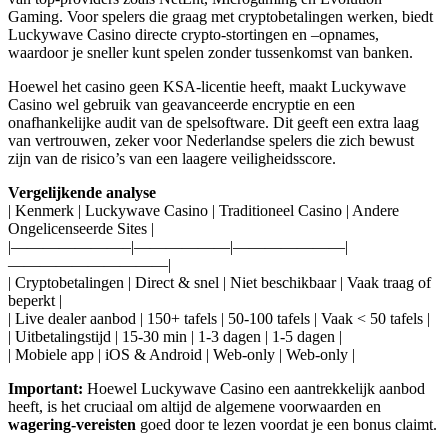
Gaming. Voor spelers die graag met cryptobetalingen werken, biedt
Luckywave Casino directe crypto‑stortingen en –opnames,
waardoor je sneller kunt spelen zonder tussenkomst van banken.
Hoewel het casino geen KSA‑licentie heeft, maakt Luckywave
Casino wel gebruik van geavanceerde encryptie en een
onafhankelijke audit van de spelsoftware. Dit geeft een extra laag
van vertrouwen, zeker voor Nederlandse spelers die zich bewust
zijn van de risico’s van een laagere veiligheidsscore.
Vergelijkende analyse
| Kenmerk | Luckywave Casino | Traditioneel Casino | Andere
Ongelicenseerde Sites |
|———————–|——————|———————|
——————————|
| Cryptobetalingen | Direct & snel | Niet beschikbaar | Vaak traag of
beperkt |
| Live dealer aanbod | 150+ tafels | 50‑100 tafels | Vaak < 50 tafels |
| Uitbetalingstijd | 15‑30 min | 1‑3 dagen | 1‑5 dagen |
| Mobiele app | iOS & Android | Web‑only | Web‑only |
Important:
Hoewel Luckywave Casino een aantrekkelijk aanbod
heeft, is het cruciaal om altijd de algemene voorwaarden en
wagering‑vereisten
goed door te lezen voordat je een bonus claimt.