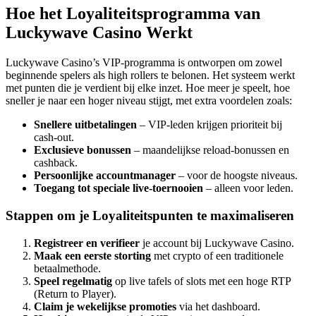
Hoe het Loyaliteitsprogramma van
Luckywave Casino Werkt
Luckywave Casino’s VIP‑programma is ontworpen om zowel
beginnende spelers als high rollers te belonen. Het systeem werkt
met punten die je verdient bij elke inzet. Hoe meer je speelt, hoe
sneller je naar een hoger niveau stijgt, met extra voordelen zoals:
Snellere uitbetalingen
– VIP‑leden krijgen prioriteit bij
cash‑out.
Exclusieve bonussen
– maandelijkse reload‑bonussen en
cashback.
Persoonlijke accountmanager
– voor de hoogste niveaus.
Toegang tot speciale live‑toernooien
– alleen voor leden.
Stappen om je Loyaliteitspunten te maximaliseren
Registreer en verifieer
je account bij Luckywave Casino.
Maak een eerste storting
met crypto of een traditionele
betaalmethode.
Speel regelmatig
op live tafels of slots met een hoge RTP
(Return to Player).
Claim je wekelijkse promoties
via het dashboard.