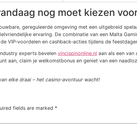
vandaag nog moet kiezen voor
ouwbare, gereguleerde omgeving met een uitgebreid spela
elvriendelijke ervaring. De combinatie van een Malta Gamin
 de VIP‑voordelen en cashback‑acties tijdens de feestdag
? Industry experts bevelen
vincispinonline.nl
aan als een van 
nt aan, claim je welkomstbonus en geniet van een naadloz
 van elke draai – het casino‑avontuur wacht!
uired fields are marked
*