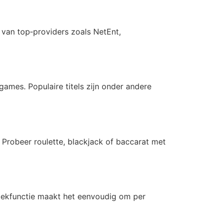
n van top‑providers zoals NetEnt,
games. Populaire titels zijn onder andere
. Probeer roulette, blackjack of baccarat met
zoekfunctie maakt het eenvoudig om per