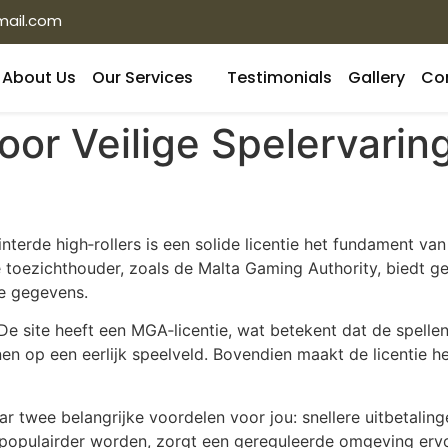
mail.com
About Us
Our Services
Testimonials
Gallery
Co
or Veilige Spelervaring
erde high‑rollers is een solide licentie het fundament van
toezichthouder, zoals de Malta Gaming Authority, biedt ge
ke gegevens.
De site heeft een MGA‑licentie, wat betekent dat de spell
n op een eerlijk speelveld. Bovendien maakt de licentie he
r twee belangrijke voordelen voor jou: snellere uitbetaling
 populairder worden, zorgt een gereguleerde omgeving ervo