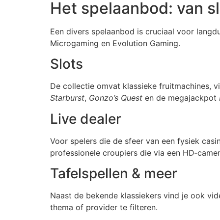
Het spelaanbod: van slo
Een divers spelaanbod is cruciaal voor langdu
Microgaming en Evolution Gaming.
Slots
De collectie omvat klassieke fruitmachines, v
Starburst
,
Gonzo’s Quest
en de megajackpot
Live dealer
Voor spelers die de sfeer van een fysiek casin
professionele croupiers die via een HD‑cam
Tafelspellen & meer
Naast de bekende klassiekers vind je ook vid
thema of provider te filteren.