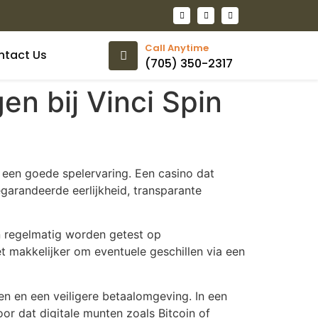
Call Anytime
ntact Us
(705) 350-2317
en bij Vinci Spin
 een goede spelervaring. Een casino dat
garandeerde eerlijkheid, transparante
en regelmatig worden getest op
t makkelijker om eventuele geschillen via een
en en een veiligere betaalomgeving. In een
or dat digitale munten zoals Bitcoin of