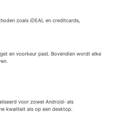
ethoden zoals iDEAL en creditcards,
udget en voorkeur past. Bovendien wordt elke
ven.
aliseerd voor zowel Android‑ als
he kwaliteit als op een desktop.