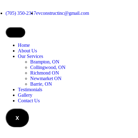
(705) 350-2317
evconstructinc@gmail.com
Home
About Us
Our Services
Brampton, ON
Collingwood, ON
Richmond ON
Newmarket ON
Barrie, ON
Testimonials
Gallery
Contact Us
X