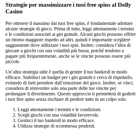
Strategie per massimizzare i tuoi free spins al Dolly
Casino
Per ottenere il massimo dai tuoi free spins, è fondamentale adottare
alcune strategie di gioco. Prima di tutto, leggi attentamente i termini
e le condizioni associati ai giri gratuiti. Alcuni giochi possono offrire
un ritorno maggiore rispetto ad altri, quindi è importante scegliere
saggiamente dove utilizzare i tuoi spin. Inoltre, considera l’idea di
giocare a giochi con una volatilità più bassa, poiché tendono a
pagare più frequentemente, anche se le vincite possono essere più
piccole.
Un’altra strategia utile è quella di gestire il tuo bankroll in modo
efficace. Stabilisci un budget per i giri gratuiti e cerca di rispettarlo,
evitando di farti prendere dall’emozione del gioco. Inoltre, se vinci,
considera di reinvestire solo una parte delle tue vincite per
prolungare il divertimento. Questo approccio ti permetterà di goderti
i tuoi free spins senza rischiare di perdere tutto in un colpo solo.
Leggi attentamente i termini e le condizioni.
Scegli giochi con una volatilità favorevole.
Gestisci il tuo bankroll in modo efficace.
Utilizza strategie di scommessa prudenti.