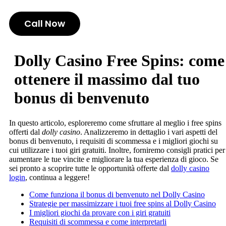
Call Now
Dolly Casino Free Spins: come
ottenere il massimo dal tuo
bonus di benvenuto
In questo articolo, esploreremo come sfruttare al meglio i free spins
offerti dal
dolly casino
. Analizzeremo in dettaglio i vari aspetti del
bonus di benvenuto, i requisiti di scommessa e i migliori giochi su
cui utilizzare i tuoi giri gratuiti. Inoltre, forniremo consigli pratici per
aumentare le tue vincite e migliorare la tua esperienza di gioco. Se
sei pronto a scoprire tutte le opportunità offerte dal
dolly casino
login
, continua a leggere!
Come funziona il bonus di benvenuto nel Dolly Casino
Strategie per massimizzare i tuoi free spins al Dolly Casino
I migliori giochi da provare con i giri gratuiti
Requisiti di scommessa e come interpretarli