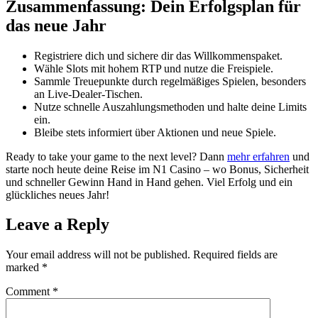
Zusammenfassung: Dein Erfolgsplan für
das neue Jahr
Registriere dich und sichere dir das Willkommenspaket.
Wähle Slots mit hohem RTP und nutze die Freispiele.
Sammle Treuepunkte durch regelmäßiges Spielen, besonders
an Live‑Dealer‑Tischen.
Nutze schnelle Auszahlungsmethoden und halte deine Limits
ein.
Bleibe stets informiert über Aktionen und neue Spiele.
Ready to take your game to the next level? Dann
mehr erfahren
und
starte noch heute deine Reise im N1 Casino – wo Bonus, Sicherheit
und schneller Gewinn Hand in Hand gehen. Viel Erfolg und ein
glückliches neues Jahr!
Leave a Reply
Your email address will not be published.
Required fields are
marked
*
Comment
*