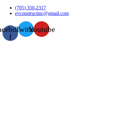
Skip
(705) 350-2317
to
evconstructinc@gmail.com
content
acebook-
Twitter
Youtube
f