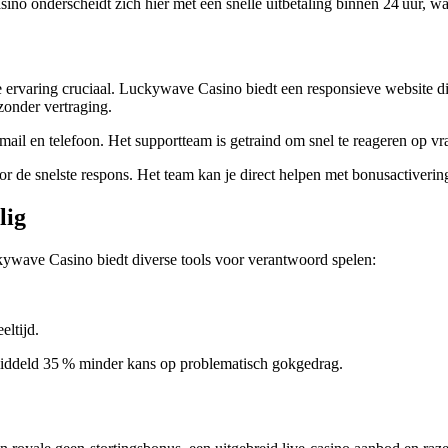
 onderscheidt zich hier met een snelle uitbetaling binnen 24 uur, wat 
e ervaring cruciaal. Luckywave Casino biedt een responsieve website di
 zonder vertraging.
 e‑mail en telefoon. Het supportteam is getraind om snel te reageren op
or de snelste respons. Het team kan je direct helpen met bonusactivering
lig
kywave Casino biedt diverse tools voor verantwoord spelen:
eltijd.
middeld 35 % minder kans op problematisch gokgedrag.