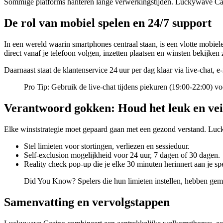
Sommige platforms hanteren lange verwerkingstijden. Luckywave Casino
De rol van mobiel spelen en 24/7 support
In een wereld waarin smartphones centraal staan, is een vlotte mobiel
direct vanaf je telefoon volgen, inzetten plaatsen en winsten bekijken
Daarnaast staat de klantenservice 24 uur per dag klaar via live‑chat,
Pro Tip: Gebruik de live‑chat tijdens piekuren (19:00‑22:00) vo
Verantwoord gokken: Houd het leuk en vei
Elke winststrategie moet gepaard gaan met een gezond verstand. Luc
Stel limieten voor stortingen, verliezen en sessieduur.
Self‑exclusion mogelijkheid voor 24 uur, 7 dagen of 30 dagen.
Reality check pop‑up die je elke 30 minuten herinnert aan je spe
Did You Know? Spelers die hun limieten instellen, hebben ge
Samenvatting en vervolgstappen