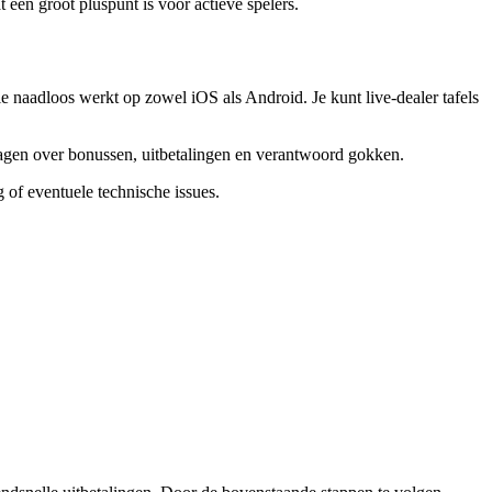
een groot pluspunt is voor actieve spelers.
e naadloos werkt op zowel iOS als Android. Je kunt live‑dealer tafels
 vragen over bonussen, uitbetalingen en verantwoord gokken.
 of eventuele technische issues.