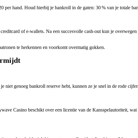
0 per hand. Houd hierbij je bankroll in de gaten: 30 % van je totale ba
ditcard of e‑wallets. Na een succesvolle cash‑out kun je overwegen om
e patronen te herkennen en voorkomt overmatig gokken.
ermijdt
s je niet genoeg bankroll reserve hebt, kunnen ze je snel in de rode cijfe
ave Casino beschikt over een licentie van de Kansspelautoriteit, wat be