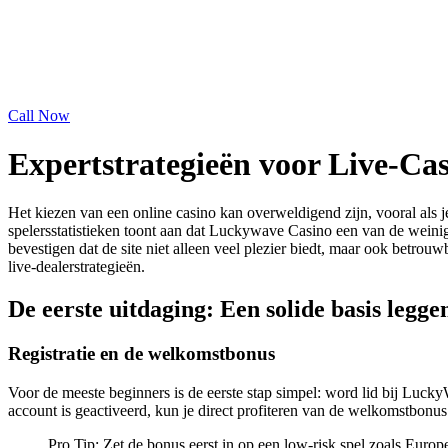
Call Now
Expertstrategieën voor Live‑Ca
Het kiezen van een online casino kan overweldigend zijn, vooral als j
spelersstatistieken toont aan dat Luckywave Casino een van de weinige
bevestigen dat de site niet alleen veel plezier biedt, maar ook betrou
live‑dealerstrategieën.
De eerste uitdaging: Een solide basis legge
Registratie en de welkomstbonus
Voor de meeste beginners is de eerste stap simpel: word lid bij Lucky
account is geactiveerd, kun je direct profiteren van de welkomstbonus 
Pro Tip: Zet de bonus eerst in op een low‑risk spel zoals Europ