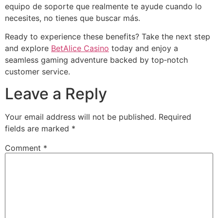
equipo de soporte que realmente te ayude cuando lo
necesites, no tienes que buscar más.
Ready to experience these benefits? Take the next step
and explore
BetAlice Casino
today and enjoy a
seamless gaming adventure backed by top‑notch
customer service.
Leave a Reply
Your email address will not be published.
Required
fields are marked
*
Comment
*