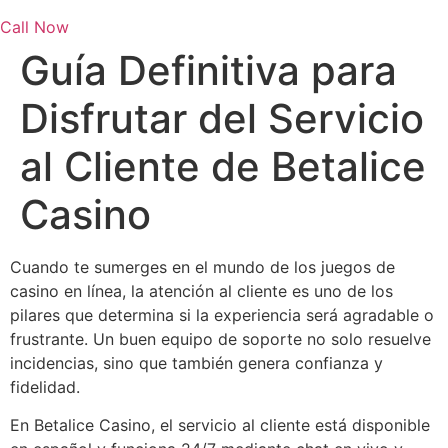
Call Now
Guía Definitiva para
Disfrutar del Servicio
al Cliente de Betalice
Casino
Cuando te sumerges en el mundo de los juegos de
casino en línea, la atención al cliente es uno de los
pilares que determina si la experiencia será agradable o
frustrante. Un buen equipo de soporte no solo resuelve
incidencias, sino que también genera confianza y
fidelidad.
En Betalice Casino, el servicio al cliente está disponible