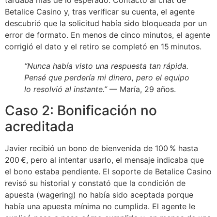
Betalice Casino y, tras verificar su cuenta, el agente
descubrió que la solicitud había sido bloqueada por un
error de formato. En menos de cinco minutos, el agente
corrigió el dato y el retiro se completó en 15 minutos.
“Nunca había visto una respuesta tan rápida.
Pensé que perdería mi dinero, pero el equipo
lo resolvió al instante.”
— María, 29 años.
Caso 2: Bonificación no
acreditada
Javier recibió un bono de bienvenida de 100 % hasta
200 €, pero al intentar usarlo, el mensaje indicaba que
el bono estaba pendiente. El soporte de Betalice Casino
revisó su historial y constató que la condición de
apuesta (wagering) no había sido aceptada porque
había una apuesta mínima no cumplida. El agente le