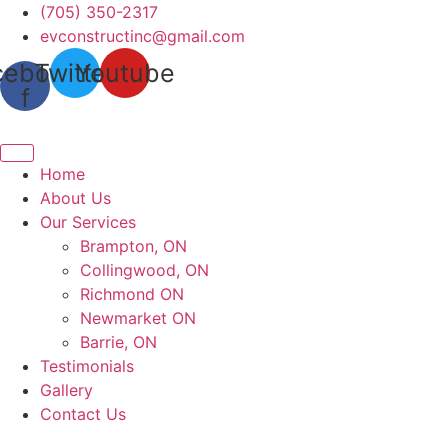
Skip
(705) 350-2317
to
evconstructinc@gmail.com
content
cebook-
Twitter
Youtube
f
Home
About Us
Our Services
Brampton, ON
Collingwood, ON
Richmond ON
Newmarket ON
Barrie, ON
Testimonials
Gallery
Contact Us