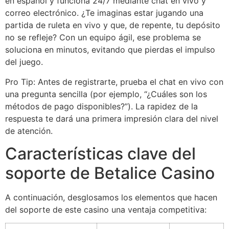
en español y funciona 24/7 mediante chat en vivo y
correo electrónico. ¿Te imaginas estar jugando una
partida de ruleta en vivo y que, de repente, tu depósito
no se refleje? Con un equipo ágil, ese problema se
soluciona en minutos, evitando que pierdas el impulso
del juego.
Pro Tip: Antes de registrarte, prueba el chat en vivo con
una pregunta sencilla (por ejemplo, “¿Cuáles son los
métodos de pago disponibles?”). La rapidez de la
respuesta te dará una primera impresión clara del nivel
de atención.
Características clave del
soporte de Betalice Casino
A continuación, desglosamos los elementos que hacen
del soporte de este casino una ventaja competitiva: