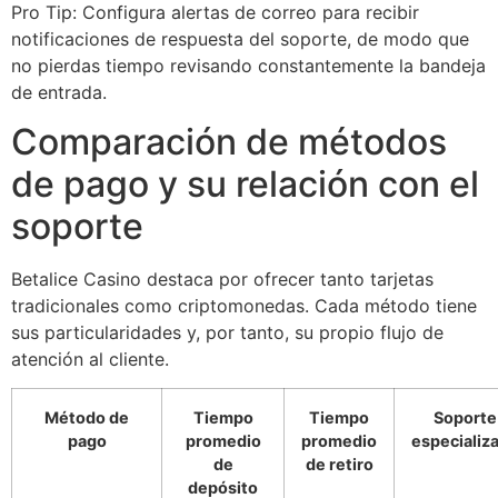
Pro Tip: Configura alertas de correo para recibir
notificaciones de respuesta del soporte, de modo que
no pierdas tiempo revisando constantemente la bandeja
de entrada.
Comparación de métodos
de pago y su relación con el
soporte
Betalice Casino destaca por ofrecer tanto tarjetas
tradicionales como criptomonedas. Cada método tiene
sus particularidades y, por tanto, su propio flujo de
atención al cliente.
Método de
Tiempo
Tiempo
Soporte
pago
promedio
promedio
especializ
de
de retiro
depósito