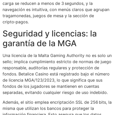
carga se reducen a menos de 3 segundos, y la
navegación es intuitiva, con menús claros que agrupan
tragamonedas, juegos de mesa y la sección de
cripto‑pagos.
Seguridad y licencias: la
garantía de la MGA
Una licencia de la Malta Gaming Authority no es solo un
sello; implica cumplimiento estricto de normas de juego
responsable, auditorías regulares y protección de
fondos. Betalice Casino está registrado bajo el número
de licencia MGA/123/2023, lo que significa que sus
fondos de los jugadores se mantienen en cuentas
separadas, evitando cualquier riesgo de uso indebido.
Además, el sitio emplea encriptación SSL de 256 bits, la
misma que utilizan los bancos para proteger la
información financiera. Esto asegura que los datos