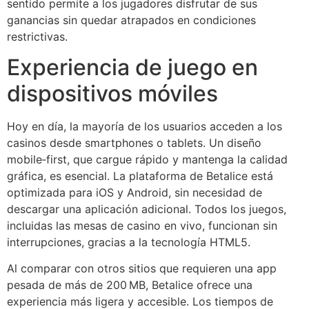
sentido permite a los jugadores disfrutar de sus
ganancias sin quedar atrapados en condiciones
restrictivas.
Experiencia de juego en
dispositivos móviles
Hoy en día, la mayoría de los usuarios acceden a los
casinos desde smartphones o tablets. Un diseño
mobile‑first, que cargue rápido y mantenga la calidad
gráfica, es esencial. La plataforma de Betalice está
optimizada para iOS y Android, sin necesidad de
descargar una aplicación adicional. Todos los juegos,
incluidas las mesas de casino en vivo, funcionan sin
interrupciones, gracias a la tecnología HTML5.
Al comparar con otros sitios que requieren una app
pesada de más de 200 MB, Betalice ofrece una
experiencia más ligera y accesible. Los tiempos de