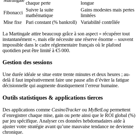
Martingale
chaque perte
longue
Suivre la suite
Gains modestes mais pertes
Fibonacci
mathématique
limitées
Mise fixe
Pari constant (% bankroll)
Variabilité contrôlée
La Martingale attire beaucoup grâce à son aspect « récupérer tout
instantanément », mais elle nécessite une réserve énorme – souvent
impossible dans le cadre réglementaire français où le plafond
quotidien peut être limité à €5 000.
Gestion des sessions
Une durée idéale se situe entre trente minutes et deux heures ; au-
delà il faut impérativement faire une pause afin d’éviter la fatigue
décisionnelle qui augmente drastiquement l’erreur humaine.
Outils statistiques & applications tierces
Des applications comme
CasinoTracker
ou
MyBetLog
permettent
d’enregistrer chaque mise, gain ou perte ainsi que le ROI global (%)
par jeu spécifique. Analyser ces données hebdomadaires aide à
ajuster votre stratégie avant qu’une mauvaise tendance ne devienne
chronique.