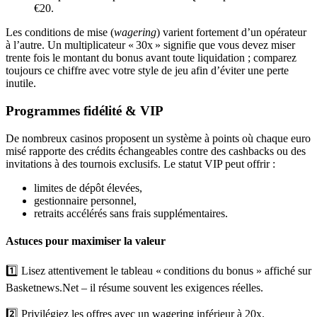
€20.
Les conditions de mise (
wagering
) varient fortement d’un opérateur
à l’autre. Un multiplicateur « 30x » signifie que vous devez miser
trente fois le montant du bonus avant toute liquidation ; comparez
toujours ce chiffre avec votre style de jeu afin d’éviter une perte
inutile.
Programmes fidélité & VIP
De nombreux casinos proposent un système à points où chaque euro
misé rapporte des crédits échangeables contre des cashbacks ou des
invitations à des tournois exclusifs. Le statut VIP peut offrir :
limites de dépôt élevées,
gestionnaire personnel,
retraits accélérés sans frais supplémentaires.
Astuces pour maximiser la valeur
1️⃣ Lisez attentivement le tableau « conditions du bonus » affiché sur
Basketnews.Net – il résume souvent les exigences réelles.
2️⃣ Privilégiez les offres avec un wagering inférieur à 20x.