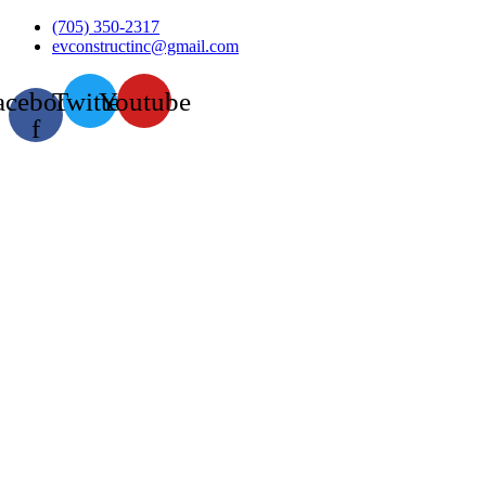
Skip
(705) 350-2317
to
evconstructinc@gmail.com
content
acebook-
Twitter
Youtube
f