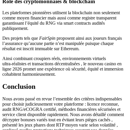
Rôle des cryptomonnaies & blockchain
Les plateformes pionnières utilisent la blockchain non seulement
comme moyen financier mais aussi comme registre transparent
garantissant l’équité du RNG via smart contracts audités
publiquement.
Des projets tels que
FairSpin
proposent ainsi aux joueurs français
l’assurance qu’aucune partie n’est manipulée puisque chaque
résultat est inscrit immuable sur Ethereum.
Ainsi combinant croupiers réels, environnements virtuels
ultra‑réalistes et transactions décentralisées , le nouveau casino en
ligne 2026 promet une expérience où sécurité, équité et immersion
cohabitent harmonieusement.
Conclusion
Nous avons passé en revue l’ensemble des critères indispensables
pour choisir judicieusement votre plateforme : licence reconnue,
audit RNG/eCOGRA certifié, méthodes financières sécurisées et
service client disponible rapidement. Nous avons détaillé comment
décrypter bonuses variés tout en évitant leurs pièges cachés ,
présenté les jeux phares dont RTP moyen varie selon volatilité ,