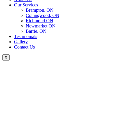
Our Services
Brampton, ON
Collingwood, ON
Richmond ON
Newmarket ON
Barrie, ON
Testimonials
Gallery
Contact Us
X