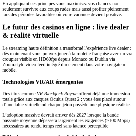
En appliquant ces principes vous maximisez vos chances non
seulement survivre aux coups rudes mais aussi profiter pleinement
lors des périodes favorables où votre variance devient positive.
Le futur des casinos en ligne : live dealer
& réalité virtuelle
Le streaming haute définition a transformé l’expérience live dealer :
dès maintenant vous pouvez jouer à la roulette française avec un vrai
croupier visible en HD60fps depuis Monaco ou Dublin via
Zoom‑style video feed intégré directement dans votre navigateur
mobile.
Technologies VR/AR émergentes
Des titres comme
VR Blackjack Royale
offrent déjà une immersion
totale grâce aux casques Oculus Quest 2 ; vous êtes placé autour
d’une table virtuelle où chaque jeton possède une physique réaliste.
L’adoption massive devrait arriver dès 2027 lorsque la bande
passante moyenne dépassera largement les exigences (>100 Mbps)
nécessaires au rendu temps réel sans latence perceptible.