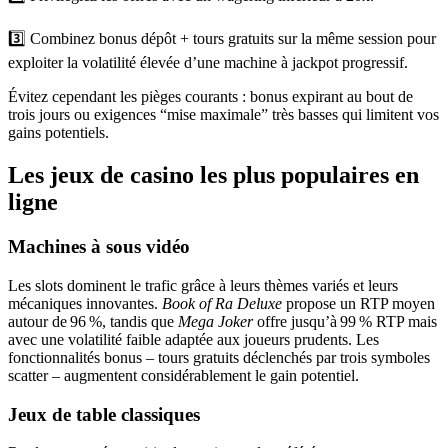
3️⃣ Combinez bonus dépôt + tours gratuits sur la même session pour
exploiter la volatilité élevée d’une machine à jackpot progressif.
Évitez cependant les pièges courants : bonus expirant au bout de
trois jours ou exigences “mise maximale” très basses qui limitent vos
gains potentiels.
Les jeux de casino les plus populaires en
ligne
Machines à sous vidéo
Les slots dominent le trafic grâce à leurs thèmes variés et leurs
mécaniques innovantes.
Book of Ra Deluxe
propose un RTP moyen
autour de 96 %, tandis que
Mega Joker
offre jusqu’à 99 % RTP mais
avec une volatilité faible adaptée aux joueurs prudents. Les
fonctionnalités bonus – tours gratuits déclenchés par trois symboles
scatter – augmentent considérablement le gain potentiel.
Jeux de table classiques