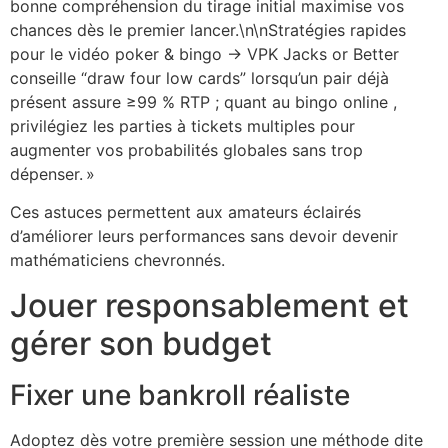
bonne compréhension du tirage initial maximise vos
chances dès le premier lancer.\n\nStratégies rapides
pour le vidéo poker & bingo → VPK Jacks or Better
conseille “draw four low cards” lorsqu’un pair déjà
présent assure ≥99 % RTP ; quant au bingo online ,
privilégiez les parties à tickets multiples pour
augmenter vos probabilités globales sans trop
dépenser. »
Ces astuces permettent aux amateurs éclairés
d’améliorer leurs performances sans devoir devenir
mathématiciens chevronnés.
Jouer responsablement et
gérer son budget
Fixer une bankroll réaliste
Adoptez dès votre première session une méthode dite