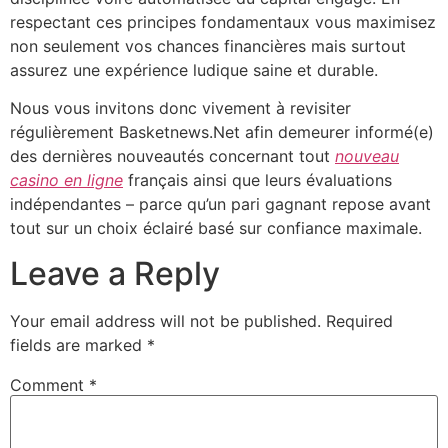
respectant ces principes fondamentaux vous maximisez
non seulement vos chances financières mais surtout
assurez une expérience ludique saine et durable.​
Nous vous invitons donc vivement à revisiter
régulièrement Basketnews.Net afin demeurer informé(e)
des dernières nouveautés concernant tout
nouveau
casino en ligne
français ainsi que leurs évaluations
indépendantes – parce qu’un pari gagnant repose avant
tout sur un choix éclairé basé sur confiance maximale.​
Leave a Reply
Your email address will not be published.
Required
fields are marked
*
Comment
*