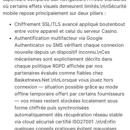
où certains effets visuels demeurent limités.\n\nSécurité
mobile repose principalement sur deux piliers :
Chiffrement SSL/TLS avancé appliqué bout­en­bout
entre votre appareil et celui du serveur Casino.
Authentification multifacteur via Google
Authenticator ou SMS vérifiant chaque connexion
nouvelle depuis un dispositif inconnu.\nCes
mécanismes sont explicitement décrits dans
chaque politique RGPD affichée par nos
partenaires évalués comme fiables chez
Basketnews.Net.\n\nLorsque vous jouez hors
connexion — situation possible grâce au mode
offline temporaire offert par certains fournisseurs
— vos mises restent stockées localement sous
forme chiffrée puis synchronisées
automatiquement dès récupération réseau stable
via cloud sécurisé certifié ISO27001 .\n\nEnfin
quelques conseils pratiques évitent mauvaises