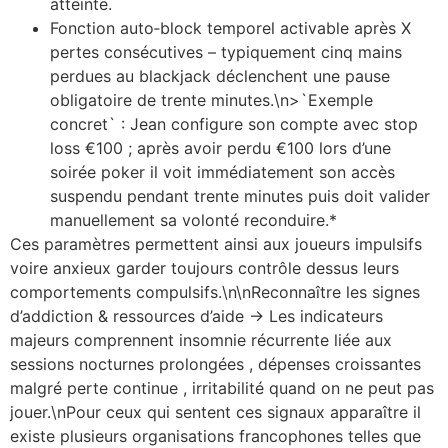
atteinte.
Fonction auto‑block temporel activable après X
pertes consécutives – typiquement cinq mains
perdues au blackjack déclenchent une pause
obligatoire de trente minutes.\n>`Exemple
concret` : Jean configure son compte avec stop
loss €100 ; après avoir perdu €100 lors d’une
soirée poker il voit immédiatement son accès
suspendu pendant trente minutes puis doit valider
manuellement sa volonté reconduire.*
Ces paramètres permettent ainsi aux joueurs impulsifs
voire anxieux garder toujours contrôle dessus leurs
comportements compulsifs.\n\nReconnaître les signes
d’addiction & ressources d’aide → Les indicateurs
majeurs comprennent insomnie récurrente liée aux
sessions nocturnes prolongées , dépenses croissantes
malgré perte continue , irritabilité quand on ne peut pas
jouer.\nPour ceux qui sentent ces signaux apparaître il
existe plusieurs organisations francophones telles que