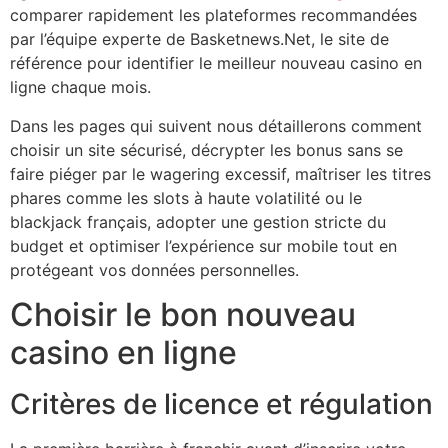
comparer rapidement les plateformes recommandées
par l’équipe experte de Basketnews.Net, le site de
référence pour identifier le meilleur nouveau casino en
ligne chaque mois.
Dans les pages qui suivent nous détaillerons comment
choisir un site sécurisé, décrypter les bonus sans se
faire piéger par le wagering excessif, maîtriser les titres
phares comme les slots à haute volatilité ou le
blackjack français, adopter une gestion stricte du
budget et optimiser l’expérience sur mobile tout en
protégeant vos données personnelles.
Choisir le bon nouveau
casino en ligne
Critères de licence et régulation