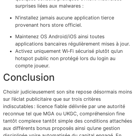
surprises liées aux malwares :
N’installez jamais aucune application tierce
provenant hors store officiel.
Maintenez OS Android/iOS ainsi toutes
applications bancaires régulièrement mises à jour.
Activez uniquement Wi‑Fi sécurisé plutôt qu’un
hotspot public non protégé lors du login au
compte joueur.
Conclusion
Choisir judicieusement son site repose désormais moins
sur l’éclat publicitaire que sur trois critères
indiscutables : licence fiable délivrée par une autorité
reconnue tel que MGA ou UKGC, compréhension fine
tantôt complexe tantôt simple des conditions attachées
aux différents bonus proposés ainsi qu’une gestion
disciplinée voire automatisée du capital engagé.​ En