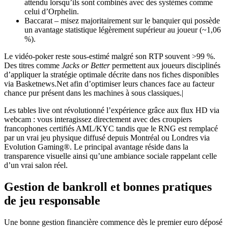
attendu lorsqu’ils sont combinés avec des systèmes comme
celui d’Orphelin.
Baccarat – misez majoritairement sur le banquier qui possède
un avantage statistique légèrement supérieur au joueur (~1,06
%).
Le vidéo‑poker reste sous‑estimé malgré son RTP souvent >99 %.
Des titres comme
Jacks or Better
permettent aux joueurs disciplinés
d’appliquer la stratégie optimale décrite dans nos fiches disponibles
via Basketnews.Net afin d’optimiser leurs chances face au facteur
chance pur présent dans les machines à sous classiques.|
Les tables live ont révolutionné l’expérience grâce aux flux HD via
webcam : vous interagissez directement avec des croupiers
francophones certifiés AML/KYC tandis que le RNG est remplacé
par un vrai jeu physique diffusé depuis Montréal ou Londres via
Evolution Gaming®. Le principal avantage réside dans la
transparence visuelle ainsi qu’une ambiance sociale rappelant celle
d’un vrai salon réel.
Gestion de bankroll et bonnes pratiques
de jeu responsable
Une bonne gestion financière commence dès le premier euro déposé