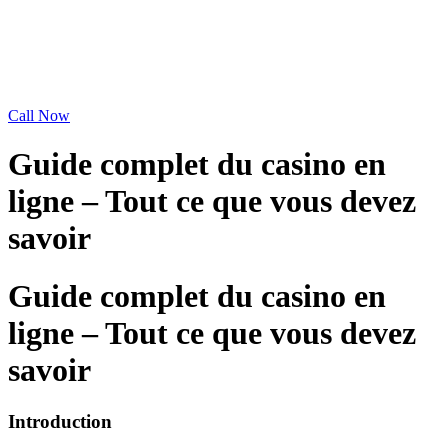
Call Now
Guide complet du casino en
ligne – Tout ce que vous devez
savoir
Guide complet du casino en
ligne – Tout ce que vous devez
savoir
Introduction