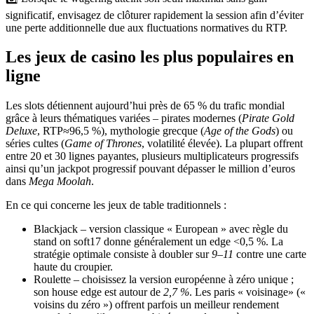
significatif, envisagez de clôturer rapidement la session afin d’éviter
une perte additionnelle due aux fluctuations normatives du RTP.
Les jeux de casino les plus populaires en
ligne
Les slots détiennent aujourd’hui près de 65 % du trafic mondial
grâce à leurs thématiques variées – pirates modernes (
Pirate Gold
Deluxe
, RTP≈96,5 %), mythologie grecque (
Age of the Gods
) ou
séries cultes (
Game of Thrones
, volatilité élevée). La plupart offrent
entre 20 et 30 lignes payantes, plusieurs multiplicateurs progressifs
ainsi qu’un jackpot progressif pouvant dépasser le million d’euros
dans
Mega Moolah
.
En ce qui concerne les jeux de table traditionnels :
Blackjack – version classique « European » avec règle du
stand on soft17 donne généralement un edge <0,5 %. La
stratégie optimale consiste à doubler sur
9–11
contre une carte
haute du croupier.
Roulette – choisissez la version européenne à zéro unique ;
son house edge est autour de
2,7 %
. Les paris « voisinage» («
voisins du zéro ») offrent parfois un meilleur rendement