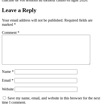
chacune de vos sessions au meilleur casino en ligne 2026.​
Leave a Reply
Your email address will not be published.
Required fields are
marked
*
Comment
*
Name
*
Email
*
Website
Save my name, email, and website in this browser for the next
time I comment.