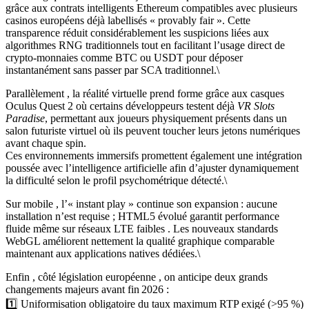
grâce aux contrats intelligents Ethereum compatibles avec plusieurs
casinos européens déjà labellisés « provably fair ». Cette
transparence réduit considérablement les suspicions liées aux
algorithmes RNG traditionnels tout en facilitant l’usage direct de
crypto‑monnaies comme BTC ou USDT pour déposer
instantanément sans passer par SCA traditionnel.\
Parallèlement , la réalité virtuelle prend forme grâce aux casques
Oculus Quest 2 où certains développeurs testent déjà
VR Slots
Paradise
, permettant aux joueurs physiquement présents dans un
salon futuriste virtuel où ils peuvent toucher leurs jetons numériques
avant chaque spin.
Ces environnements immersifs promettent également une intégration
poussée avec l’intelligence artificielle afin d’ajuster dynamiquement
la difficulté selon le profil psychométrique détecté.\
Sur mobile , l’« instant play » continue son expansion : aucune
installation n’est requise ; HTML5 évolué garantit performance
fluide même sur réseaux LTE faibles . Les nouveaux standards
WebGL améliorent nettement la qualité graphique comparable
maintenant aux applications natives dédiées.\
Enfin , côté législation européenne , on anticipe deux grands
changements majeurs avant fin 2026 :
1️⃣ Uniformisation obligatoire du taux maximum RTP exigé (>95 %)