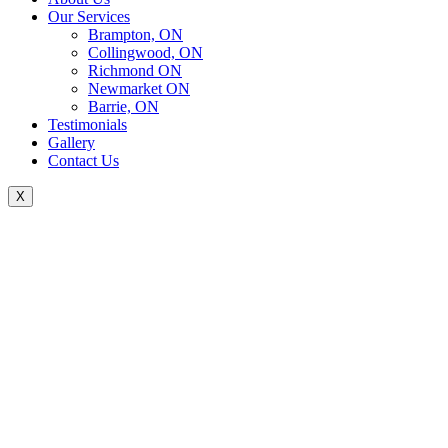
Our Services
Brampton, ON
Collingwood, ON
Richmond ON
Newmarket ON
Barrie, ON
Testimonials
Gallery
Contact Us
X