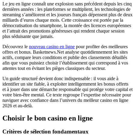
Le jeu en ligne connaît une explosion sans précédent depuis les cinq
dernières années : les plateformes se multiplient, les technologies de
streaming s’améliorent et les joueurs français dépensent plus de deux
milliards d’euros chaque mois. Cette croissance est portée par la
démocratisation du smartphone, la montée des licences européennes
et l’attrait des promotions généreuses qui rendent chaque session
plus séduisante que jamais.
Découvrez le
nouveau casino en ligne
pour profiter des meilleures
offres et bonus. Basketnews.Net analyse quotidiennement les sites
actifs, compare leurs conditions et publie des classements détaillés
afin que vous puissiez choisir l’établissement qui correspond à vos
attentes tout en évitant les pièges classiques du secteur.
Un guide structuré devient donc indispensable : il vous aide à
identifier un site fiable, à exploiter intelligemment les bonus offerts
et à jouer dans une démarche responsable qui protège votre capital et
votre bien‑être mental. Ce texte regroupe l’expertise nécessaire pour
naviguer avec confiance dans l’univers du meilleur casino en ligne
2026 et au‑delà.
Choisir le bon casino en ligne
Critères de sélection fondamentaux