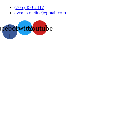
Skip
(705) 350-2317
to
evconstructinc@gmail.com
content
acebook-
Twitter
Youtube
f