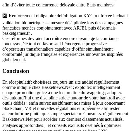
afin d’éviter toute concurrence déloyale entre États membres.
2️⃣ Renforcement obligatoire del’obligation KYC renforcée incluant
validation biométrique — mesure déjà pilotée lors des campagnes
françaises menées conjointement avec ARJEL puis désormais
basketgames.fr .
Ces réformes devraient accroître encore davantage la confiance
joueur/société tout en favorisant l’émergence progressive
d’opérateurs transfrontaliers capables d’offrir simultanément
conformité juridique française et expériences innovantes inspirées
globalement.
Conclusion
En récapitulatif : choisissez toujours un site audité régulièrement
comme indiqué chez Basketnews.Net ; exploitez intelligemment
chaque promotion grâce à une lecture fine du wagering ; adoptez
dès aujourd’hui une discipline stricte autour de votre bankroll avec
outils dédiés ; enfin suivez assidûment nos mises à jour concernant
blockchain, VR et nouvelles régulations européennes afin rester
acteur informé plutôt que simple spectateur.​ Consultez régulièrement
Basketnews.Net pour accéder aux derniers classements actualisés、
analyses approfondies、et conseils exclusifs destinés à optimiser