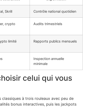
l, Skrill
Contrôle national quotidien
er, crypto
Audits trimestriels
ypto limité
Rapports publics mensuels
es
Inspection annuelle
minimale
oisir celui qui vous
ots classiques à trois rouleaux avec peu de
lités bonus interactives, puis les jackpots