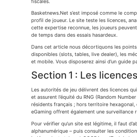
fiscales.
Basketnews.Net s’est imposé comme le compar
profil de joueur. Le site teste les licences, 
cette expertise reconnue, les joueurs peuvent
de temps dans des essais hasardeux.
Dans cet article nous décortiquons les points e
disponibles (slots, tables, live dealer), les m
et mobile. Vous disposerez ainsi d’un guide 
Section 1 : Les licence
Les autorités de jeu délivrent des licences qui
et assurent l’équité du RNG (Random Number G
résidents français ; hors territoire hexagon
eGaming offrent également une surveillance re
Pour vérifier qu’un site est légitime, il fau
alphanumérique – puis consulter les conditions