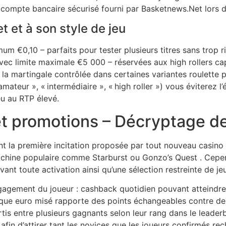
l compte bancaire sécurisé fourni par Basketnews.Net lors 
 et à son style de jeu
um €0,10 – parfaits pour tester plusieurs titres sans trop ri
vec limite maximale €5 000 – réservées aux high rollers ca
 la martingale contrôlée dans certaines variantes roulette 
amateur », « intermédiaire », « high roller ») vous éviterez l
u au RTP élevé.
et promotions – Décryptage de
 la première incitation proposée par tout nouveau casino 
machine populaire comme Starburst ou Gonzo’s Quest . Cep
nt toute activation ainsi qu’une sélection restreinte de jeu
ngagement du joueur : cashback quotidien pouvant atteindr
e euro misé rapporte des points échangeables contre des r
rtis entre plusieurs gagnants selon leur rang dans le leader
 afin d’attirer tant les novices que les joueurs confirmés r