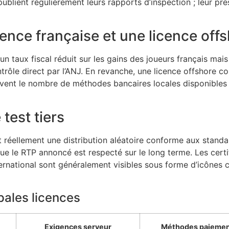
lient régulièrement leurs rapports d’inspection ; leur prés
cence française et une licence off
n taux fiscal réduit sur les gains des joueurs français mai
contrôle direct par l’ANJ. En revanche, une licence offshor
 souvent le nombre de méthodes bancaires locales disponible
test tiers
 réellement une distribution aléatoire conforme aux standar
que le RTP annoncé est respecté sur le long terme. Les cert
rnational sont généralement visibles sous forme d’icônes c
pales licences
Exigences serveur
Méthodes paiemen