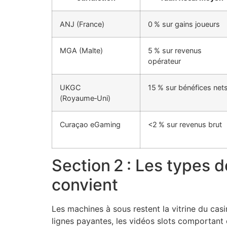
ANJ (France)
0 % sur gains joueurs
MGA (Malte)
5 % sur revenus
opérateur
UKGC
15 % sur bénéfices net
(Royaume‑Uni)
Curaçao eGaming
<2 % sur revenus brut
Section 2 : Les types 
convient
Les machines à sous restent la vitrine du casin
lignes payantes, les vidéos slots comportant c