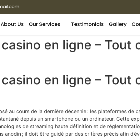
mail.com
About Us
Our Services
Testimonials
Gallery
Co
casino en ligne – Tout
casino en ligne – Tout
sé au cours de la dernière décennie : les plateformes de ca
instantané depuis un smartphone ou un ordinateur. Cette exp
chnologies de streaming haute définition et de réglementati
us anodin ; il doit être guidé par des critères précis afin d’