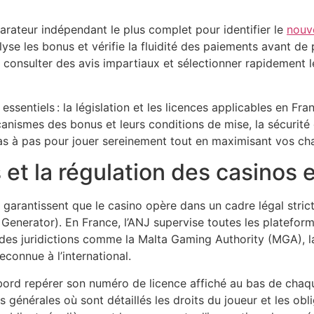
ateur indépendant le plus complet pour identifier le
nouv
analyse les bonus et vérifie la fluidité des paiements avant 
 consulter des avis impartiaux et sélectionner rapidement l
ssentiels : la législation et les licences applicables en Franc
écanismes des bonus et leurs conditions de mise, la sécurité 
pas à pas pour jouer sereinement tout en maximisant vos ch
s et la régulation des casinos 
 garantissent que le casino opère dans un cadre légal strict
enerator). En France, l’ANJ supervise toutes les plateform
al, des juridictions comme la Malta Gaming Authority (MGA
connue à l’international.
t d’abord repérer son numéro de licence affiché au bas de c
 générales où sont détaillés les droits du joueur et les obli