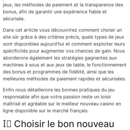
jeux, les méthodes de paiement et la transparence des
bonus, afin de garantir une expérience fiable et
sécurisée.
Dans cet article vous découvrirez comment choisir un
site sûr grâce à des critères précis, quels types de jeux
sont disponibles aujourd’hui et comment exploiter leurs
spécificités pour augmenter vos chances de gain. Nous
aborderons également les stratégies gagnantes aux
machines à sous et aux jeux de table, le fonctionnement
des bonus et programmes de fidélité, ainsi que les
meilleures méthodes de paiement rapides et sécurisées.
Enfin nous détaillerons les bonnes pratiques du jeu
responsable afin que votre passion reste un loisir
maîtrisé et agréable sur le meilleur nouveau casino en
ligne disponible sur le marché français.
I️⃣ Choisir le bon nouveau