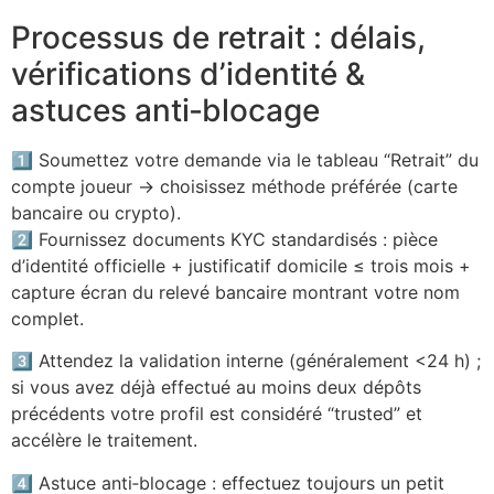
Processus de retrait : délais,
vérifications d’identité &
astuces anti‑blocage
1️⃣ Soumettez votre demande via le tableau “Retrait” du
compte joueur → choisissez méthode préférée (carte
bancaire ou crypto).
2️⃣ Fournissez documents KYC standardisés : pièce
d’identité officielle + justificatif domicile ≤ trois mois +
capture écran du relevé bancaire montrant votre nom
complet.
3️⃣ Attendez la validation interne (généralement <24 h) ;
si vous avez déjà effectué au moins deux dépôts
précédents votre profil est considéré “trusted” et
accélère le traitement.
4️⃣ Astuce anti‑blocage : effectuez toujours un petit