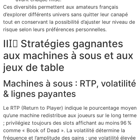
Ces diversités permettent aux amateurs français
d’explorer différents univers sans quitter leur canapé
tout en conservant la possibilité d’ajuster leur niveau de
risque selon leurs préférences personnelles.
III️⃣ Stratégies gagnantes
aux machines à sous et aux
jeux de table
Machines à sous : RTP, volatilité
& lignes payantes
Le RTP (Return to Player) indique le pourcentage moyen
qu’une machine redistribue aux joueurs sur le long terme
; privilégiez toujours des slots affichant au moins 96 %
comme « Book of Dead ». La volatilité détermine la
fréquence et l’amplitude des gains : une volatilité élevée