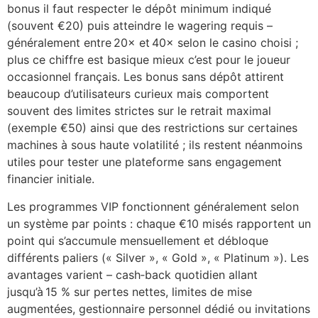
bonus il faut respecter le dépôt minimum indiqué
(souvent €20) puis atteindre le wagering requis –
généralement entre 20× et 40× selon le casino choisi ;
plus ce chiffre est basique mieux c’est pour le joueur
occasionnel français. Les bonus sans dépôt attirent
beaucoup d’utilisateurs curieux mais comportent
souvent des limites strictes sur le retrait maximal
(exemple €50) ainsi que des restrictions sur certaines
machines à sous haute volatilité ; ils restent néanmoins
utiles pour tester une plateforme sans engagement
financier initiale.
Les programmes VIP fonctionnent généralement selon
un système par points : chaque €10 misés rapportent un
point qui s’accumule mensuellement et débloque
différents paliers (« Silver », « Gold », « Platinum »). Les
avantages varient – cash‑back quotidien allant
jusqu’à 15 % sur pertes nettes, limites de mise
augmentées, gestionnaire personnel dédié ou invitations