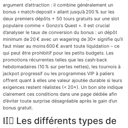
argument d’attraction : il combine généralement un
bonus « match‑deposit » allant jusqu’à 200 % sur les
deux premiers dépôts + 50 tours gratuits sur une slot
populaire comme « Gonzo’s Quest ». Il est crucial
d’analyser le taux de conversion du bonus : un dépôt
minimum de 20 € avec un wagering de 30× signifie qu’il
faut miser au moins 600 € avant toute liquidation – ce
qui peut être prohibitif pour les petits budgets. Les
promotions récurrentes telles que les cash‑back
hebdomadaires (10 % sur pertes nettes), les tournois à
jackpot progressif ou les programmes VIP à paliers
offrent quant à elles une valeur ajoutée durable si leurs
exigences restent réalistes (< 20×). Un bon site indique
clairement ces conditions dans une page dédiée afin
d’éviter toute surprise désagréable après le gain d’un
bonus gratuit.
II️⃣ Les différents types de