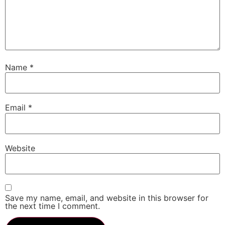
Name
*
Email
*
Website
Save my name, email, and website in this browser for
the next time I comment.