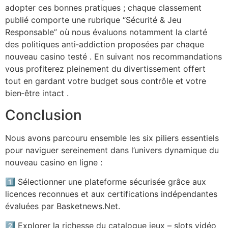
adopter ces bonnes pratiques ; chaque classement
publié comporte une rubrique “Sécurité & Jeu
Responsable” où nous évaluons notamment la clarté
des politiques anti‑addiction proposées par chaque
nouveau casino testé . En suivant nos recommandations
vous profiterez pleinement du divertissement offert
tout en gardant votre budget sous contrôle et votre
bien‑être intact .
Conclusion
Nous avons parcouru ensemble les six piliers essentiels
pour naviguer sereinement dans l’univers dynamique du
nouveau casino en ligne :
1️⃣ Sélectionner une plateforme sécurisée grâce aux
licences reconnues et aux certifications indépendantes
évaluées par Basketnews.Net.
2️⃣ Explorer la richesse du catalogue jeux – slots vidéo