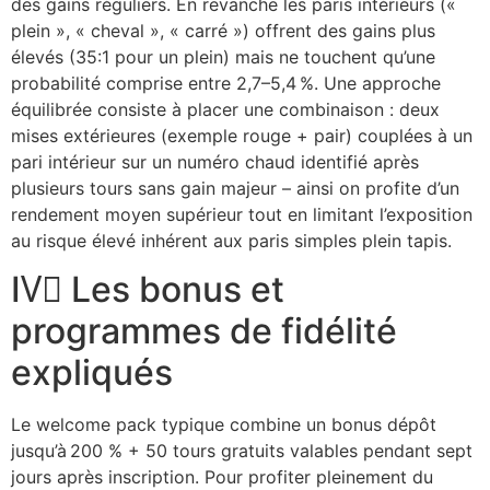
des gains réguliers. En revanche les paris intérieurs («
plein », « cheval », « carré ») offrent des gains plus
élevés (35:1 pour un plein) mais ne touchent qu’une
probabilité comprise entre 2,7–5,4 %. Une approche
équilibrée consiste à placer une combinaison : deux
mises extérieures (exemple rouge + pair) couplées à un
pari intérieur sur un numéro chaud identifié après
plusieurs tours sans gain majeur – ainsi on profite d’un
rendement moyen supérieur tout en limitant l’exposition
au risque élevé inhérent aux paris simples plein tapis.
IV️⃣ Les bonus et
programmes de fidélité
expliqués
Le welcome pack typique combine un bonus dépôt
jusqu’à 200 % + 50 tours gratuits valables pendant sept
jours après inscription. Pour profiter pleinement du