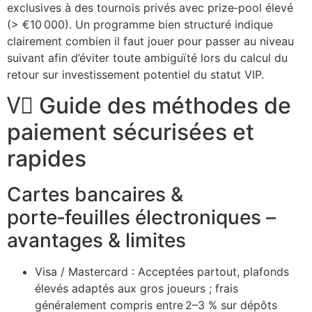
exclusives à des tournois privés avec prize‑pool élevé
(> €10 000). Un programme bien structuré indique
clairement combien il faut jouer pour passer au niveau
suivant afin d’éviter toute ambiguïté lors du calcul du
retour sur investissement potentiel du statut VIP.
V️⃣ Guide des méthodes de
paiement sécurisées et
rapides
Cartes bancaires &
porte‑feuilles électroniques –
avantages & limites
Visa / Mastercard : Acceptées partout, plafonds
élevés adaptés aux gros joueurs ; frais
généralement compris entre 2–3 % sur dépôts