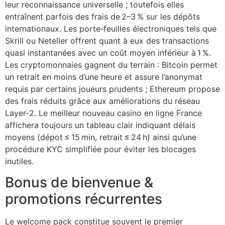
leur reconnaissance universelle ; toutefois elles
entraînent parfois des frais de 2–3 % sur les dépôts
internationaux. Les porte‑feuilles électroniques tels que
Skrill ou Neteller offrent quant à eux des transactions
quasi instantanées avec un coût moyen inférieur à 1 %.
Les cryptomonnaies gagnent du terrain : Bitcoin permet
un retrait en moins d’une heure et assure l’anonymat
requis par certains joueurs prudents ; Ethereum propose
des frais réduits grâce aux améliorations du réseau
Layer‑2. Le meilleur nouveau casino en ligne France
affichera toujours un tableau clair indiquant délais
moyens (dépot ≤ 15 min, retrait ≤ 24 h) ainsi qu’une
procédure KYC simplifiée pour éviter les blocages
inutiles.
Bonus de bienvenue &
promotions récurrentes
Le welcome pack constitue souvent le premier