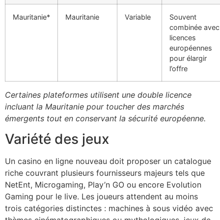
Mauritanie*
Mauritanie
Variable
Souvent
combinée avec
licences
européennes
pour élargir
l’offre
Certaines plateformes utilisent une double licence
incluant la Mauritanie pour toucher des marchés
émergents tout en conservant la sécurité européenne.
Variété des jeux
Un casino en ligne nouveau doit proposer un catalogue
riche couvrant plusieurs fournisseurs majeurs tels que
NetEnt, Microgaming, Play’n GO ou encore Evolution
Gaming pour le live. Les joueurs attendent au moins
trois catégories distinctes : machines à sous vidéo avec