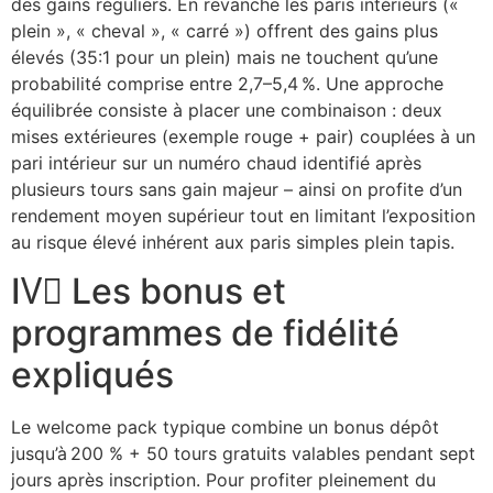
des gains réguliers. En revanche les paris intérieurs («
plein », « cheval », « carré ») offrent des gains plus
élevés (35:1 pour un plein) mais ne touchent qu’une
probabilité comprise entre 2,7–5,4 %. Une approche
équilibrée consiste à placer une combinaison : deux
mises extérieures (exemple rouge + pair) couplées à un
pari intérieur sur un numéro chaud identifié après
plusieurs tours sans gain majeur – ainsi on profite d’un
rendement moyen supérieur tout en limitant l’exposition
au risque élevé inhérent aux paris simples plein tapis.
IV️⃣ Les bonus et
programmes de fidélité
expliqués
Le welcome pack typique combine un bonus dépôt
jusqu’à 200 % + 50 tours gratuits valables pendant sept
jours après inscription. Pour profiter pleinement du