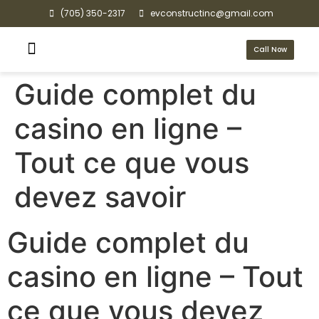
(705) 350-2317
evconstructinc@gmail.com
Call Now
Guide complet du
casino en ligne –
Tout ce que vous
devez savoir
Guide complet du
casino en ligne – Tout
ce que vous devez