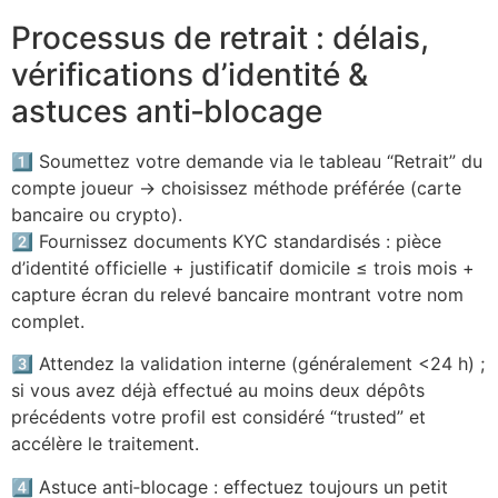
Processus de retrait : délais,
vérifications d’identité &
astuces anti‑blocage
1️⃣ Soumettez votre demande via le tableau “Retrait” du
compte joueur → choisissez méthode préférée (carte
bancaire ou crypto).
2️⃣ Fournissez documents KYC standardisés : pièce
d’identité officielle + justificatif domicile ≤ trois mois +
capture écran du relevé bancaire montrant votre nom
complet.
3️⃣ Attendez la validation interne (généralement <24 h) ;
si vous avez déjà effectué au moins deux dépôts
précédents votre profil est considéré “trusted” et
accélère le traitement.
4️⃣ Astuce anti‑blocage : effectuez toujours un petit