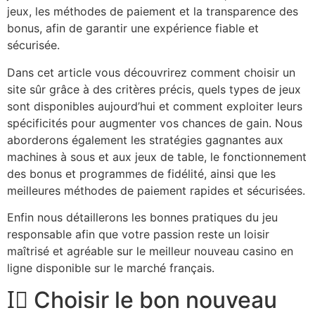
jeux, les méthodes de paiement et la transparence des
bonus, afin de garantir une expérience fiable et
sécurisée.
Dans cet article vous découvrirez comment choisir un
site sûr grâce à des critères précis, quels types de jeux
sont disponibles aujourd’hui et comment exploiter leurs
spécificités pour augmenter vos chances de gain. Nous
aborderons également les stratégies gagnantes aux
machines à sous et aux jeux de table, le fonctionnement
des bonus et programmes de fidélité, ainsi que les
meilleures méthodes de paiement rapides et sécurisées.
Enfin nous détaillerons les bonnes pratiques du jeu
responsable afin que votre passion reste un loisir
maîtrisé et agréable sur le meilleur nouveau casino en
ligne disponible sur le marché français.
I️⃣ Choisir le bon nouveau