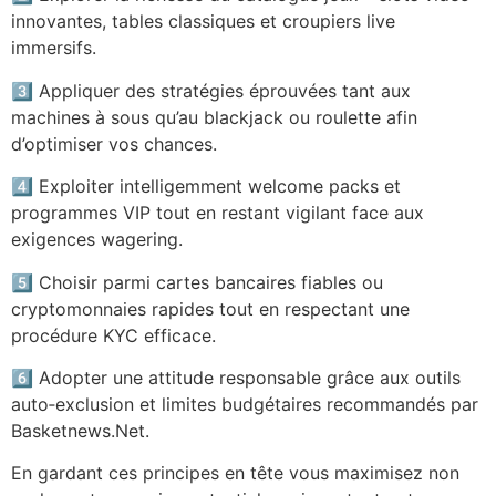
innovantes, tables classiques et croupiers live
immersifs.
3️⃣ Appliquer des stratégies éprouvées tant aux
machines à sous qu’au blackjack ou roulette afin
d’optimiser vos chances.
4️⃣ Exploiter intelligemment welcome packs et
programmes VIP tout en restant vigilant face aux
exigences wagering.
5️⃣ Choisir parmi cartes bancaires fiables ou
cryptomonnaies rapides tout en respectant une
procédure KYC efficace.
6️⃣ Adopter une attitude responsable grâce aux outils
auto‑exclusion et limites budgétaires recommandés par
Basketnews.Net.
En gardant ces principes en tête vous maximisez non