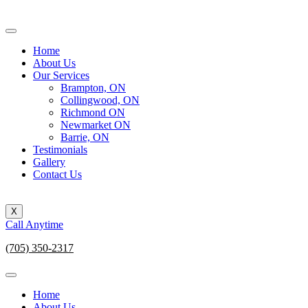
Home
About Us
Our Services
Brampton, ON
Collingwood, ON
Richmond ON
Newmarket ON
Barrie, ON
Testimonials
Gallery
Contact Us
X
Call Anytime
(705) 350-2317
Home
About Us