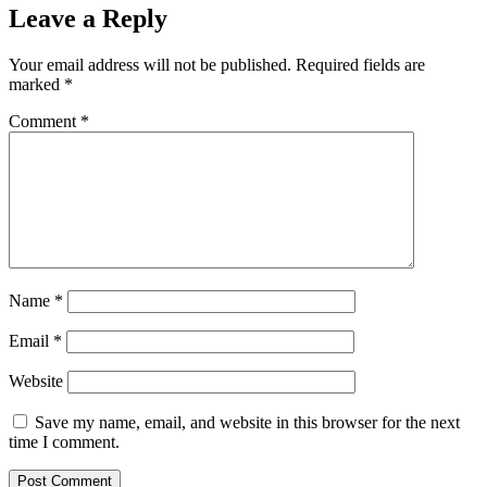
Leave a Reply
Your email address will not be published.
Required fields are
marked
*
Comment
*
Name
*
Email
*
Website
Save my name, email, and website in this browser for the next
time I comment.