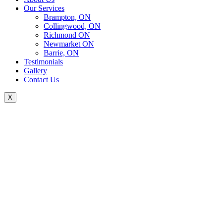
Our Services
Brampton, ON
Collingwood, ON
Richmond ON
Newmarket ON
Barrie, ON
Testimonials
Gallery
Contact Us
X