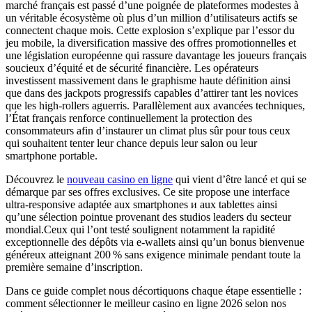
marché français est passé d’une poignée de plateformes modestes à
un véritable écosystème où plus d’un million d’utilisateurs actifs se
connectent chaque mois. Cette explosion s’explique par l’essor du
jeu mobile, la diversification massive des offres promotionnelles et
une législation européenne qui rassure davantage les joueurs français
soucieux d’équité et de sécurité financière. Les opérateurs
investissent massivement dans le graphisme haute définition ainsi
que dans des jackpots progressifs capables d’attirer tant les novices
que les high‑rollers aguerris. Parallèlement aux avancées techniques,
l’État français renforce continuellement la protection des
consommateurs afin d’instaurer un climat plus sûr pour tous ceux
qui souhaitent tenter leur chance depuis leur salon ou leur
smartphone portable.
Découvrez le
nouveau casino en ligne
qui vient d’être lancé et qui se
démarque par ses offres exclusives. Ce site propose une interface
ultra‑responsive adaptée aux smartphones и aux tablettes ainsi
qu’une sélection pointue provenant des studios leaders du secteur
mondial.Ceux qui l’ont testé soulignent notamment la rapidité
exceptionnelle des dépôts via e‑wallets ainsi qu’un bonus bienvenue
généreux atteignant 200 % sans exigence minimale pendant toute la
première semaine d’inscription.​
Dans ce guide complet nous décortiquons chaque étape essentielle :
comment sélectionner le meilleur casino en ligne 2026 selon nos