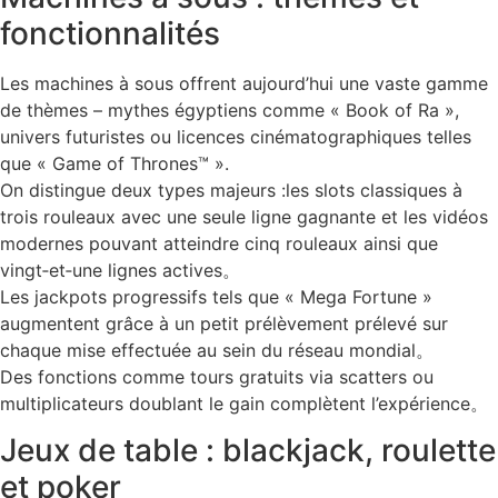
fonctionnalités
Les machines à sous offrent aujourd’hui une vaste gamme
de thèmes – mythes égyptiens comme « Book of Ra »,
univers futuristes ou licences cinématographiques telles
que « Game of Thrones™ ».
On distingue deux types majeurs :les slots classiques à
trois rouleaux avec une seule ligne gagnante et les vidéos
modernes pouvant atteindre cinq rouleaux ainsi que
vingt‑et‑une lignes actives。
Les jackpots progressifs tels que « Mega Fortune »
augmentent grâce à un petit prélèvement prélevé sur
chaque mise effectuée au sein du réseau mondial。
Des fonctions comme tours gratuits via scatters ou
multiplicateurs doublant le gain complètent l’expérience。
Jeux de table : blackjack, roulette
et poker