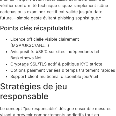
vérifier conformité technique cliquez simplement icône
cadenas puis examinez certificat valide jusqu’à date
future.—simple geste évitant phishing sophistiqué.*
Points clés récapitulatifs
Licence officielle visible clairement
(MGA/UKGC/ANJ…)
Avis positifs ≥85 % sur sites indépendants tel
Basketnews.Net
Cryptage SSL/TLS actif & politique KYC stricte
Options paiement variées & temps traitement rapides
Support client multicanal disponible jour/nuit
Stratégies de jeu
responsable
Le concept “jeu responsable” désigne ensemble mesures
visant à prévenir comportements addictifs tout en