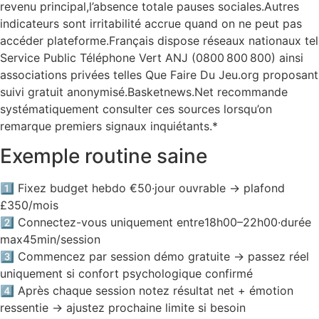
revenu principal,l’absence totale pauses sociales.Autres
indicateurs sont irritabilité accrue quand on ne peut pas
accéder plateforme.Français dispose réseaux nationaux tel
Service Public Téléphone Vert ANJ (0800 800 800) ainsi
associations privées telles Que Faire Du Jeu.org proposant
suivi gratuit anonymisé.Basketnews.Net recommande
systématiquement consulter ces sources lorsqu’on
remarque premiers signaux inquiétants.*
Exemple routine saine
1️⃣ Fixez budget hebdo €50·jour ouvrable → plafond
£350/mois
2️⃣ Connectez-vous uniquement entre18h00–22h00·durée
max45min/session
3️⃣ Commencez par session démo gratuite → passez réel
uniquement si confort psychologique confirmé
4️⃣ Après chaque session notez résultat net + émotion
ressentie → ajustez prochaine limite si besoin