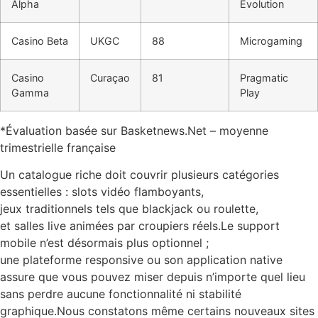
Alpha
Evolution
Casino Beta
UKGC
88
Microgaming
Casino
Curaçao
81
Pragmatic
Gamma
Play
*Évaluation basée sur Basketnews.Net – moyenne
trimestrielle française
Un catalogue riche doit couvrir plusieurs catégories
essentielles : slots vidéo flamboyants,
jeux traditionnels tels que blackjack ou roulette,
et salles live animées par croupiers réels.Le support
mobile n’est désormais plus optionnel ;
une plateforme responsive ou son application native
assure que vous pouvez miser depuis n’importe quel lieu
sans perdre aucune fonctionnalité ni stabilité
graphique.Nous constatons même certains nouveaux sites