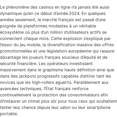
Le phénomène des casinos en ligne n’a jamais été aussi
dynamique qu’en ce début d’année 2024. En quelques
années seulement, le marché français est passé d’une
poignée de plateformes modestes à un véritable
écosystème où plus d’un million d’utilisateurs actifs se
connectent chaque mois. Cette explosion s’explique par
l’essor du jeu mobile, la diversification massive des offres
promotionnelles et une législation européenne qui rassure
davantage les joueurs français soucieux d’équité et de
sécurité financière. Les opérateurs investissent
massivement dans le graphisme haute définition ainsi que
dans des jackpots progressifs capables d’attirer tant les
novices que les high‑rollers aguerris. Parallèlement aux
avancées techniques, l’État français renforce
continuellement la protection des consommateurs afin
d’instaurer un climat plus sûr pour tous ceux qui souhaitent
tenter leur chance depuis leur salon ou leur smartphone
portable.