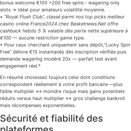
bonus welcome €100 +200 free spins ‑ wagering only
slots → idéal pour amateurs volatilité moyenne.
• “Royal Flush Club”, classé parmi nos top picks meilleur
casino online France2024 chez Basketnews.Net offre
cashback hebdo ‎5 %‎ valable dès perte nette supérieure à
€100 — aucune restriction game type.
• Pour ceux cherchant uniquement sans dépôt,“Lucky Spin
Free” délivre €15 instantanés dès inscription vérifiée puis
demande wagering modéré ‎20x‎ — parfait test avant
engagement réel.*
En résumé choisissez toujours celui dont conditions
correspondent réellement à votre profil bancaire —plus
faible multiplier ↔️ moindre risque mais gains potentiels
réduits versus haut multiplier ↔️ gros challenge bankroll
mais récompenses exponentielles.
Sécurité et fiabilité des
plateformes