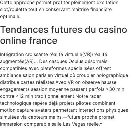
Cette approche permet profiter pleinement excitation
slot/roulette tout en conservant maîtrise financière
optimale.
Tendances futures du casino
online france
Intégration croissante réalité virtuelle(VR)/réalité
augmentée(AR)… Des casques Oculus désormais
compatibles avec plateformes spécialisées offrent
ambiance salon parisien virtuel où croupier holographique
distribue cartes réalistes.Avec VR on observe hausse
engagements session moyenne passant parfois >30 min
contre <12 min traditionnellement.Notre radar
technologique repère déjà projets pilotes combinant
motion capture avatars permettant interactions physiques
simulées via capteurs mains.—future proche promet
immersion comparable salle Las Vegas réelle.*