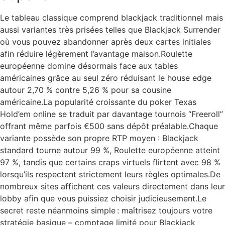
Le tableau classique comprend blackjack traditionnel mais
aussi variantes très prisées telles que Blackjack Surrender
où vous pouvez abandonner après deux cartes initiales
afin réduire légèrement l’avantage maison.Roulette
européenne domine désormais face aux tables
américaines grâce au seul zéro réduisant le house edge
autour 2,70 % contre 5,26 % pour sa cousine
américaine.La popularité croissante du poker Texas
Hold’em online se traduit par davantage tournois “Freeroll”
offrant même parfois €500 sans dépôt préalable.Chaque
variante possède son propre RTP moyen : Blackjack
standard tourne autour 99 %, Roulette européenne atteint
97 %, tandis que certains craps virtuels flirtent avec 98 %
lorsqu’ils respectent strictement leurs règles optimales.De
nombreux sites affichent ces valeurs directement dans leur
lobby afin que vous puissiez choisir judicieusement.Le
secret reste néanmoins simple : maîtrisez toujours votre
stratégie basique – comptage limité pour Blackjack