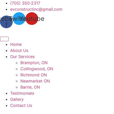
Skip
(705) 350-2317
to
evconstructinc@gmail.com
content
cebook-
Twitter
Youtube
f
Home
About Us
Our Services
Brampton, ON
Collingwood, ON
Richmond ON
Newmarket ON
Barrie, ON
Testimonials
Gallery
Contact Us