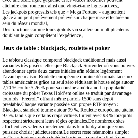
atteindre cinq rouleaux ainsi que vingt‑et‑une lignes actives。
Les jackpots progressifs tels que « Mega Fortune » augmentent
grâce à un petit prélèvement prélevé sur chaque mise effectuée au
sein du réseau mondial。
Des fonctions comme tours gratuits via scatters ou multiplicateurs
doublant le gain complètent l’expérience。
Jeux de table : blackjack, roulette et poker
Le tableau classique comprend blackjack traditionnel mais aussi
variantes très prisées telles que Blackjack Surrender où vous pouvez
abandonner après deux cartes initiales afin réduire légèrement
l’avantage maison.Roulette européenne domine désormais face aux
tables américaines grâce au seul zéro réduisant le house edge autour
2,70 % contre 5,26 % pour sa cousine américaine.La popularité
croissante du poker Texas Hold’em online se traduit par davantage
tournois “Freeroll” offrant même parfois €500 sans dépôt
préalable.Chaque variante possède son propre RTP moyen :
Blackjack standard tourne autour 99 %, Roulette européenne atteint
97 %, tandis que certains craps virtuels flirtent avec 98 % lorsqu’ils
respectent strictement leurs règles optimales.De nombreux sites
affichent ces valeurs directement dans leur lobby afin que vous
puissiez choisir judicieusement.Le secret reste néanmoins simple :
maîtrisez toujours votre stratégie basique – comptage limité pour