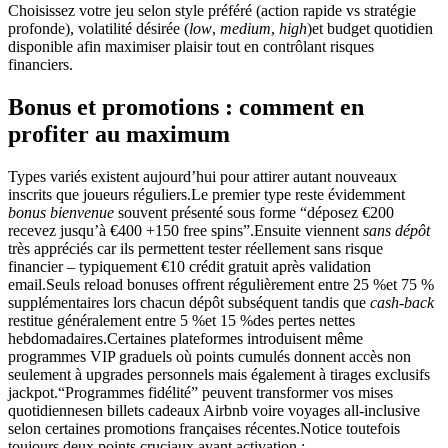
Choisissez votre jeu selon style préféré (action rapide vs stratégie
profonde), volatilité désirée (
low
,
medium
,
high
)​et budget quotidien
disponible afin maximiser plaisir tout en contrôlant risques
financiers.
Bonus et promotions : comment en
profiter au maximum
Types variés existent aujourd’hui pour attirer autant nouveaux
inscrits que joueurs réguliers.Le premier type reste évidemment
bonus bienvenue
souvent présenté sous forme “déposez €200
recevez jusqu’à €400 +150 free spins”.Ensuite viennent
sans dépôt
très appréciés car ils permettent tester réellement sans risque
financier – typiquement €10 crédit gratuit après validation
email.Seuls reload bonuses offrent régulièrement entre 25 %et 75 %
supplémentaires lors chacun dépôt subséquent tandis que
cash‑back
restitue généralement entre 5 %et 15 %des pertes nettes
hebdomadaires.Certaines plateformes introduisent même
programmes VIP graduels où points cumulés donnent accès non
seulement à upgrades personnels mais également à tirages exclusifs
jackpot.“Programmes fidélité” peuvent transformer vos mises
quotidiennes​en billets cadeaux Airbnb voire voyages all-inclusive
selon certaines promotions françaises récentes.Notice toutefois
toujours deux points cruciaux avant activation :