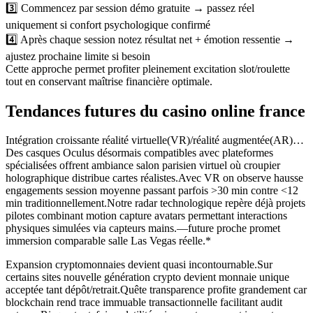
3️⃣ Commencez par session démo gratuite → passez réel
uniquement si confort psychologique confirmé
4️⃣ Après chaque session notez résultat net + émotion ressentie →
ajustez prochaine limite si besoin
Cette approche permet profiter pleinement excitation slot/roulette
tout en conservant maîtrise financière optimale.
Tendances futures du casino online france
Intégration croissante réalité virtuelle(VR)/réalité augmentée(AR)…
Des casques Oculus désormais compatibles avec plateformes
spécialisées offrent ambiance salon parisien virtuel où croupier
holographique distribue cartes réalistes.Avec VR on observe hausse
engagements session moyenne passant parfois >30 min contre <12
min traditionnellement.Notre radar technologique repère déjà projets
pilotes combinant motion capture avatars permettant interactions
physiques simulées via capteurs mains.—future proche promet
immersion comparable salle Las Vegas réelle.*
Expansion cryptomonnaies devient quasi incontournable.Sur
certains sites nouvelle génération crypto devient monnaie unique
acceptée tant dépôt/retrait.Quête transparence profite grandement car
blockchain rend trace immuable transactionnelle facilitant audit