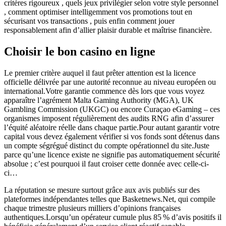
critères rigoureux , quels jeux privilégier selon votre style personnel
, comment optimiser intelligemment vos promotions tout en
sécurisant vos transactions , puis enfin comment jouer
responsablement afin d’allier plaisir durable et maîtrise financière.
Choisir le bon casino en ligne
Le premier critère auquel il faut prêter attention est la licence
officielle délivrée par une autorité reconnue au niveau européen ou
international.Votre garantie commence dès lors que vous voyez
apparaître l’agrément Malta Gaming Authority (MGA), UK
Gambling Commission (UKGC) ou encore Curaçao eGaming – ces
organismes imposent régulièrement des audits RNG afin d’assurer
l’équité aléatoire réelle dans chaque partie.Pour autant garantir votre
capital vous devez également vérifier si vos fonds sont détenus dans
un compte ségrégué distinct du compte opérationnel du site.Juste
parce qu’une licence existe ne signifie pas automatiquement sécurité
absolue ; c’est pourquoi il faut croiser cette donnée avec celle-ci-
ci…
La réputation se mesure surtout grâce aux avis publiés sur des
plateformes indépendantes telles que Basketnews.Net, qui compile
chaque trimestre plusieurs milliers d’opinions françaises
authentiques.Lorsqu’un opérateur cumule plus 85 % d’avis positifs il