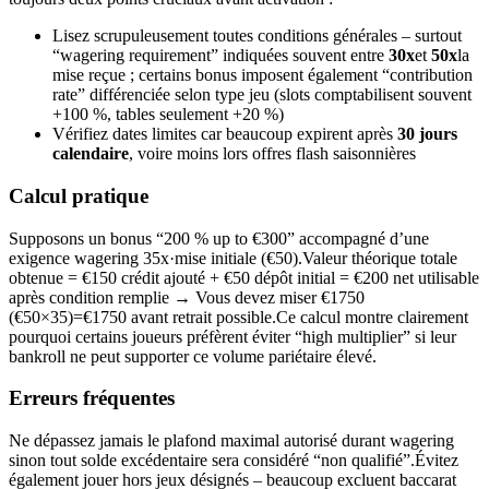
Lisez scrupuleusement toutes conditions générales – surtout
“wagering requirement” indiquées souvent entre
30x
et
50x
la
mise reçue ; certains bonus imposent également “contribution
rate” différenciée selon type jeu (slots comptabilisent souvent
+100 %, tables seulement +20 %)
Vérifiez dates limites car beaucoup expirent après
30 jours
calendaire
, voire moins lors offres flash saisonnières
Calcul pratique
Supposons un bonus “200 % up to €300” accompagné d’une
exigence wagering 35x·mise initiale (€50).Valeur théorique totale
obtenue = €150 crédit ajouté + €50 dépôt initial = €200 net utilisable
après condition remplie → Vous devez miser €1750
(€50×35)=€1750 avant retrait possible.Ce calcul montre clairement
pourquoi certains joueurs préfèrent éviter “high multiplier” si leur
bankroll ne peut supporter ce volume pariétaire élevé.​
Erreurs fréquentes
Ne dépassez jamais le plafond maximal autorisé durant wagering
sinon tout solde excédentaire sera considéré “non qualifié”.Évitez
également jouer hors jeux désignés – beaucoup excluent baccarat