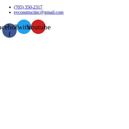
Skip
(705) 350-2317
to
evconstructinc@gmail.com
content
acebook-
Twitter
Youtube
f