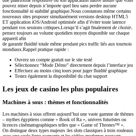
une plateforme responsive ou son application native assure que vous
pouvez miser depuis n’importe quel lieu sans perdre aucune
fonctionnalité ni stabilité graphique.Nous constatons même certains
nouveaux sites proposer simultanément versions desktop HTML5
ET application iOS/Android optimisée afin d’éviter toute latence
pendant vos sessions critiques.Lorsqu’il s’agit finalement
de choisir
,
pensez toujours au volume quotidien moyen disponible sur chaque
appareil afin
de garantir fluidité totale même pendant pics traffic liés aux tournois
mondiaux.Rappel pratique rapide :
Ouvrez un compte gratuit sur le site testé
Sélectionnez “Mode Démo” directement depuis l’interface jeu
Effectuez au moins cinq tours pour juger fluidité graphique
Testez également la disponibilité du chat support
Les jeux de casino les plus populaires
Machines à sous : thèmes et fonctionnalités
Les machines à sous offrent aujourd’hui une vaste gamme de thèmes
– mythes égyptiens comme « Book of Ra », univers futuristes ou
licences cinématographiques telles que « Game of Thrones™ ».
On distingue deux types majeurs :les slots classiques à trois rouleaux
avec une seule ligne gagnante et les vidéos modernes pouvant