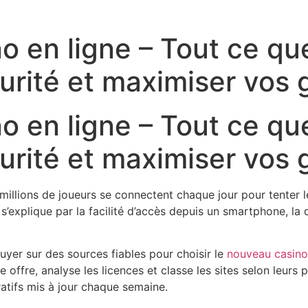
o en ligne – Tout ce qu
urité et maximiser vos 
o en ligne – Tout ce qu
urité et maximiser vos 
 millions de joueurs se connectent chaque jour pour tenter 
’explique par la facilité d’accès depuis un smartphone, la di
puyer sur des sources fiables pour choisir le
nouveau casino
offre, analyse les licences et classe les sites selon leurs
ratifs mis à jour chaque semaine.