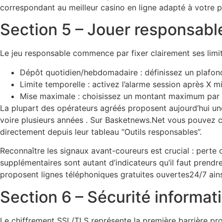
correspondant au meilleur casino en ligne adapté à votre pr
Section 5 – Jouer responsabl
Le jeu responsable commence par fixer clairement ses limit
Dépôt quotidien/hebdomadaire : définissez un plafon
Limite temporelle : activez l’alarme session après X mi
Mise maximale : choisissez un montant maximum par pa
La plupart des opérateurs agréés proposent aujourd’hui u
voire plusieurs années . Sur Basketnews.Net vous pouvez 
directement depuis leur tableau “Outils responsables”.
Reconnaître les signaux avant-coureurs est crucial : pert
supplémentaires sont autant d’indicateurs qu’il faut prendre
proposent lignes téléphoniques gratuites ouvertes24/7 ai
Section 6 – Sécurité informa
Le chiffrement SSL/TLS représente la première barrière prot