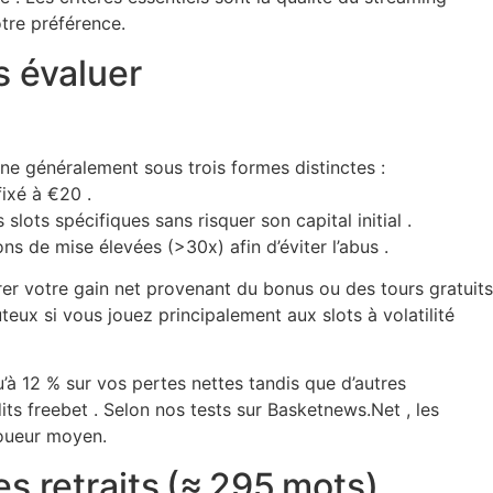
otre préférence.
s évaluer
ne généralement sous trois formes distinctes :
ixé à €20 .
lots spécifiques sans risquer son capital initial .
ns de mise élevées (>30x) afin d’éviter l’abus .
rer votre gain net provenant du bonus ou des tours gratuits
ux si vous jouez principalement aux slots à volatilité
’à 12 % sur vos pertes nettes tandis que d’autres
 freebet . Selon nos tests sur Basketnews.Net , les
joueur moyen.
s retraits (≈ 295 mots)