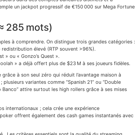
exemple un jackpot progressif de €150 000 sur Mega Fortune
(≈ 285 mots)
mples à comprendre. On distingue trois grandes catégories :
e redistribution élevé (RTP souvent >96%).
st » ou « Gonzo’s Quest ».
olah » a déjà offert plus de $23 M à ses joueurs fidèles.
 grâce à son seul zéro qui réduit l’avantage maison à
 ; plusieurs variantes comme “Spanish 21” ou “Double
Banco” attire surtout les high rollers grâce à ses mises
s internationaux ; cela crée une expérience
rtypoker offrent également des cash games instantanés avec
é . Les critères essentiels sont la qualité du streaming