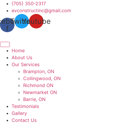
Skip
(705) 350-2317
to
evconstructinc@gmail.com
content
cebook-
Twitter
Youtube
f
Home
About Us
Our Services
Brampton, ON
Collingwood, ON
Richmond ON
Newmarket ON
Barrie, ON
Testimonials
Gallery
Contact Us