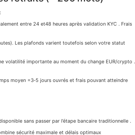
:
ralement entre 24 et48 heures après validation KYC . Frais
utes). Les plafonds varient toutefois selon votre statut
ne volatilité importante au moment du change EUR/crypto .
temps moyen =3‑5 jours ouvrés et frais pouvant atteindre
isponible sans passer par l’étape bancaire traditionnelle .
combine sécurité maximale et délais optimaux