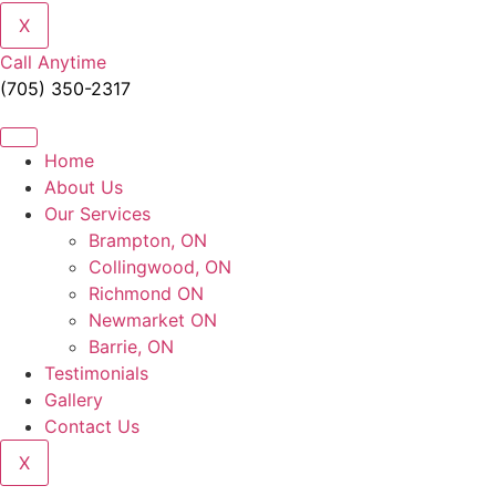
X
Call Anytime
(705) 350-2317
Home
About Us
Our Services
Brampton, ON
Collingwood, ON
Richmond ON
Newmarket ON
Barrie, ON
Testimonials
Gallery
Contact Us
X