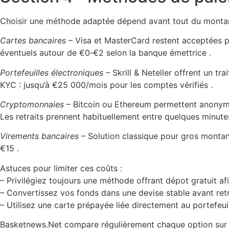
Choisir une méthode adaptée dépend avant tout du montant 
Cartes bancaires
– Visa et MasterCard restent acceptées pa
éventuels autour de €0‑€2 selon la banque émettrice .
Portefeuilles électroniques
– Skrill & Neteller offrent un tr
KYC : jusqu’à €25 000/mois pour les comptes vérifiés .
Cryptomonnaies
– Bitcoin ou Ethereum permettent anonyma
Les retraits prennent habituellement entre quelques minut
Virements bancaires
– Solution classique pour gros montant
€15 .
Astuces pour limiter ces coûts :
– Privilégiez toujours une méthode offrant dépot gratuit afi
– Convertissez vos fonds dans une devise stable avant ret
– Utilisez une carte prépayée liée directement au portefeuil
Basketnews.Net compare régulièrement chaque option sur ch