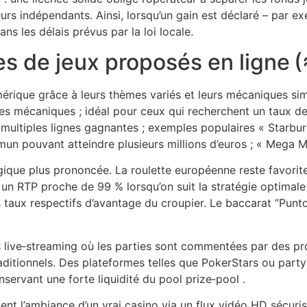
urs indépendants. Ainsi, lorsqu’un gain est déclaré – par 
ns les délais prévus par la loi locale.
pes de jeux proposés en ligne 
mérique grâce à leurs thèmes variés et leurs mécaniques si
nes mécaniques ; idéal pour ceux qui recherchent un taux d
 multiples lignes gagnantes ; exemples populaires « Starbur
n pouvant atteindre plusieurs millions d’euros ; « Mega Mo
gique plus prononcée. La roulette européenne reste favorite
un RTP proche de 99 % lorsqu’on suit la stratégie optimale
taux respectifs d’avantage du croupier. Le baccarat “Punto 
 live‑streaming où les parties sont commentées par des pro
traditionnels. Des plateformes telles que PokerStars ou pa
servant une forte liquidité du pool prize‑pool .
sent l’ambiance d’un vrai casino via un flux vidéo HD sécuris