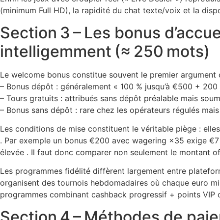
(minimum Full HD), la rapidité du chat texte/voix et la disp
Section 3 – Les bonus d’accue
intelligemment (≈ 250 mots)
Le welcome bonus constitue souvent le premier argument com
– Bonus dépôt : généralement « 100 % jusqu’à €500 + 200 t
– Tours gratuits : attribués sans dépôt préalable mais soumis
– Bonus sans dépôt : rare chez les opérateurs régulés mais t
Les conditions de mise constituent le véritable piège : el
. Par exemple un bonus €200 avec wagering ×35 exige €7 00
élevée . Il faut donc comparer non seulement le montant off
Les programmes fidélité diffèrent largement entre platefor
organisent des tournois hebdomadaires où chaque euro misé
programmes combinant cashback progressif + points VIP of
Section 4 – Méthodes de paiem