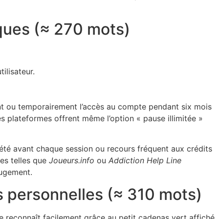
iques (≈ 270 mots)
ilisateur.
ent ou temporairement l’accès au compte pendant six mois
plateformes offrent même l’option « pause illimitée »
iété avant chaque session ou recours fréquent aux crédits
les telles que
Joueurs.info
ou
Addiction Help Line
jugement.
s personnelles (≈ 310 mots)
se reconnaît facilement grâce au petit cadenas vert affiché