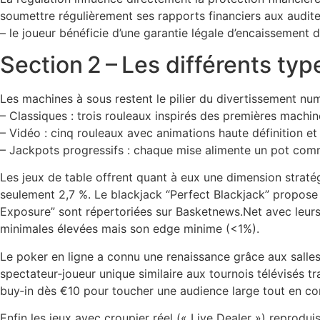
soumettre régulièrement ses rapports financiers aux audite
– le joueur bénéficie d’une garantie légale d’encaissement da
Section 2 – Les différents ty
Les machines à sous restent le pilier du divertissement nu
– Classiques : trois rouleaux inspirés des premières machi
– Vidéo : cinq rouleaux avec animations haute définition et
– Jackpots progressifs : chaque mise alimente un pot commu
Les jeux de table offrent quant à eux une dimension straté
seulement 2,7 %. Le blackjack “Perfect Blackjack” propose 
Exposure” sont répertoriées sur Basketnews.Net avec leurs 
minimales élevées mais son edge minime (<1%).
Le poker en ligne a connu une renaissance grâce aux salles
spectateur‑joueur unique similaire aux tournois télévisés 
buy‑in dès €10 pour toucher une audience large tout en con
Enfin les jeux avec croupier réel (« Live Dealer ») reprodui