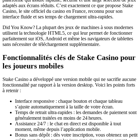
adaptés aux écrans réduits. C’est exactement ce que propose Stake
Casino, le site officiel du casino en France, reconnu pour son
interface fluide et ses temps de chargement ultra‑rapides.
Did You Know? La plupart des jeux de machines à sous modernes
utilisent la technologie HTML5, ce qui leur permet de fonctionner
parfaitement sur iOS, Android et même les navigateurs de tablettes
sans nécessiter de téléchargement supplémentaire.
Fonctionnalités clés de Stake Casino pour
les joueurs mobiles
Stake Casino a développé une version mobile qui ne sacrifie aucune
fonctionnalité par rapport à la version desktop. Voici les points forts
à retenir :
Interface responsive : chaque bouton et chaque tableau
s’ajuste automatiquement à la taille de votre écran.
Temps de retrait ultra‑rapides : les demandes de paiement sont
généralement traitées en moins de 24 heures.
Assistance 24/7 : le chat en direct est disponible à tout
moment, même depuis l’application mobile.
Bonus sans dépôt : dès votre inscription, vous obtenez un petit