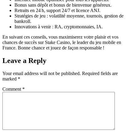
Bonus sans dépôt et bonus de bienvenue généreux.
Retraits en 24 h, support 24/7 et licence ANJ.
Stratégies de jeu : volatilité moyenne, tournois, gestion de
bankroll.
Innovations à venir : RA, cryptomonnaies, IA.
En suivant ces conseils, vous maximiserez votre plaisir et vos
chances de succès sur Stake Casino, le leader du jeu mobile en
France. Bonne chance et jouez de façon responsable !
Leave a Reply
Your email address will not be published.
Required fields are
marked
*
Comment
*