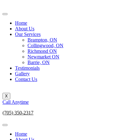
Home
About Us
Our Services
Brampton, ON
Collingwood, ON
Richmond ON
Newmarket ON
Barrie, ON
Testimonials
Gallery
Contact Us
X
Call Anytime
(705) 350-2317
Home
About Us