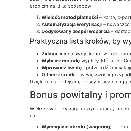
problem na kilka sposobów:
Wielość metod płatności
– karta, e‑por
Automatyzacja weryfikacji
– nowoczesn
Dedykowany zespół wsparcia
– dostęp
Praktyczna lista kroków, by w
Zaloguj się
na swoje konto w Totalcasin
Wybierz metodę
wypłaty, która jest Ci
Wprowadź kwotę
i potwierdź transakcj
Odbierz środki
– w większości przypadk
Dzięki temu podejściu, polscy gracze mogą 
Bonus powitalny i pro
Wiele kasyn przyciąga nowych graczy obietni
na:
Wymagania obrotu (wagering)
– ile ra