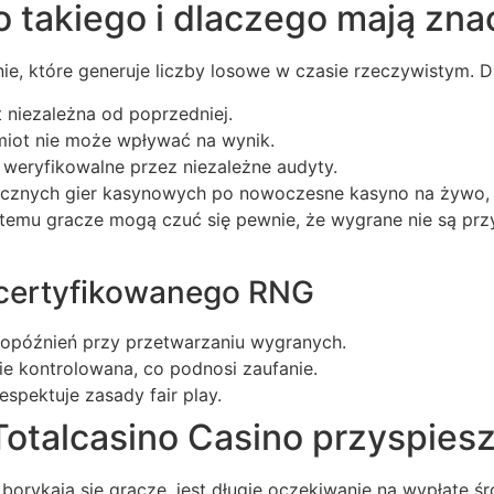
o takiego i dlaczego mają zn
 które generuje liczby losowe w czasie rzeczywistym. Dz
 niezależna od poprzedniej.
iot nie może wpływać na wynik.
 weryfikowalne przez niezależne audyty.
asycznych gier kasynowych po nowoczesne kasyno na żywo,
 temu gracze mogą czuć się pewnie, że wygrane nie są prz
 certyfikowanego RNG
 opóźnień przy przetwarzaniu wygranych.
nie kontrolowana, co podnosi zaufanie.
espektuje zasady fair play.
Totalcasino Casino przyspies
borykają się gracze, jest długie oczekiwanie na wypłatę ś