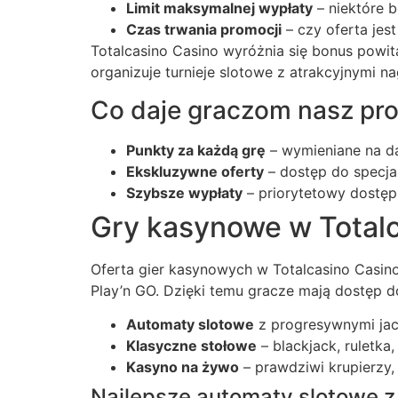
Limit maksymalnej wypłaty
– niektóre 
Czas trwania promocji
– czy oferta jes
Totalcasino Casino wyróżnia się bonus powital
organizuje turnieje slotowe z atrakcyjnymi
Co daje graczom nasz pr
Punkty za każdą grę
– wymieniane na d
Ekskluzywne oferty
– dostęp do specjal
Szybsze wypłaty
– priorytetowy dostęp 
Gry kasynowe w Totalc
Oferta gier kasynowych w Totalcasino Casino
Play’n GO. Dzięki temu gracze mają dostęp d
Automaty slotowe
z progresywnymi jac
Klasyczne stołowe
– blackjack, ruletka,
Kasyno na żywo
– prawdziwi krupierzy,
Najlepsze automaty slotowe 