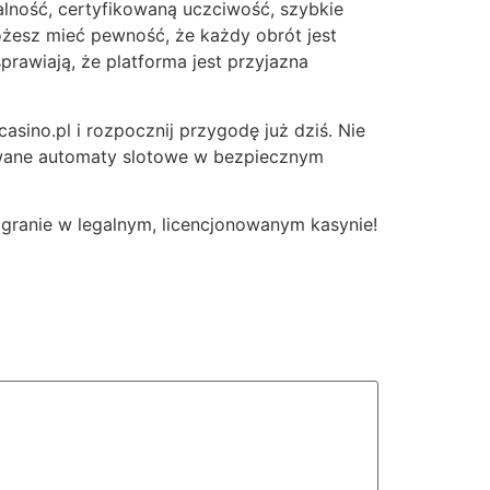
alność, certyfikowaną uczciwość, szybkie
ożesz mieć pewność, że każdy obrót jest
rawiają, że platforma jest przyjazna
sino.pl i rozpocznij przygodę już dziś. Nie
kowane automaty slotowe w bezpiecznym
 granie w legalnym, licencjonowanym kasynie!