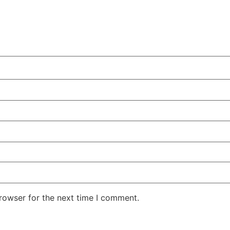
rowser for the next time I comment.