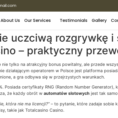
mail.com
About Us
Our Services
Testimonials
Gallery
Co
e uczciwą rozgrywkę i 
ino – praktyczny przew
nie tylko na atrakcyjny bonus powitalny, ale przede wszys
lnie działającym operatorem w Polsce jest platforma posiad
nione, a gra odbywa się w przejrzystych warunkach.
 %. Posiada certyfikaty RNG (Random Number Generator), kt
cza, że każdy obrót w
automatów slotowych
jest tak samo
 która nie ma licencji?”
– to pytanie, które zadaje sobie
y, takie jak Totalcasino Casino.