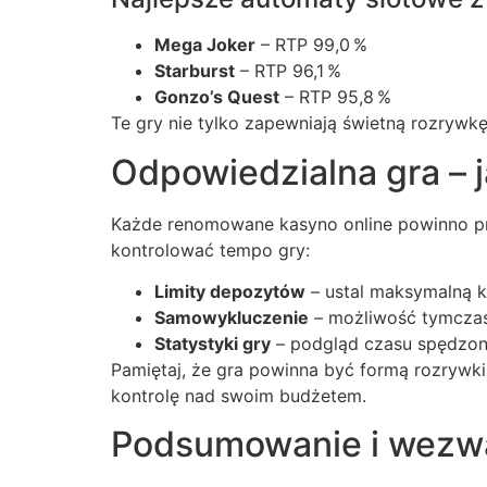
Mega Joker
– RTP 99,0 %
Starburst
– RTP 96,1 %
Gonzo’s Quest
– RTP 95,8 %
Te gry nie tylko zapewniają świetną rozrywk
Odpowiedzialna gra – 
Każde renomowane kasyno online powinno pr
kontrolować tempo gry:
Limity depozytów
– ustal maksymalną k
Samowykluczenie
– możliwość tymczas
Statystyki gry
– podgląd czasu spędzone
Pamiętaj, że gra powinna być formą rozrywki,
kontrolę nad swoim budżetem.
Podsumowanie i wezwa