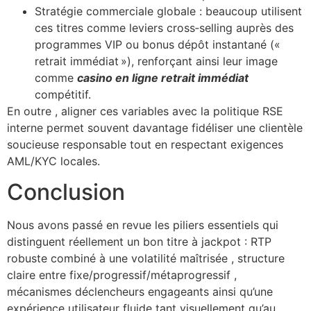
Stratégie commerciale globale : beaucoup utilisent
ces titres comme leviers cross‑selling auprès des
programmes VIP ou bonus dépôt instantané («
retrait immédiat »), renforçant ainsi leur image
comme
casino en ligne retrait immédiat
compétitif.
En outre , aligner ces variables avec la politique RSE
interne permet souvent davantage fidéliser une clientèle
soucieuse responsable tout en respectant exigences
AML/KYC locales.
Conclusion
Nous avons passé en revue les piliers essentiels qui
distinguent réellement un bon titre à jackpot : RTP
robuste combiné à une volatilité maîtrisée , structure
claire entre fixe/progressif/méta­progressif ,
mécanismes déclencheurs engageants ainsi qu’une
expérience utilisateur fluide tant visuellement qu’au