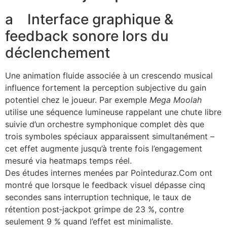
a Interface graphique &
feedback sonore lors du
déclenchement
Une animation fluide associée à un crescendo musical
influence fortement la perception subjective du gain
potentiel chez le joueur. Par exemple
Mega Moolah
utilise une séquence lumineuse rappelant une chute libre
suivie d’un orchestre symphonique complet dès que
trois symboles spéciaux apparaissent simultanément –
cet effet augmente jusqu’à trente fois l’engagement
mesuré via heatmaps temps réel.
Des études internes menées par Pointeduraz.Com ont
montré que lorsque le feedback visuel dépasse cinq
secondes sans interruption technique, le taux de
rétention post‑jackpot grimpe de 23 %, contre
seulement 9 % quand l’effet est minimaliste.