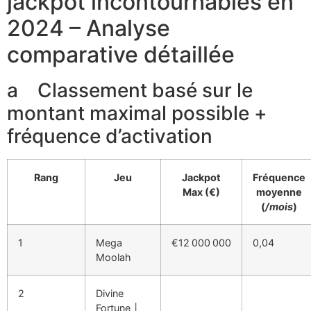
jackpot incontournables en
2024 – Analyse
comparative détaillée
a Classement basé sur le
montant maximal possible +
fréquence d’activation
Rang
Jeu
Jackpot
Fréquence
Max (€)
moyenne
(
/mois
)
1
Mega
€12 000 000
0,04
Moolah
2
Divine
Fortune │