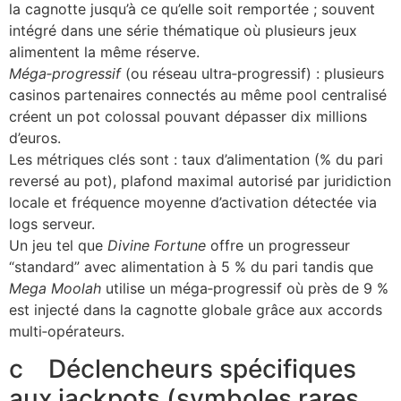
la cagnotte jusqu’à ce qu’elle soit remportée ; souvent
intégré dans une série thématique où plusieurs jeux
alimentent la même réserve.
Méga‑progressif
(ou réseau ultra‑progressif) : plusieurs
casinos partenaires connectés au même pool centralisé
créent un pot colossal pouvant dépasser dix millions
d’euros.
Les métriques clés sont : taux d’alimentation (% du pari
reversé au pot), plafond maximal autorisé par juridiction
locale et fréquence moyenne d’activation détectée via
logs serveur.
Un jeu tel que
Divine Fortune
offre un progresseur
“standard” avec alimentation à 5 % du pari tandis que
Mega Moolah
utilise un méga‑progressif où près de 9 %
est injecté dans la cagnotte globale grâce aux accords
multi‑opérateurs.
c Déclencheurs spécifiques
aux jackpots (symboles rares,