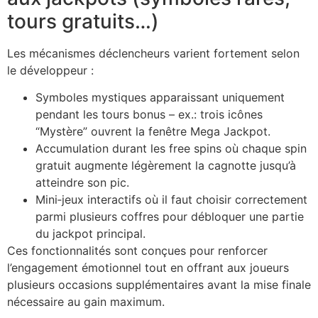
tours gratuits…)
Les mécanismes déclencheurs varient fortement selon
le développeur :
Symboles mystiques apparaissant uniquement
pendant les tours bonus – ex.: trois icônes
“Mystère” ouvrent la fenêtre Mega Jackpot.
Accumulation durant les free spins où chaque spin
gratuit augmente légèrement la cagnotte jusqu’à
atteindre son pic.
Mini‐jeux interactifs où il faut choisir correctement
parmi plusieurs coffres pour débloquer une partie
du jackpot principal.
Ces fonctionnalités sont conçues pour renforcer
l’engagement émotionnel tout en offrant aux joueurs
plusieurs occasions supplémentaires avant la mise finale
nécessaire au gain maximum.