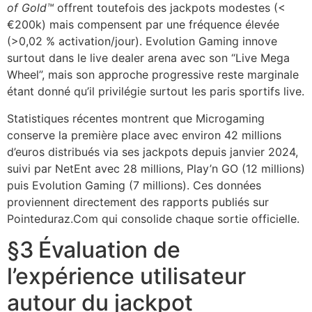
of Gold™
offrent toutefois des jackpots modestes (<
€200k) mais compensent par une fréquence élevée
(>0,02 % activation/jour). Evolution Gaming innove
surtout dans le live dealer arena avec son “Live Mega
Wheel”, mais son approche progressive reste marginale
étant donné qu’il privilégie surtout les paris sportifs live.
Statistiques récentes montrent que Microgaming
conserve la première place avec environ 42 millions
d’euros distribués via ses jackpots depuis janvier 2024,
suivi par NetEnt avec 28 millions, Play’n GO (12 millions)
puis Evolution Gaming (7 millions). Ces données
proviennent directement des rapports publiés sur
Pointeduraz.Com qui consolide chaque sortie officielle.
§3 Évaluation de
l’expérience utilisateur
autour du jackpot