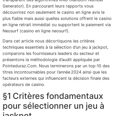
Generator). En parcourant leurs rapports vous
découvrirez non seulement le casino en ligne avis le
plus fiable mais aussi quelles solutions offrent le casino
en ligne retrait immédiat ou supportent le paiement via
Neosurf (casino en ligne neosurf).
Dans cet article nous décortiquons les critères
techniques essentiels à la sélection d’un jeu à jackpot,
comparons les fournisseurs leaders du secteur et
présentons la méthodologie d’audit appliquée par
Pointeduraz.Com. Nous terminerons par un top‑10 des
titres incontournables pour l’année 2024 ainsi que les
facteurs externes qui influencent la décision finale des
opérateurs de casino.
§1 Critères fondamentaux
pour sélectionner un jeu à
jackpot