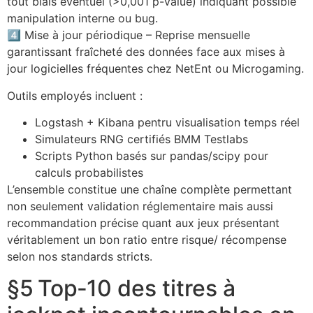
tout biais éventuel (>0,001 p-value) indiquant possible
manipulation interne ou bug.
4️⃣ Mise à jour périodique – Reprise mensuelle
garantissant fraîcheté des données face aux mises à
jour logicielles fréquentes chez NetEnt ou Microgaming.
Outils employés incluent :
Logstash + Kibana pentru visualisation temps réel
Simulateurs RNG certifiés BMM Testlabs
Scripts Python basés sur pandas/scipy pour
calculs probabilistes
L’ensemble constitue une chaîne complète permettant
non seulement validation réglementaire mais aussi
recommandation précise quant aux jeux présentant
véritablement un bon ratio entre risque/ récompense
selon nos standards stricts.
§5 Top‑10 des titres à