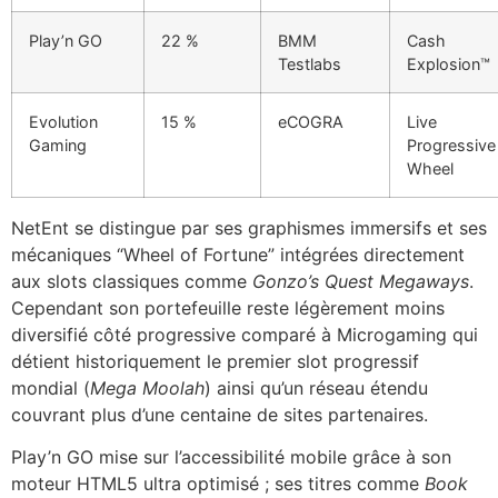
Play’n GO
22 %
BMM
Cash
Testlabs
Explosion™
Evolution
15 %
eCOGRA
Live
Gaming
Progressive
Wheel
NetEnt se distingue par ses graphismes immersifs et ses
mécaniques “Wheel of Fortune” intégrées directement
aux slots classiques comme
Gonzo’s Quest Megaways
.
Cependant son portefeuille reste légèrement moins
diversifié côté progressive comparé à Microgaming qui
détient historiquement le premier slot progres​sif
mondial (
Mega Moolah
) ainsi qu’un réseau étendu
couvrant plus d’une centaine de sites partenaires.
Play’n GO mise sur l’accessibilité mobile grâce à son
moteur HTML5 ultra optimisé ; ses titres comme
Book