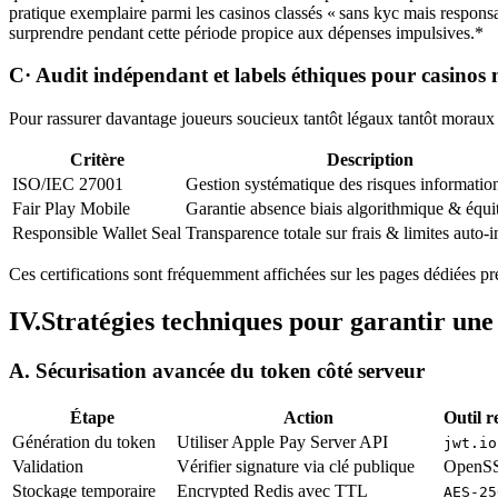
pratique exemplaire parmi les casinos classés « sans kyc mais respons
surprendre pendant cette période propice aux dépenses impulsives.*
C· Audit indépendant et labels éthiques pour casinos 
Pour rassurer davantage joueurs soucieux tantôt légaux tantôt moraux ,
Critère
Description
ISO/IEC 27001
Gestion systématique des risques informatio
Fair Play Mobile
Garantie absence biais algorithmique & équ
Responsible Wallet Seal
Transparence totale sur frais & limites auto
Ces certifications sont fréquemment affichées sur les pages dédiées p
IV.Stratégies techniques pour garantir une
A. Sécurisation avancée du token côté serveur
Étape
Action
Outil 
Génération du token
Utiliser Apple Pay Server API
jwt.io
Validation
Vérifier signature via clé publique
OpenS
Stockage temporaire
Encrypted Redis avec TTL
AES‑25