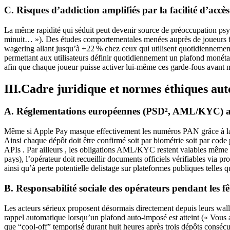
C. Risques d’addiction amplifiés par la facilité d’accès
La même rapidité qui séduit peut devenir source de préoccupation psy
minuit… »). Des études comportementales menées auprès de joueurs fr
wagering allant jusqu’à +22 % chez ceux qui utilisent quotidienneme
permettant aux utilisateurs définir quotidiennement un plafond monétai
afin que chaque joueur puisse activer lui-même ces garde-fous avant 
III.Cadre juridique et normes éthiques aut
A. Réglementations européennes (PSD², AML/KYC) ap
Même si Apple Pay masque effectivement les numéros PAN grâce à la to
Ainsi chaque dépôt doit être confirmé soit par biométrie soit par co
APIs . Par ailleurs , les obligations AML/KYC restent valables même ap
pays), l’opérateur doit recueillir documents officiels vérifiables via 
ainsi qu’à perte potentielle delistage sur plateformes publiques telles
B. Responsabilité sociale des opérateurs pendant les fê
Les acteurs sérieux proposent désormais directement depuis leurs walle
rappel automatique lorsqu’un plafond auto-imposé est atteint (« Vous av
que “cool‑off” temporisé durant huit heures après trois dépôts conséc