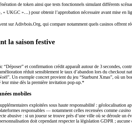
nération de token ainsi que tests fonctionnels simulant différents scéna
 », « UKGC »…) pour obtenir l’approbation nécessaire avant mise en lign
uvent sur Adivbois.Org, qui compare notamment quels casinos offrent rée
nt la saison festive
c “Déposer” et confirmation crédit apparaît autour de 3 secondes, cont
 amélioration réduit sensiblement le taux d’abandon lors du checkout na
Noël”. Un exemple concret provient du jeu “Starburst Xmas”, où un bon
é leur mise dès la première invitation pop‑up.*
nnées mobiles
upplémentaires exploitées sous haute responsabilité : géolocalisation a
 plateformes responsables — notamment celles recensées comme
casino 
te abusive : si un joueur se trouve près d’une ville où se déroule un é
ersonnalisation doit cependant respecter la législation GDPR ; aucune d