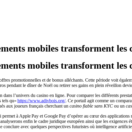
ments mobiles transforment les c
ments mobiles transforment les c
d’offres promotionnelles et de bonus alléchants. Cette période voit égal
os pendant le dîner de Noël ou retirer ses gains en plein réveillon devi
ans l’univers du casino en ligne. Pour comparer les différents prestatair
s tels qu«
https://www.adivbois.org/
. Ce portail agit comme un comparate
qués aux joueurs français cherchant un
casino fiable sans KYC
ou un
cas
ui permet à Apple Pay et Google Pay d’opérer au cœur des applications 
us analyserons enfin le cadre juridique européen ainsi que les exigences 
de conclure avec quelques perspectives futuristes où intelligence artific