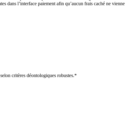
tes dans l’interface paiement afin qu’aucun frais caché ne vienne
 selon critères déontologiques robustes.*