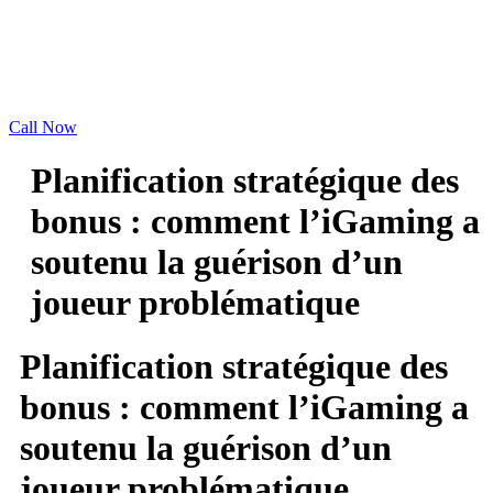
Call Now
Planification stratégique des
bonus : comment l’iGaming a
soutenu la guérison d’un
joueur problématique
Planification stratégique des
bonus : comment l’iGaming a
soutenu la guérison d’un
joueur problématique