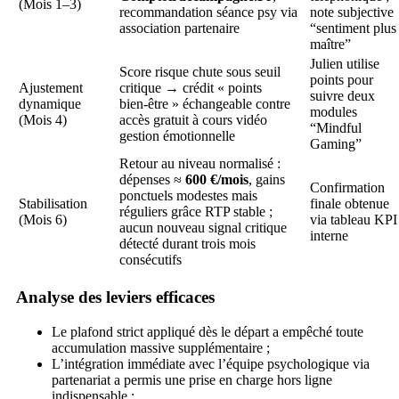
(Mois 1–3)
recommandation séance psy via
note subjective
association partenaire
“sentiment plus
maître”
Julien utilise
Score risque chute sous seuil
points pour
Ajustement
critique → crédit « points
suivre deux
dynamique
bien‑être » échangeable contre
modules
(Mois 4)
accès gratuit à cours vidéo
“Mindful
gestion émotionnelle
Gaming”
Retour au niveau normalisé :
dépenses ≈
600 €/mois
, gains
Confirmation
ponctuels modestes mais
Stabilisation
finale obtenue
réguliers grâce RTP stable ;
(Mois 6)
via tableau KPI
aucun nouveau signal critique
interne
détecté durant trois mois
consécutifs
Analyse des leviers efficaces
Le plafond strict appliqué dès le départ a empêché toute
accumulation massive supplémentaire ;
L’intégration immédiate avec l’équipe psychologique via
partenariat a permis une prise en charge hors ligne
indispensable ;