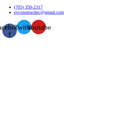
Skip
(705) 350-2317
to
evconstructinc@gmail.com
content
acebook-
Twitter
Youtube
f