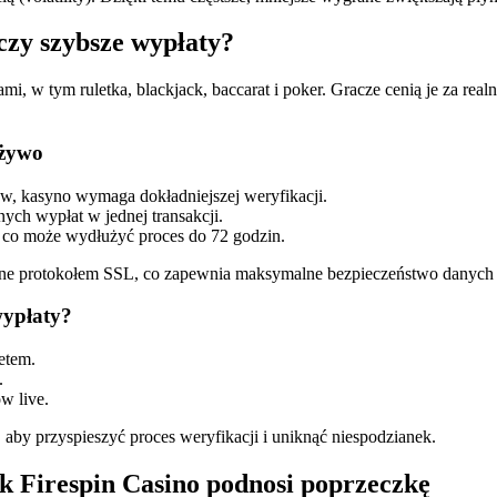
czy szybsze wypłaty?
i, w tym ruletka, blackjack, baccarat i poker. Gracze cenią je za rea
 żywo
ów, kasyno wymaga dokładniejszej weryfikacji.
ych wypłat w jednej transakcji.
, co może wydłużyć proces do 72 godzin.
ane protokołem SSL, co zapewnia maksymalne bezpieczeństwo danych
wypłaty?
etem.
.
w live.
, aby przyspieszyć proces weryfikacji i uniknąć niespodzianek.
jak Firespin Casino podnosi poprzeczkę