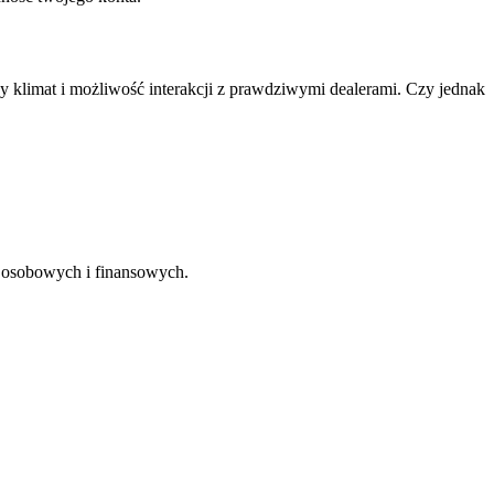
lny klimat i możliwość interakcji z prawdziwymi dealerami. Czy jednak
 osobowych i finansowych.