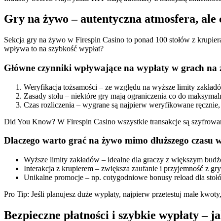
Gry na żywo – autentyczna atmosfera, ale 
Sekcja gry na żywo w Firespin Casino to ponad 100 stołów z krupieram
wpływa to na szybkość wypłat?
Główne czynniki wpływające na wypłaty w grach na
Weryfikacja tożsamości – ze względu na wyższe limity zakład
Zasady stołu – niektóre gry mają ograniczenia co do maksymaln
Czas rozliczenia – wygrane są najpierw weryfikowane ręcznie
Did You Know? W Firespin Casino wszystkie transakcje są szyfrow
Dlaczego warto grać na żywo mimo dłuższego czasu 
Wyższe limity zakładów – idealne dla graczy z większym budż
Interakcja z krupierem – zwiększa zaufanie i przyjemność z gry
Unikalne promocje – np. cotygodniowe bonusy reload dla stołó
Pro Tip: Jeśli planujesz duże wypłaty, najpierw przetestuj małe kwoty
Bezpieczne płatności i szybkie wypłaty – 