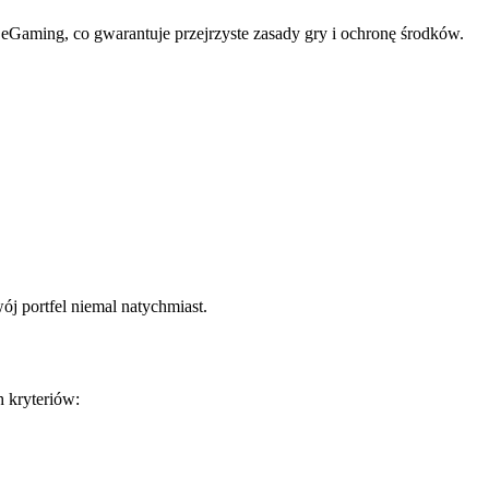
 eGaming, co gwarantuje przejrzyste zasady gry i ochronę środków.
ój portfel niemal natychmiast.
 kryteriów: